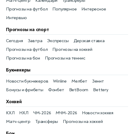
Матч-центр
Календари
Трансферы
Прогнозы на футбол
Популярное
Интересное
Интервью
Прогнозы на спорт
Сегодня
Завтра
Экспрессы
Дерзкая ставка
Прогнозы на футбол
Прогнозы на хоккей
Прогнозы на бои
Прогнозы на теннис
Букмекеры
Новости букмекеров
Winline
Мелбет
Зенит
Бонусы и фрибеты
Фонбет
BetBoom
Bettery
Хоккей
КХЛ
НХЛ
ЧМ-2026
МЧМ-2026
Новости хоккея
Матч-центр
Трансферы
Прогнозы на хоккей
Бои