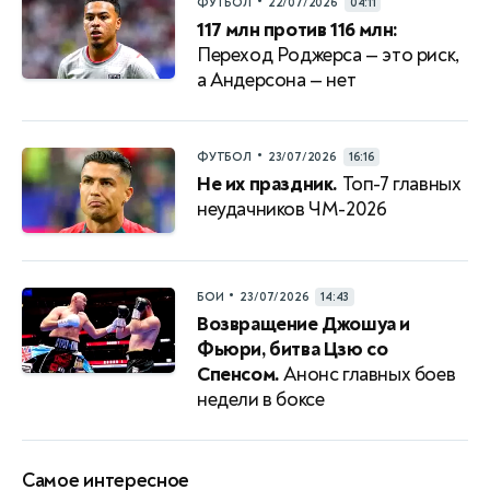
•
ФУТБОЛ
22/07/2026
04:11
117 млн против 116 млн:
Переход Роджерса — это риск,
а Андерсона — нет
•
ФУТБОЛ
23/07/2026
16:16
Не их праздник.
Топ-7 главных
неудачников ЧМ-2026
•
БОИ
23/07/2026
14:43
Возвращение Джошуа и
Фьюри, битва Цзю со
Спенсом.
Анонс главных боев
недели в боксе
Самое интересное