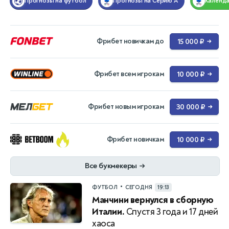
Прогнозы на футбол
Прогнозы на Серию А
Календ
Фрибет новичкам до
15 000 ₽
→
Фрибет всем игрокам
10 000 ₽
→
Фрибет новым игрокам
30 000 ₽
→
Фрибет новичкам
10 000 ₽
→
Все букмекеры
→
•
ФУТБОЛ
СЕГОДНЯ
19:13
Манчини вернулся в сборную
Италии.
Спустя 3 года и 17 дней
хаоса