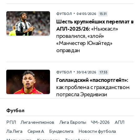
•
ФУТБОЛ
04/05/2026
15:31
Шесть крупнейших переплат в
АПЛ-2025/26:
«Ньюкасл»
провалился, «злой»
«Манчестер Юнайтед»
оправдан
•
ФУТБОЛ
30/04/2026
17:55
Голландский «паспортгейт»:
как проблема с гражданством
потрясла Эредивизи
Футбол
РПЛ
Лига чемпионов
Лига Европы
ЧМ-2026
АПЛ
Ла Лига
Серия А
Бундеслига
Новости футбола