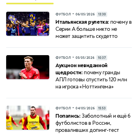
•
ФУТБОЛ
06/05/2026
13:30
Итальянская рулетка:
почему в
Серии A больше никто не
может защитить скудетто
•
ФУТБОЛ
05/05/2026
10:37
Аукцион невиданной
щедрости:
почему гранды
АПЛ готовы спустить 120 млн
на игрока «Ноттингема»
•
ФУТБОЛ
04/05/2026
15:53
Попались:
Заболотный и ещё 6
футболистов в России,
проваливших допинг-тест