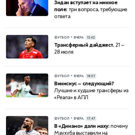
Зидан вступает на минное
поле:
три вопроса, требующие
ответа
•
ФУТБОЛ
ВЧЕРА
13:42
Трансферный дайджест.
21 —
28 июля
•
ФУТБОЛ
ВЧЕРА
18:07
Винисиус — следующий?
Лучшие и худшие трансферы из
«Реала» в АПЛ
•
ФУТБОЛ
ВЧЕРА
17:47
В «Динамо» дали маху:
почему
Маухуба выставили на