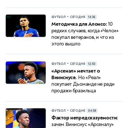
•
ФУТБОЛ
СЕГОДНЯ
14:36
Методичка для Алонсо:
10
редких случаев, когда «Челси»
покупал ветеранов, и что из
этого вышло
•
ФУТБОЛ
СЕГОДНЯ
12:50
«Арсенал» мечтает о
Винисиусе.
Но «Реал»
покупает Дьоманде не ради
продажи бразильца
•
ФУТБОЛ
СЕГОДНЯ
04:58
Фактор непредсказуемости:
зачем Винисиус «Арсеналу»