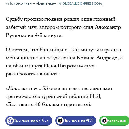
«Локомотив» — «Балтика»
GLOBALLOOKPRESS.COM
Судьбу противостояния решил единственный
забитый мяч, автором которого стал
Александр
Руденко
на 4-й минуте.
Отметим, что балтийцы с 12-й минуты играли в
меньшинстве из-за удаления
Кевина Андраде
, а
на 66-й минуте
Илья Петров
не смог
реализовать пенальти.
«Локомотив» с 53 очками в активе занимает
третье место в турнирной таблице РПЛ,
«Балтика» с 46 баллами идет пятой.
Прогнозы на футбол
Прогнозы на РПЛ
Календарь