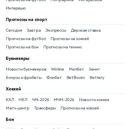
Интервью
Прогнозы на спорт
Сегодня
Завтра
Экспрессы
Дерзкая ставка
Прогнозы на футбол
Прогнозы на хоккей
Прогнозы на бои
Прогнозы на теннис
Букмекеры
Новости букмекеров
Winline
Мелбет
Зенит
Бонусы и фрибеты
Фонбет
BetBoom
Bettery
Хоккей
КХЛ
НХЛ
ЧМ-2026
МЧМ-2026
Новости хоккея
Матч-центр
Трансферы
Прогнозы на хоккей
Бои