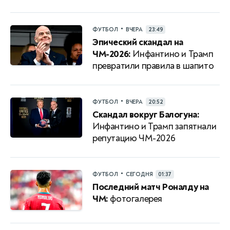
•
ФУТБОЛ
ВЧЕРА
23:49
Эпический скандал на
ЧМ-2026:
Инфантино и Трамп
превратили правила в шапито
•
ФУТБОЛ
ВЧЕРА
20:52
Скандал вокруг Балогуна:
Инфантино и Трамп запятнали
репутацию ЧМ-2026
•
ФУТБОЛ
СЕГОДНЯ
01:37
Последний матч Роналду на
ЧМ:
фотогалерея