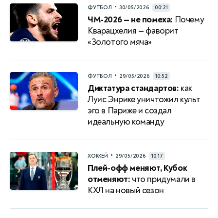
•
ФУТБОЛ
30/05/2026
00:21
ЧМ-2026 — не помеха:
Почему
Кварацхелия — фаворит
«Золотого мяча»
•
ФУТБОЛ
29/05/2026
10:52
Диктатура стандартов:
как
Луис Энрике уничтожил культ
эго в Париже и создал
идеальную команду
•
ХОККЕЙ
29/05/2026
10:17
Плей-офф меняют, Кубок
отменяют:
что придумали в
КХЛ на новый сезон