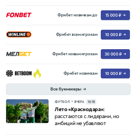
Фрибет новичкам до
15 000 ₽
→
Фрибет всем игрокам
10 000 ₽
→
Фрибет новым игрокам
30 000 ₽
→
Фрибет новичкам
10 000 ₽
→
Все букмекеры
→
•
ФУТБОЛ
ВЧЕРА
16:18
Лето «Краснодара»:
расстаются с лидерами, но
амбиций не убавляют