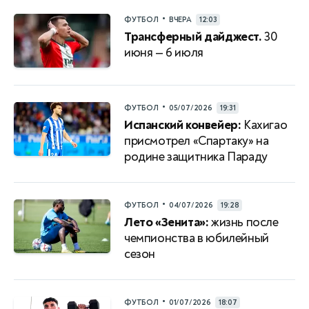
•
ФУТБОЛ
ВЧЕРА
12:03
Трансферный дайджест.
30
июня — 6 июля
•
ФУТБОЛ
05/07/2026
19:31
Испанский конвейер:
Кахигао
присмотрел «Спартаку» на
родине защитника Параду
•
ФУТБОЛ
04/07/2026
19:28
Лето «Зенита»:
жизнь после
чемпионства в юбилейный
сезон
•
ФУТБОЛ
01/07/2026
18:07