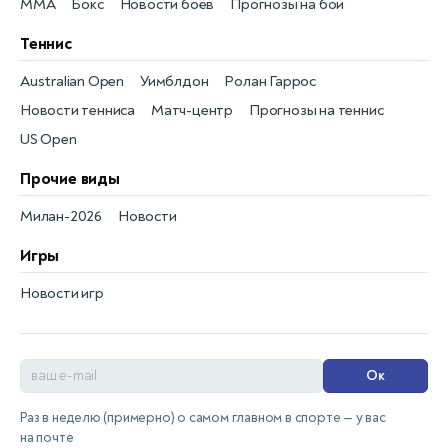
MMA
Бокс
Новости боёв
Прогнозы на бои
Теннис
Australian Open
Уимблдон
Ролан Гаррос
Новости тенниса
Матч-центр
Прогнозы на теннис
US Open
Прочие виды
Милан-2026
Новости
Игры
Новости игр
Ок
Раз в неделю (примерно) о самом главном в спорте — у вас
на почте