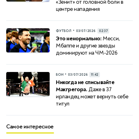
«Зенит» от головной боли в
центре нападения
•
ФУТБОЛ
03/07/2026
02:37
Это ненормально:
Месси,
Мбаппе и другие звезды
доминируют на ЧМ-2026
•
БОИ
03/07/2026
11:42
Никогда не списывайте
Макгрегора.
Даже в 37
ирландец может вернуть себе
титул
Самое интересное