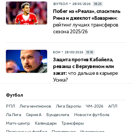
•
ФУТБОЛ
28/05/2026
18:25
Побег из «Реала», спаситель
Рима и джекпот «Баварии»:
рейтинг лучших трансферов
сезона 2025/26
•
БОИ
28/05/2026
15:10
Защита против Кабайела,
реванш с Верхувеном или
закат:
что дальше в карьере
Усика?
Футбол
РПЛ
Лига чемпионов
Лига Европы
ЧМ-2026
АПЛ
Ла Лига
Серия А
Бундеслига
Новости футбола
Матч-центр
Календари
Трансферы
Прогнозы на футбол
Популярное
Интересное