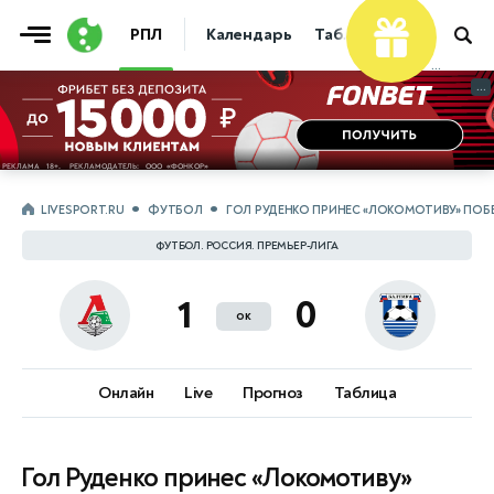
РПЛ
Календарь
Таблица
Прогнозы
...
...
LIVESPORT.RU
ФУТБОЛ
ГОЛ РУДЕНКО ПРИНЕС «ЛОКОМОТИВУ» ПОБ
ФУТБОЛ. РОССИЯ. ПРЕМЬЕР-ЛИГА
1
0
ок
Онлайн
Live
Прогноз
Таблица
Гол Руденко принес «Локомотиву»