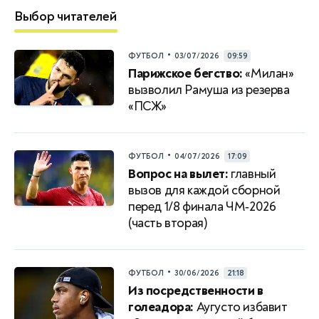
Выбор читателей
•
ФУТБОЛ
03/07/2026
09:59
Парижское бегство:
«Милан»
вызволил Рамуша из резерва
«ПСЖ»
•
ФУТБОЛ
04/07/2026
17:09
Вопрос на вылет:
главный
вызов для каждой сборной
перед 1/8 финала ЧМ‑2026
(часть вторая)
•
ФУТБОЛ
30/06/2026
21:18
Из посредственности в
голеадора:
Аугусто избавит