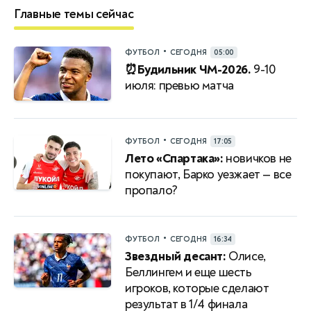
Главные темы сейчас
•
ФУТБОЛ
СЕГОДНЯ
05:00
⏰Будильник ЧМ-2026.
9-10
июля: превью матча
•
ФУТБОЛ
СЕГОДНЯ
17:05
Лето «Спартака»:
новичков не
покупают, Барко уезжает — все
пропало?
•
ФУТБОЛ
СЕГОДНЯ
16:34
Звездный десант:
Олисе,
Беллингем и еще шесть
игроков, которые сделают
результат в 1/4 финала