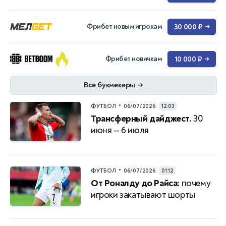
Фрибет новым игрокам
30 000 ₽
→
Фрибет новичкам
10 000 ₽
→
Все букмекеры
→
•
ФУТБОЛ
06/07/2026
12:03
Трансферный дайджест.
30
июня — 6 июля
•
ФУТБОЛ
06/07/2026
01:12
От Роналду до Райса:
почему
игроки закатывают шорты