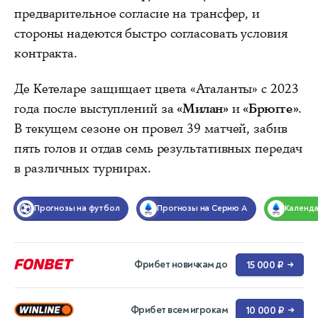
предварительное согласие на трансфер, и
стороны надеются быстро согласовать условия
контракта.
Де Кетеларе защищает цвета «Аталанты» с 2023
года после выступлений за
«Милан»
и
«Брюгге»
.
В текущем сезоне он провел 39 матчей, забив
пять голов и отдав семь результативных передач
в различных турнирах.
Прогнозы на футбол
Прогнозы на Серию А
Календ
Фрибет новичкам до
15 000 ₽
→
Фрибет всем игрокам
10 000 ₽
→