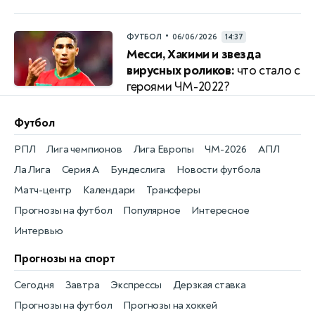
•
ФУТБОЛ
06/06/2026
14:37
Месси, Хакими и звезда
вирусных роликов:
что стало с
героями ЧМ-2022?
Футбол
РПЛ
Лига чемпионов
Лига Европы
ЧМ-2026
АПЛ
Ла Лига
Серия А
Бундеслига
Новости футбола
Матч-центр
Календари
Трансферы
Прогнозы на футбол
Популярное
Интересное
Интервью
Прогнозы на спорт
Сегодня
Завтра
Экспрессы
Дерзкая ставка
Прогнозы на футбол
Прогнозы на хоккей