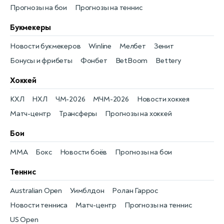
Прогнозы на бои
Прогнозы на теннис
Букмекеры
Новости букмекеров
Winline
Мелбет
Зенит
Бонусы и фрибеты
Фонбет
BetBoom
Bettery
Хоккей
КХЛ
НХЛ
ЧМ-2026
МЧМ-2026
Новости хоккея
Матч-центр
Трансферы
Прогнозы на хоккей
Бои
MMA
Бокс
Новости боёв
Прогнозы на бои
Теннис
Australian Open
Уимблдон
Ролан Гаррос
Новости тенниса
Матч-центр
Прогнозы на теннис
US Open