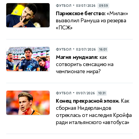
•
ФУТБОЛ
03/07/2026
09:59
Парижское бегство:
«Милан»
вызволил Рамуша из резерва
«ПСЖ»
•
ФУТБОЛ
02/07/2026
16:01
Магия мундиаля:
как
сотворить сенсацию на
чемпионате мира?
•
ФУТБОЛ
01/07/2026
10:31
Конец прекрасной эпохи.
Как
сборная Нидерландов
отреклась от наследия Кройфа
ради итальянского «автобуса»