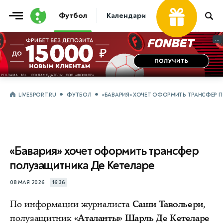
Футбол
Календари
Таблицы
Матчи
...
...
LIVESPORT.RU
ФУТБОЛ
«БАВАРИЯ» ХОЧЕТ ОФОРМИТЬ ТРАНСФЕР П
«Бавария» хочет оформить трансфер
полузащитника Де Кетеларе
08 МАЯ 2026
16:36
По информации журналиста
Саши Тавольери
,
полузащитник
«Аталанты»
Шарль Де Кетеларе