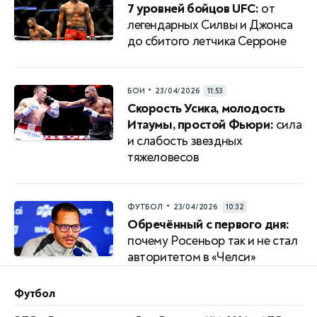
7 уровней бойцов UFC:
от
легендарных Силвы и Джонса
до сбитого летчика Серроне
•
БОИ
23/04/2026
11:53
Скорость Усика, молодость
Итаумы, простой Фьюри:
сила
и слабость звездных
тяжеловесов
•
ФУТБОЛ
23/04/2026
10:32
Обречённый с первого дня:
почему Росеньор так и не стал
авторитетом в «Челси»
Футбол