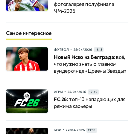
фотогалерея полуфинала
ЧМ-2026
Самое интересное
•
ФУТБОЛ
25/04/2026
16:13
Новый Иско из Белграда:
всё,
что нужно знать о главном
вундеркинде «Црвены Звезды»
•
ИГРЫ
25/04/2026
17:49
FC 26:
топ-10 нападающих для
режима карьеры
•
БОИ
24/04/2026
13:50