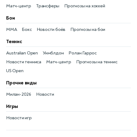
Матч-центр
Трансферы
Прогнозы на хоккей
Бои
MMA
Бокс
Новости боёв
Прогнозы на бои
Теннис
Australian Open
Уимблдон
Ролан Гаррос
Новости тенниса
Матч-центр
Прогнозы на теннис
US Open
Прочие виды
Милан-2026
Новости
Игры
Новости игр