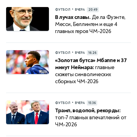
•
ФУТБОЛ
ВЧЕРА
20:49
В лучах славы.
Де ла Фуэнте,
Месси, Беллингем и еще 4
главных героя ЧМ-2026
•
ФУТБОЛ
ВЧЕРА
16:26
«Золотая бутса» Мбаппе и 37
минут Неймара:
главные
сюжеты символических
сборных ЧМ‑2026
•
ФУТБОЛ
ВЧЕРА
15:36
Трамп, водопой, рекорды:
топ-7 главных впечатлений от
ЧМ-2026