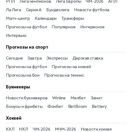
РПЛ
Лига чемпионов
Лига Европы
ЧМ-2026
АПЛ
Ла Лига
Серия А
Бундеслига
Новости футбола
Матч-центр
Календари
Трансферы
Прогнозы на футбол
Популярное
Интересное
Интервью
Прогнозы на спорт
Сегодня
Завтра
Экспрессы
Дерзкая ставка
Прогнозы на футбол
Прогнозы на хоккей
Прогнозы на бои
Прогнозы на теннис
Букмекеры
Новости букмекеров
Winline
Мелбет
Зенит
Бонусы и фрибеты
Фонбет
BetBoom
Bettery
Хоккей
КХЛ
НХЛ
ЧМ-2026
МЧМ-2026
Новости хоккея