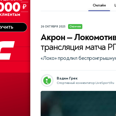
Онлайн
26 ОКТЯБРЯ 2025
Окончен
Акрон — Локомоти
трансляция матча Р
«Локо» продлил беспроигрышную
Вадим Грек
Спортивный комментатор LiveSport.Ru