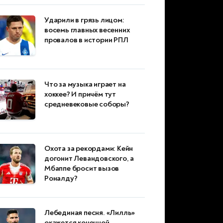
Ударили в грязь лицом:
восемь главных весенних
провалов в истории РПЛ
Что за музыка играет на
хоккее? И причём тут
средневековые соборы?
Охота за рекордами: Кейн
догонит Левандовского, а
Мбаппе бросит вызов
Роналду?
Лебединая песня. «Лилль»
окажется конечной