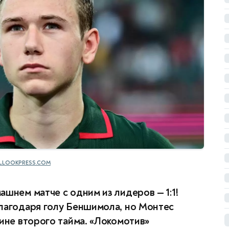
LLOOKPRESS.COM
шнем матче с одним из лидеров — 1:1!
лагодаря голу Беншимола, но Монтес
дине второго тайма. «Локомотив»