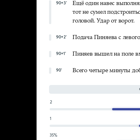
Ещё один навес выполн
90+3'
тот не сумел подстроить
головой. Удар от ворот.
Подача Пиняева с левого
90+2'
Пиняев вышел на поле в
90+1'
Всего четыре минуты до
90'
2
1
35%