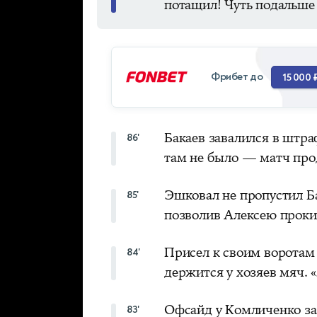
потащил! Чуть подальше 
Фрибет до
15 000 
Бакаев завалился в штра
86'
там не было — матч про
Эшковал не пропустил Б
85'
позволив Алексею проки
Присел к своим воротам 
84'
держится у хозяев мяч. 
Офсайд у Комличенко за
83'