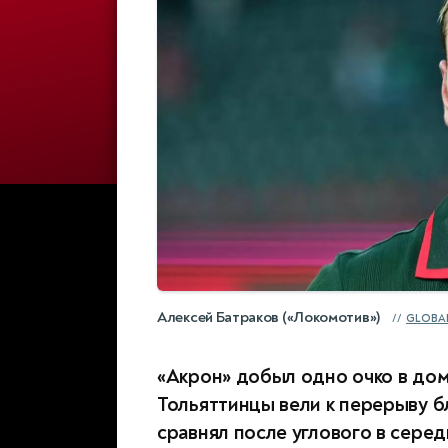
Алексей Батраков («Локомотив»)
GLOBA
«Акрон» добыл одно очко в дома
Тольяттинцы вели к перерыву б
сравнял после углового в сере