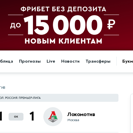
аблица
Прогнозы
Live
Новости
Трансферы
Бук
ТИВ
ОЛ. РОССИЯ. ПРЕМЬЕР-ЛИГА
1
1
Локомотив
ок
Москва