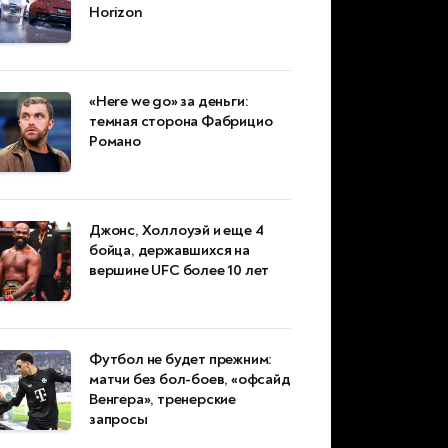
Horizon
«Here we go» за деньги:
темная сторона Фабрицио
Романо
Джонс, Холлоуэй и еще 4
бойца, державшихся на
вершине UFC более 10 лет
Футбол не будет прежним:
матчи без бол-боев, «офсайд
Венгера», тренерские
запросы