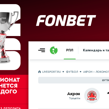
РПЛ
Календарь и т
LIVESPORT.RU
ФУТБОЛ
АКРОН — ЛОКОМО
ФУТБ
Акрон
Тольятти