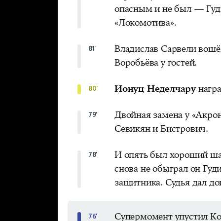
опасным и не был — Гуд
«Локомотива».
Владислав Сарвели вошё
81'
Воробьёва у гостей.
Ионуц Неделчару
награ
80'
Двойная замена у «Акрон
79'
Севикян и Бистрович.
И опять был хороший ш
78'
снова не обыграл он Гуди
защитника. Судья дал до
Супермомент упустил Ко
76'