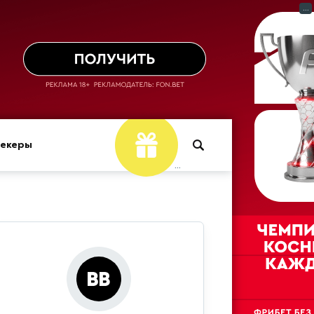
...
мекеры
...