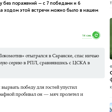
 без поражений — с 7 победами и 6
T
М
 за ходом этой встречи можно было в нашем
12 сек.
окомотив» отыгрался в Саранске, спас ничью
ную серию в РПЛ, сравнявшись с ЦСКА в
Ф
вырвать победу для гостей упустил
К
рафной пробивал он — мяч пролетел и