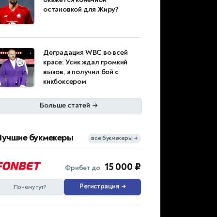
остановкой для Жиру?
Деградация WBC во всей
красе: Усик ждал громкий
вызов, а получил бой с
кикбоксером
Больше статей
→
Лучшие букмекеры
все букмекеры
→
15 000 ₽
Фрибет до
Регистрация
→
Почему тут?