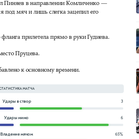
ял Пиняев в направлении Комличенко —
ся под мяч и лишь слегка зацепил его
 фланга прилетела прямо в руки Гудиева.
место Пруцева.
бавлено к основному времени.
СТАТИСТИКА МАТЧА
Удары в створ
3
Удары мимо
6
Владение мячом
65%