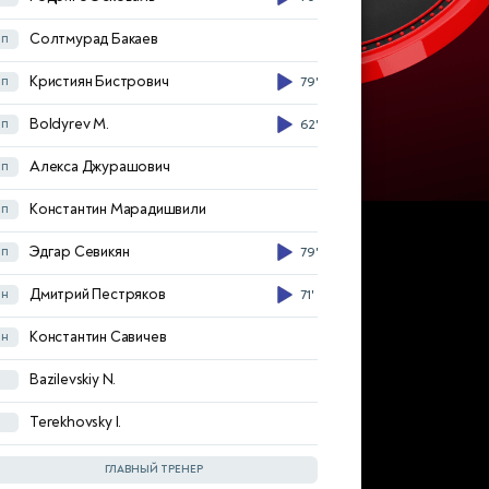
Максим Ненахов
з
62'
Солтмурад Бакаев
п
Егор Погостнов
з
Кристиян Бистрович
п
79'
Кристиан Рамирес
з
Boldyrev M.
п
62'
Зелимхан Бакаев
п
46'
Алекса Джурашович
п
Данила Годяев
п
Константин Марадишвили
п
Myalkovskiy R.
п
Эдгар Севикян
п
79'
Сергей Пиняев
п
Дмитрий Пестряков
н
71'
Артём Тимофеев
п
Константин Савичев
н
Николай Комличенко
н
46'
Bazilevskiy N.
Никита Салтыков
н
Terekhovsky I.
Владислав Сарвели
н
80'
ГЛАВНЫЙ ТРЕНЕР