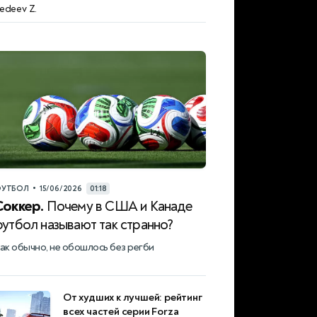
edeev Z.
ихаил Галактионов
•
УТБОЛ
15/06/2026
01:18
Соккер.
Почему в США и Канаде
футбол называют так странно?
ак обычно, не обошлось без регби
От худших к лучшей: рейтинг
всех частей серии Forza