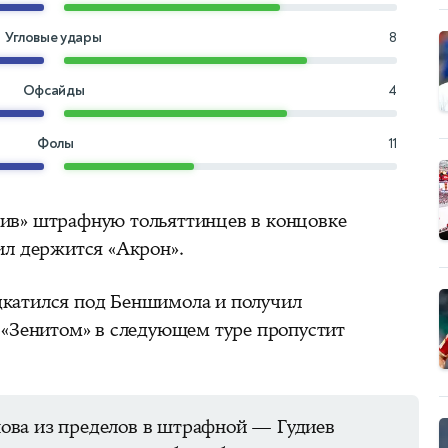
Угловые удары
8
Офсайды
4
Фолы
11
ив» штрафную тольяттинцев в концовке
ил держится «Акрон».
дкатился под Беншимола и получил
 «Зенитом» в следующем туре пропустит
ова из пределов в штрафной — Гудиев