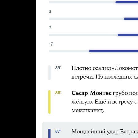
3
2
17
Плотно осадил «Локомот
89'
встречи. Из последних с
Сесар Монтес
грубо по
88'
жёлтую. Ещё и встречу с
мексиканец.
Мощнейший удар Батрак
87'