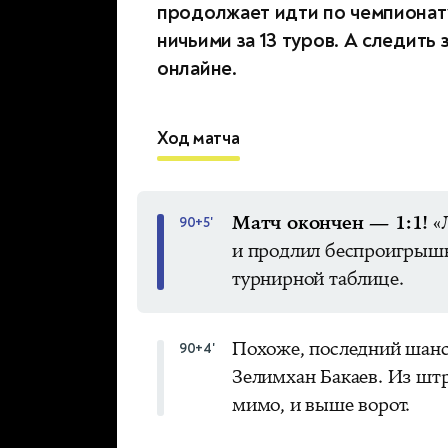
продолжает идти по чемпионату
ничьими за 13 туров. А следить
онлайне.
Ход матча
Матч окончен — 1:1!
«Л
90+5'
и продлил беспроигрыш
турнирной таблице.
Похоже, последний шанс 
90+4'
Зелимхан Бакаев. Из шт
мимо, и выше ворот.