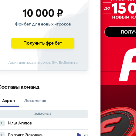
10 000 ₽
Фрибет для новых игроков
Получить фрибет
Акция для новых игроков. 18+. BetBoom.ru
Составы команд
Акрон
Локомотив
ЗАПАСНЫЕ
Илья Агапов
з
Илья Лантратов
в
Родриго Эсковаль
з
70'