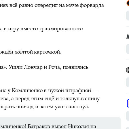
иев всё равно опередил на мяче форварда
л в игру вместо травмированного
ждён жёлтой карточкой.
а». Ушли Лончар и Роча, появились
анс у Комличенко в чужой штрафной —
ева, а перед этим ещё и толкнул в спину
играть эпизод и затем уже свистнул.
мличенко! Батраков вывел Николая на