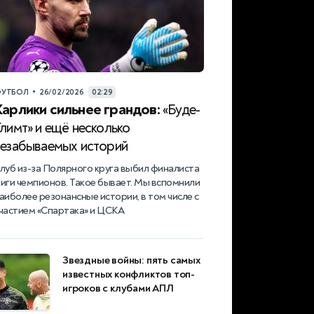
•
УТБОЛ
26/02/2026
02:29
Карлики сильнее грандов:
«Буде-
лимт» и ещё несколько
незабываемых историй
луб из-за Полярного круга выбил финалиста
иги чемпионов. Такое бывает. Мы вспомнили
аиболее резонансные истории, в том числе с
частием «Спартака» и ЦСКА
Звездные войны: пять самых
известных конфликтов топ-
игроков с клубами АПЛ