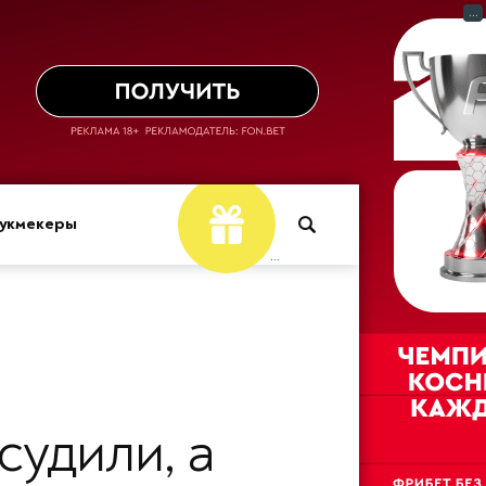
...
укмекеры
...
судили, а