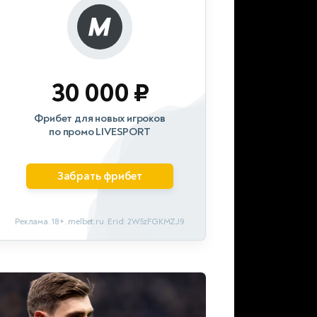
30 000 ₽
Фрибет для новых игроков
по промо LIVESPORT
Забрать фрибет
Реклама. 18+. melbet.ru. Erid: 2W5zFGKMZJ9