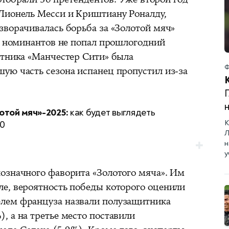
Лионель Месси и Криштиану Роналду,
зворачивалась борьба за «Золотой мяч»
ок номинантов не попал прошлогодний
итника «Манчестер Сити» была
Ф
ую часть сезона испанец пропустил из-за
Г
отой мяч»-2025:
как будет выглядеть
К
10
Л
н
у
означного фаворита «Золотого мяча». Им
е, вероятность победы которого оценили
лем француза назвали полузащитника
, а на третье место поставили