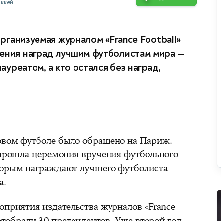
оккей
организуемая журналом «France Football»
чения наград лучшим футболистам мира —
лауреатом, а кто остался без наград,
овом футболе было обращено на Париж.
з прошла церемония вручения футбольного
оторым награждают лучшего футболиста
а.
оприятия издательства журналов «France
 отобрали 30 претендентов. Уже второй год