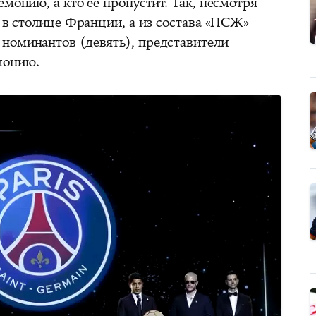
емонию, а кто её пропустит. Так, несмотря
и в столице Франции, а из состава «ПСЖ»
номинантов (девять), представители
монию.