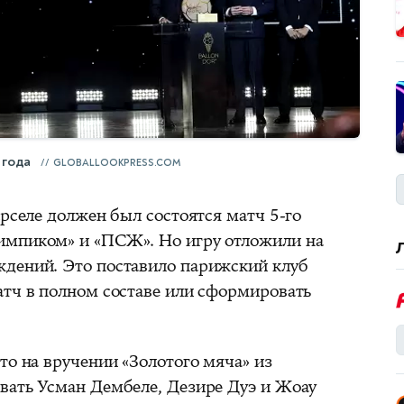
 года
GLOBALLOOKPRESS.COM
арселе должен был состоятся матч 5-го
импиком» и «ПСЖ». Но игру отложили на
ждений. Это поставило парижский клуб
атч в полном составе или сформировать
то на вручении «Золотого мяча» из
вать Усман Дембеле, Дезире Дуэ и Жоау