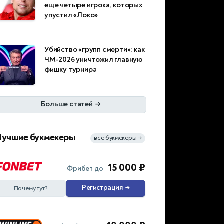
еще четыре игрока, которых
упустил «Локо»
Убийство «групп смерти»: как
ЧМ-2026 уничтожил главную
фишку турнира
Больше статей
→
Лучшие букмекеры
все букмекеры
→
15 000 ₽
Фрибет до
Регистрация
→
Почему тут?