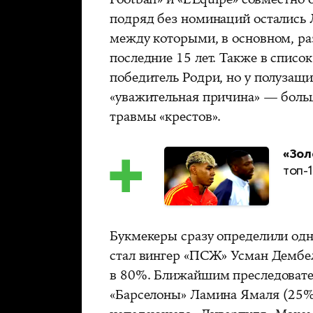
подряд без номинаций остались 
между которыми, в основном, ра
последние 15 лет. Также в спис
победитель Родри, но у полузащ
«уважительная причина» — больш
травмы «крестов».
«Зол
топ-
Букмекеры сразу определили одн
стал вингер «ПСЖ» Усман Дембел
в 80%. Ближайшим преследовате
«Барселоны» Ламина Ямаля (25%)