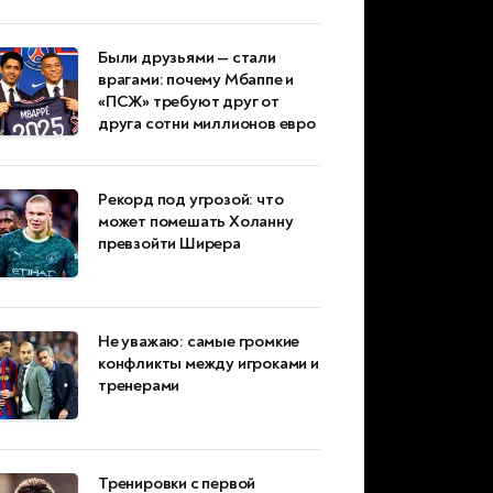
Были друзьями — стали
врагами: почему Мбаппе и
«ПСЖ» требуют друг от
друга сотни миллионов евро
Рекорд под угрозой: что
может помешать Холанну
превзойти Ширера
Не уважаю: самые громкие
конфликты между игроками и
тренерами
Тренировки с первой