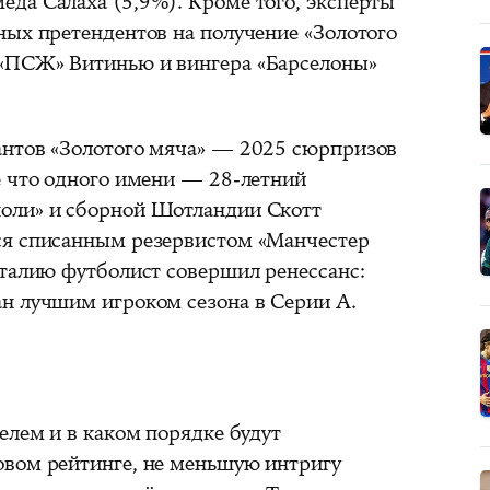
да Салаха (5,9%). Кроме того, эксперты
ных претендентов на получение «Золотого
«ПСЖ» Витинью и вингера «Барселоны»
антов «Золотого мяча» — 2025 сюрпризов
е что одного имени — 28-летний
оли» и сборной Шотландии Скотт
ся списанным резервистом «Манчестер
Италию футболист совершил ренессанс:
н лучшим игроком сезона в Серии А.
елем и в каком порядке будут
овом рейтинге, не меньшую интригу