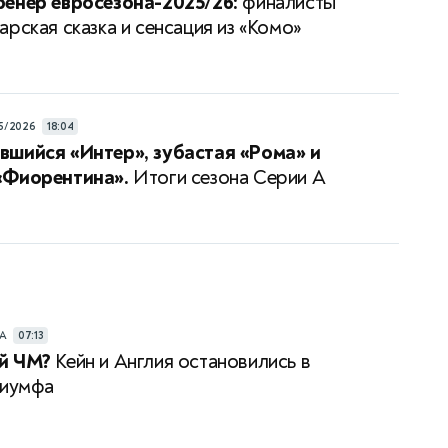
енер евросезона-2025/26:
финалисты
арская сказка и сенсация из «Комо»
5/2026
18:04
шийся «Интер», зубастая «Рома» и
«Фиорентина».
Итоги сезона Серии А
РА
07:13
й ЧМ?
Кейн и Англия остановились в
риумфа