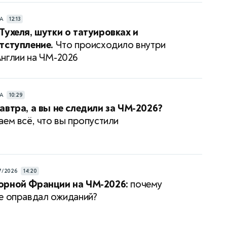
РА
12:13
Тухеля, шутки о татуировках и
тступление.
Что происходило внутри
нглии на ЧМ-2026
РА
10:29
автра, а вы не следили за ЧМ‑2026?
аем всё, что вы пропустили
7/2026
14:20
орной Франции на ЧМ‑2026:
почему
е оправдал ожиданий?