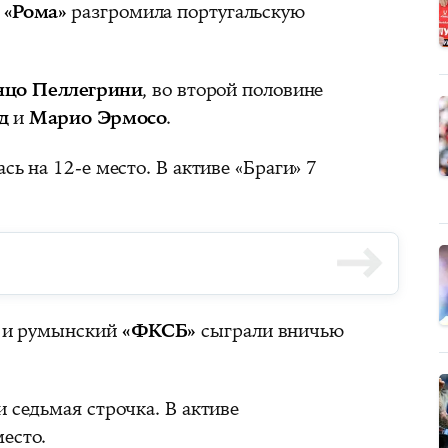
я
«Рома»
разгромила португальскую
нцо Пеллегрини
, во второй половине
д
и
Марио Эрмосо
.
сь на 12-е место. В активе «Браги» 7
и румынский
«ФКСБ»
сыграли вничью
и седьмая строчка. В активе
есто.