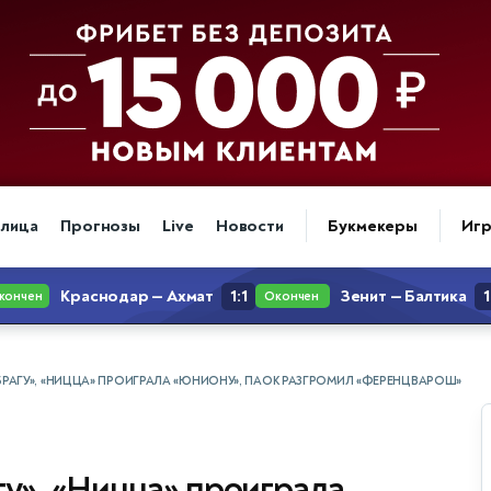
блица
Прогнозы
Live
Новости
Букмекеры
Иг
БРАГУ», «НИЦЦА» ПРОИГРАЛА «ЮНИОНУ», ПАОК РАЗГРОМИЛ «ФЕРЕНЦВАРОШ»
гу», «Ницца» проиграла