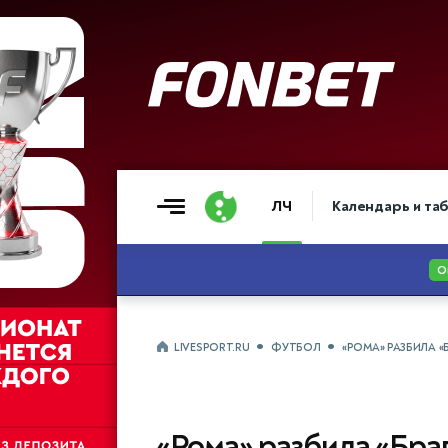
ЛЧ
Календарь и та
LIVESPORT.RU
ФУТБОЛ
«РОМА» РАЗБИЛА «
«Рома» разбила «Бра