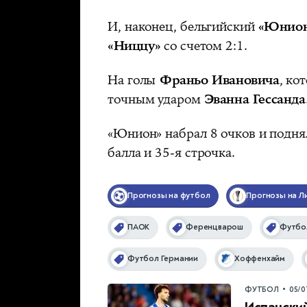
И, наконец, бельгийский
«Юнион
«Ниццу»
со счетом 2:1.
На голы
Франьо Ивановича
, ко
точным ударом
Эванна Гессанда
«Юнион» набрал 8 очков и поднял
балла и 35-я строчка.
Прогнозы на футбол
Прогнозы на Л
ПАОК
Ференцварош
Футбо
Футбол Германии
Хоффенхайм
•
ФУТБОЛ
05/0