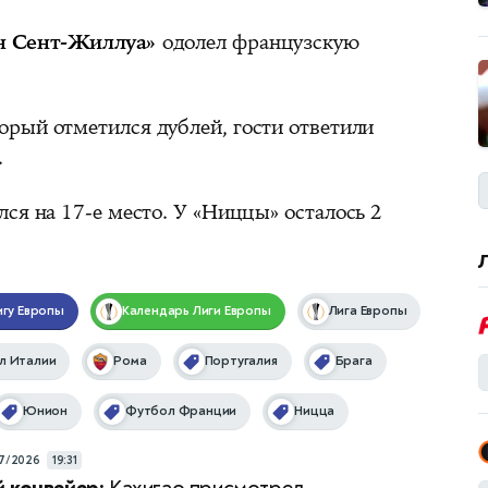
 Сент-Жиллуа»
одолел французскую
торый отметился дублей, гости ответили
.
ся на 17-е место. У «Ниццы» осталось 2
игу Европы
Календарь
Лиги Европы
Лига Европы
л Италии
Рома
Португалия
Брага
Юнион
Футбол Франции
Ницца
7/2026
19:31