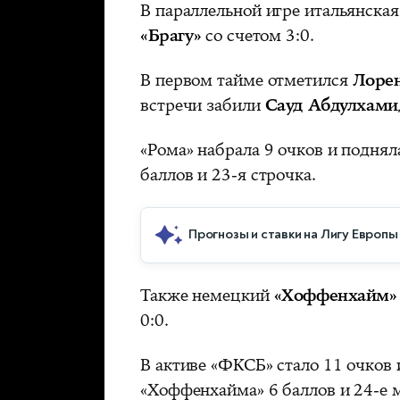
В параллельной игре итальянска
«Брагу»
со счетом 3:0.
В первом тайме отметился
Лоре
встречи забили
Сауд Абдулхами
«Рома» набрала 9 очков и подняла
баллов и 23-я строчка.
Прогнозы и ставки на Лигу Европы
Также немецкий
«Хоффенхайм»
0:0.
В активе «ФКСБ» стало 11 очков 
«Хоффенхайма» 6 баллов и 24-е м