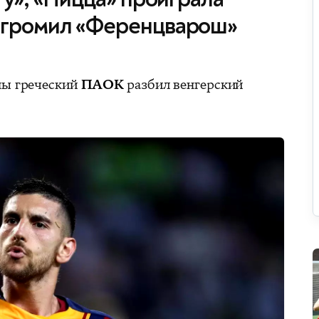
згромил «Ференцварош»
пы греческий
ПАОК
разбил венгерский