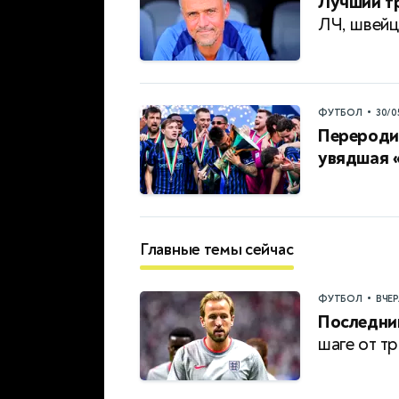
Лучший тр
ЛЧ, швейц
•
ФУТБОЛ
30/0
Переродив
увядшая 
Главные темы сейчас
•
ФУТБОЛ
ВЧЕ
Последни
шаге от т