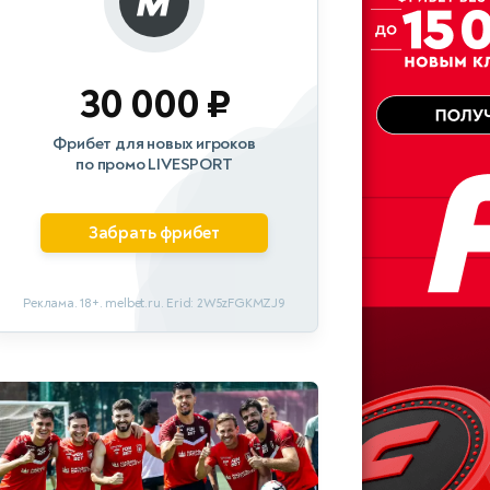
30 000 ₽
Фрибет для новых игроков
по промо LIVESPORT
Забрать фрибет
Реклама. 18+. melbet.ru. Erid: 2W5zFGKMZJ9