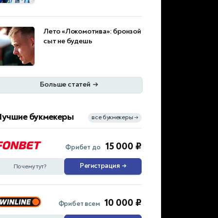
Лето «Локомотива»: бронзой
сыт не будешь
Больше статей
→
Лучшие букмекеры
все букмекеры
→
15 000 ₽
Фрибет до
Регистрация
→
Почему тут?
10 000 ₽
Фрибет всем