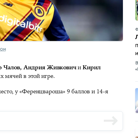
Ф
п
COM
и
В
р Чалов, Андрия Живкович
и
Кирил
«
х мячей в этой игре.
есто, у «Ференцвароша» 9 баллов и 14-я