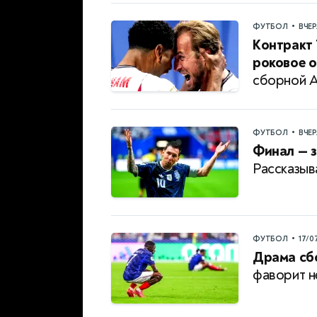
•
ФУТБОЛ
ВЧЕ
Контракт 
роковое о
сборной А
•
ФУТБОЛ
ВЧЕ
Финал — з
Рассказыв
•
ФУТБОЛ
17/0
Драма сб
фаворит н