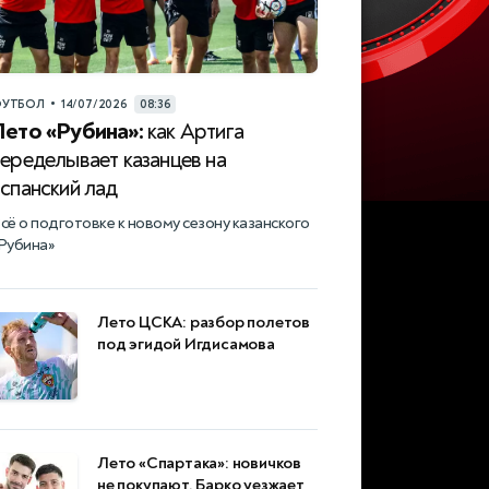
•
УТБОЛ
14/07/2026
08:36
Лето «Рубина»:
как Артига
еределывает казанцев на
спанский лад
сё о подготовке к новому сезону казанского
Рубина»
Лето ЦСКА: разбор полетов
под эгидой Игдисамова
Лето «Спартака»: новичков
не покупают, Барко уезжает