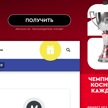
...
ры
...