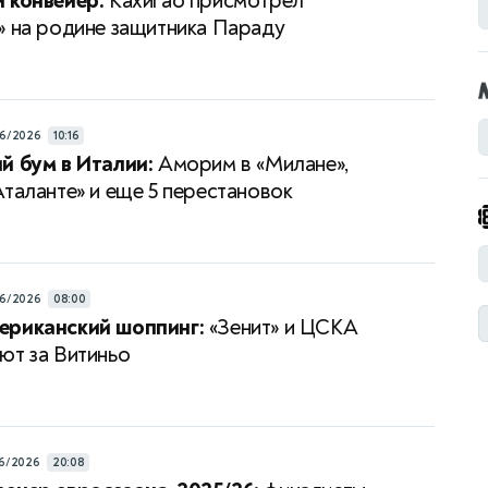
 конвейер:
Кахигао присмотрел
» на родине защитника Параду
6/2026
10:16
й бум в Италии:
Аморим в «Милане»,
Аталанте» и еще 5 перестановок
6/2026
08:00
ериканский шоппинг:
«Зенит» и ЦСКА
ют за Витиньо
6/2026
20:08