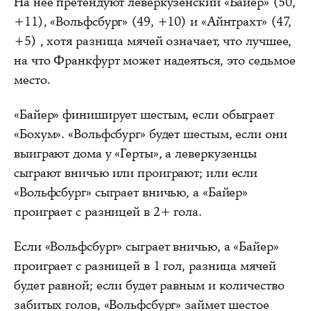
На нее претендуют леверкузенский «Байер» (50,
+11), «Вольфсбург» (49, +10) и «Айнтрахт» (47,
+5) , хотя разница мячей означает, что лучшее,
на что Франкфурт может надеяться, это седьмое
место.
«Байер» финиширует шестым, если обыграет
«Бохум». «Вольфсбург» будет шестым, если они
выиграют дома у «Герты», а леверкузенцы
сыграют вничью или проиграют; или если
«Вольфсбург» сыграет вничью, а «Байер»
проиграет с разницей в 2+ гола.
Если «Вольфсбург» сыграет вничью, а «Байер»
проиграет с разницей в 1 гол, разница мячей
будет равной; если будет равным и количество
забитых голов, «Вольфсбург» займет шестое