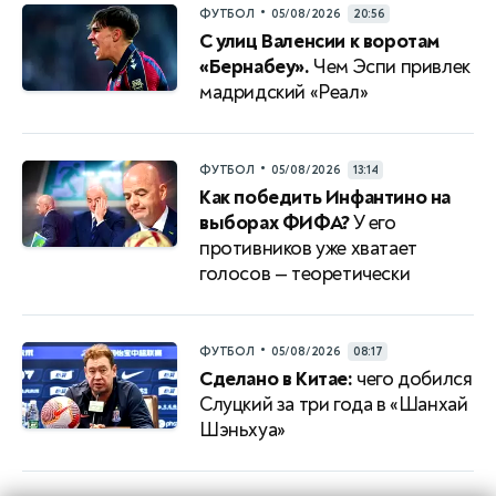
•
ФУТБОЛ
05/08/2026
20:56
С улиц Валенсии к воротам
«Бернабеу».
Чем Эспи привлек
мадридский «Реал»
•
ФУТБОЛ
05/08/2026
13:14
Как победить Инфантино на
выборах ФИФА?
У его
противников уже хватает
голосов — теоретически
•
ФУТБОЛ
05/08/2026
08:17
Сделано в Китае:
чего добился
Слуцкий за три года в «Шанхай
Шэньхуа»