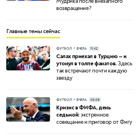
Мудрика после внезапного
возвращения?
Главные темы сейчас
•
ФУТБОЛ
ВЧЕРА
11:42
Салах приехал в Турцию — и
утонул в толпе фанатов.
Здесь
так встречают почти каждую
звезду
•
ФУТБОЛ
ВЧЕРА
06:08
Кризис в ФИФА, день
седьмой:
экстренное
совещание и приговор от Фигу