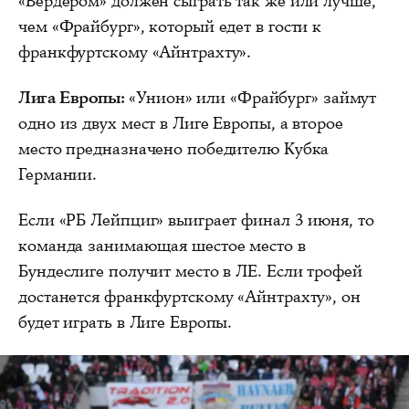
«Вердером» должен сыграть так же или лучше,
чем «Фрайбург», который едет в гости к
франкфуртскому «Айнтрахту».
Лига Европы:
«Унион» или «Фрайбург» займут
одно из двух мест в Лиге Европы, а второе
место предназначено победителю Кубка
Германии.
Если «РБ Лейпциг» выиграет финал 3 июня, то
команда занимающая шестое место в
Бундеслиге получит место в ЛЕ. Если трофей
достанется франкфуртскому «Айнтрахту», он
будет играть в Лиге Европы.