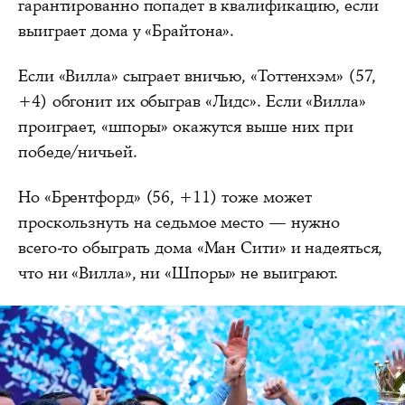
гарантированно попадет в квалификацию, если
выиграет дома у «Брайтона».
Если «Вилла» сыграет вничью, «Тоттенхэм» (57,
+4) обгонит их обыграв «Лидс». Если «Вилла»
проиграет, «шпоры» окажутся выше них при
победе/ничьей.
Но «Брентфорд» (56, +11) тоже может
проскользнуть на седьмое место — нужно
всего-то обыграть дома «Ман Сити» и надеяться,
что ни «Вилла», ни «Шпоры» не выиграют.