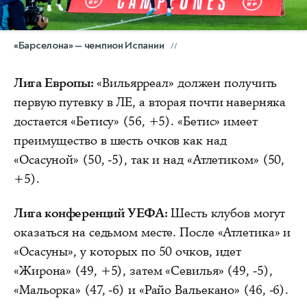
«Барселона» — чемпион Испании
Лига Европы:
«Вильярреал» должен получить
первую путевку в ЛЕ, а вторая почти наверняка
достается «Бетису» (56, +5). «Бетис» имеет
преимущество в шесть очков как над
«Осасуной» (50, -5), так и над «Атлетиком» (50,
+5).
Лига конференций УЕФА:
Шесть клубов могут
оказаться на седьмом месте. После «Атлетика» и
«Осасуны», у которых по 50 очков, идет
«Жирона» (49, +5), затем «Севилья» (49, -5),
«Мальорка» (47, -6) и «Райо Вальекано» (46, -6).