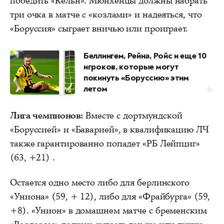
победить «Кельн». Мюнхенцы должны набрать
три очка в матче с «козлами» и надеяться, что
«Боруссия» сыграет вничью или проиграет.
Беллингем, Рейна, Ройс и еще 10
игроков, которые могут
покинуть «Боруссию» этим
летом
Лига чемпионов:
Вместе с дортмундской
«Боруссией» и «Баварией», в квалификацию ЛЧ
также гарантированно попадет «РБ Лейпциг»
(63, +21) .
Остается одно место либо для берлинского
«Униона» (59, + 12), либо для «Фрайбурга» (59,
+8). «Унион» в домашнем матче с бременским