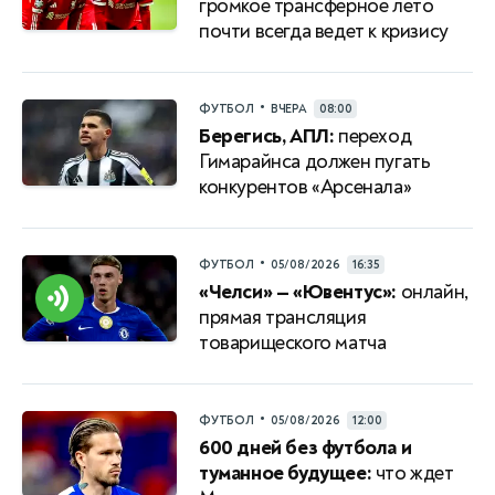
громкое трансферное лето
почти всегда ведет к кризису
•
ФУТБОЛ
ВЧЕРА
08:00
Берегись, АПЛ:
переход
Гимарайнса должен пугать
конкурентов «Арсенала»
•
ФУТБОЛ
05/08/2026
16:35
«Челси» — «Ювентус»:
онлайн,
прямая трансляция
товарищеского матча
•
ФУТБОЛ
05/08/2026
12:00
600 дней без футбола и
туманное будущее:
что ждет