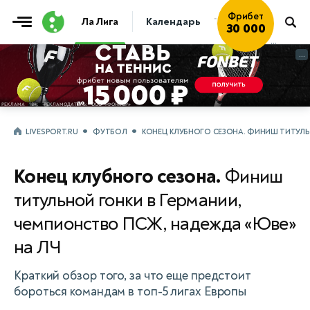
Фрибет
Ла Лига
Календарь
Таблица
Прогно
30 000
...
...
LIVESPORT.RU
ФУТБОЛ
КОНЕЦ КЛУБНОГО СЕЗОНА. ФИНИШ ТИТУЛЬН
Конец клубного сезона.
Финиш
титульной гонки в Германии,
чемпионство ПСЖ, надежда «Юве»
на ЛЧ
Краткий обзор того, за что еще предстоит
бороться командам в топ-5 лигах Европы