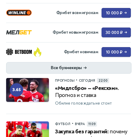
Фрибет всем игрокам
10 000 ₽
→
Фрибет новым игрокам
30 000 ₽
→
Фрибет новичкам
10 000 ₽
→
Все букмекеры
→
•
ПРОГНОЗЫ
СЕГОДНЯ
22:00
«Мидлсбро» — «Рексхэм».
3.65
Прогноз и ставка
Обилие голов ждать не стоит
•
ФУТБОЛ
ВЧЕРА
11:09
Закупка без гарантий:
почему