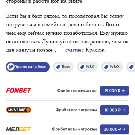
стороны в работе ног на ринге.
Если бы я был рядом, то посоветовал бы Усику
погрузиться в семейные дела и бизнес. Вот о
чем ему сейчас нужно позаботиться. Ему нужно
остановиться. Лучше уйти на час раньше, чем на
две минуты позже», —
считает
Красюк.
Прогнозы на бокс
Бокс
WBC
WBO
Фрибет новичкам до
15 000 ₽
→
Фрибет всем игрокам
10 000 ₽
→
Фрибет новым игрокам
30 000 ₽
→