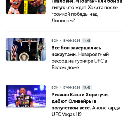
Павлович, «Поатан» или бой за
титул:
что ждет Хокита после
громкой победы над
Льюисом?
•
БОИ
18/06/2026
14:01
Все бои завершились
нокаутами.
Невероятный
рекорд на турнире UFC в
Белом доме
•
БОИ
17/06/2026
15:42
Реванш Капа и Хоригучи,
дебют Оливейры в
полулегком весе.
Анонс карда
UFC Vegas 119