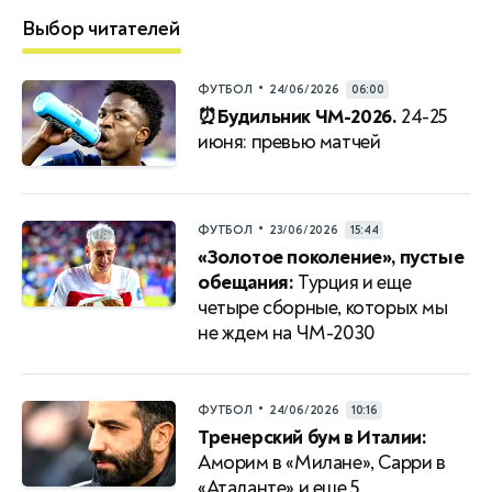
Выбор читателей
•
ФУТБОЛ
24/06/2026
06:00
⏰Будильник ЧМ-2026.
24-25
июня: превью матчей
•
ФУТБОЛ
23/06/2026
15:44
«Золотое поколение», пустые
обещания:
Турция и еще
четыре сборные, которых мы
не ждем на ЧМ-2030
•
ФУТБОЛ
24/06/2026
10:16
Тренерский бум в Италии:
Аморим в «Милане», Сарри в
«Аталанте» и еще 5