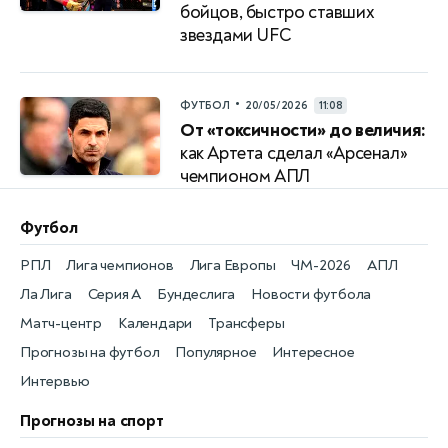
бойцов, быстро ставших
звездами UFС
•
ФУТБОЛ
20/05/2026
11:08
От «токсичности» до величия:
как Артета сделал «Арсенал»
чемпионом АПЛ
Футбол
РПЛ
Лига чемпионов
Лига Европы
ЧМ-2026
АПЛ
Ла Лига
Серия А
Бундеслига
Новости футбола
Матч-центр
Календари
Трансферы
Прогнозы на футбол
Популярное
Интересное
Интервью
Прогнозы на спорт