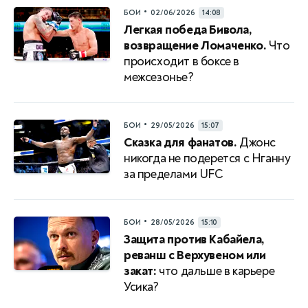
•
БОИ
02/06/2026
14:08
Легкая победа Бивола,
возвращение Ломаченко.
Что
происходит в боксе в
межсезонье?
•
БОИ
29/05/2026
15:07
Сказка для фанатов.
Джонс
никогда не подерется с Нганну
за пределами UFC
•
БОИ
28/05/2026
15:10
Защита против Кабайела,
реванш с Верхувеном или
закат:
что дальше в карьере
Усика?