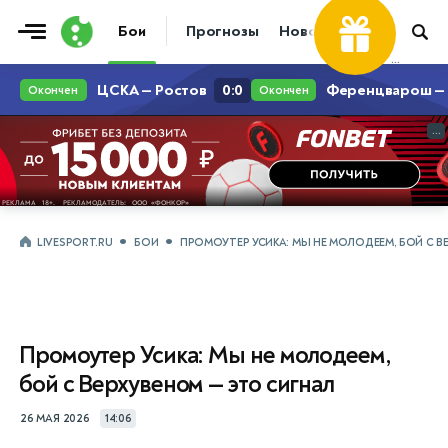
Бои
Прогнозы
Новости
Бокс
...
...
LIVESPORT.RU
БОИ
ПРОМОУТЕР УСИКА: МЫ НЕ МОЛОДЕЕМ, БОЙ С В
Промоутер Усика: Мы не молодеем,
бой с Верхувеном — это сигнал
26 МАЯ 2026
14:06