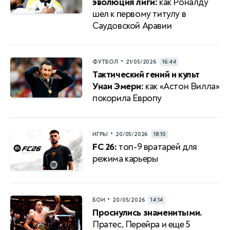
эволюция лиги:
как Роналду
шел к первому титулу в
Саудовской Аравии
•
ФУТБОЛ
21/05/2026
16:44
Тактический гений и культ
Унаи Эмери:
как «Астон Вилла»
покорила Европу
•
ИГРЫ
20/05/2026
18:10
FC 26:
топ-9 вратарей для
режима карьеры
•
БОИ
20/05/2026
14:14
Проснулись знаменитыми.
Пратес, Перейра и еще 5