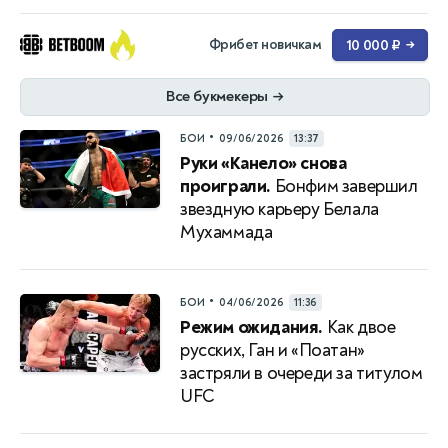
Фрибет новичкам
10 000 ₽
→
Все букмекеры
→
•
БОИ
09/06/2026
13:37
Руки «Канело» снова
проиграли.
Бонфим завершил
звездную карьеру Белала
Мухаммада
•
БОИ
04/06/2026
11:36
Режим ожидания.
Как двое
русских, Ган и «Поатан»
застряли в очереди за титулом
UFC