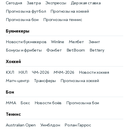
Сегодня
Завтра
Экспрессы
Дерзкая ставка
Прогнозы на футбол
Прогнозы на хоккей
Прогнозы на бои
Прогнозы на теннис
Букмекеры
Новости букмекеров
Winline
Мелбет
Зенит
Бонусы и фрибеты
Фонбет
BetBoom
Bettery
Хоккей
КХЛ
НХЛ
ЧМ-2026
МЧМ-2026
Новости хоккея
Матч-центр
Трансферы
Прогнозы на хоккей
Бои
MMA
Бокс
Новости боёв
Прогнозы на бои
Теннис
Australian Open
Уимблдон
Ролан Гаррос