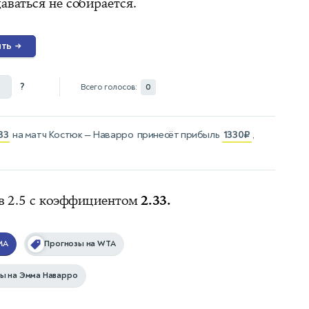
аваться не собирается.
ить
→
?
Всего голосов:
0
33
на матч
Костюк — Наварро
принесёт прибыль
1330₽
,
ов 2.5 с коэффициентом
2.33.
MA
Прогнозы на WTA
ы на Эмма Наварро