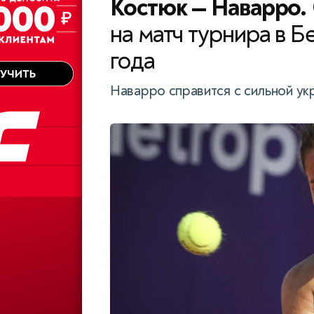
Костюк — Наварро.
на матч турнира в Б
года
Наварро справится с сильной ук