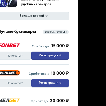
удобных тренеров
Больше статей
→
Лучшие букмекеры
все букмекеры
→
15 000 ₽
Фрибет до
Регистрация
→
Почему тут?
10 000 ₽
Фрибет всем
Регистрация
→
Почему тут?
30 000 ₽
Фрибет до