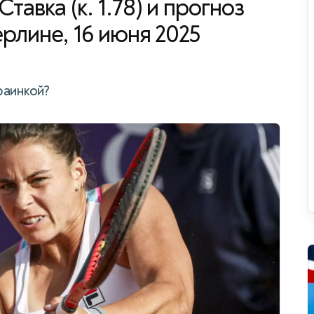
Ставка (к. 1.78) и прогноз
ерлине, 16 июня 2025
раинкой?