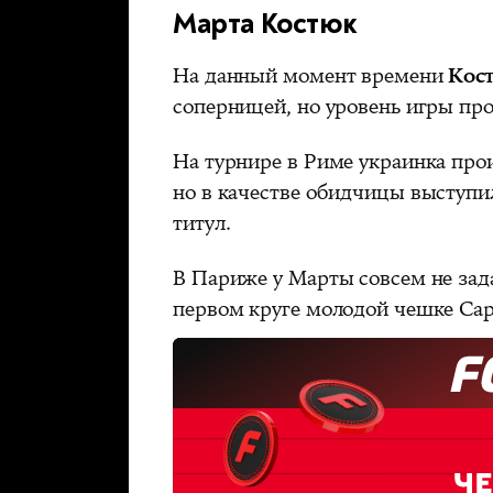
Марта Костюк
На данный момент времени
Кос
соперницей, но уровень игры пр
На турнире в Риме украинка прои
но в качестве обидчицы выступил
титул.
В Париже у Марты совсем не зада
первом круге молодой чешке Сар