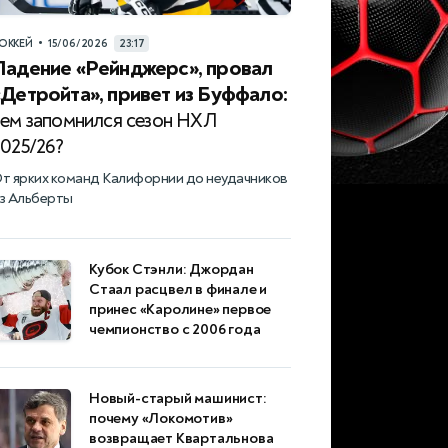
•
ОККЕЙ
15/06/2026
23:17
Падение «Рейнджерс», провал
«Детройта», привет из Буффало:
чем запомнился сезон НХЛ
2025/26?
т ярких команд Калифорнии до неудачников
з Альберты
Кубок Стэнли: Джордан
Стаал расцвел в финале и
принес «Каролине» первое
чемпионство с 2006 года
Новый-старый машинист:
почему «Локомотив»
возвращает Квартальнова