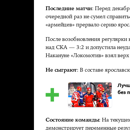
Последние матчи
: Перед декаб
очередной раз не сумел справит
«армейцев» прервало серию яросл
После возобновления регулярки
над СКА — 3:2 и допустила неуда
Накануне «Локомотив» взял верх 
Не сыграют
: В составе ярославск
Лучш
без 
Состояние команды
: На текуще
демонстрирует переменные резул