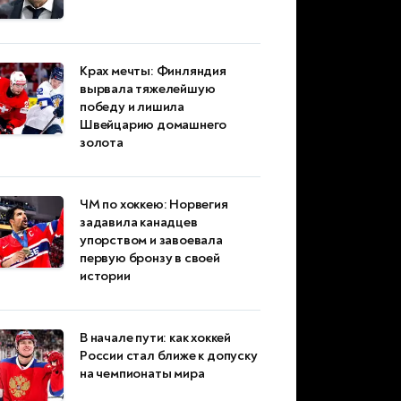
Крах мечты: Финляндия
вырвала тяжелейшую
победу и лишила
Швейцарию домашнего
золота
ЧМ по хоккею: Норвегия
задавила канадцев
упорством и завоевала
первую бронзу в своей
истории
В начале пути: как хоккей
России стал ближе к допуску
на чемпионаты мира