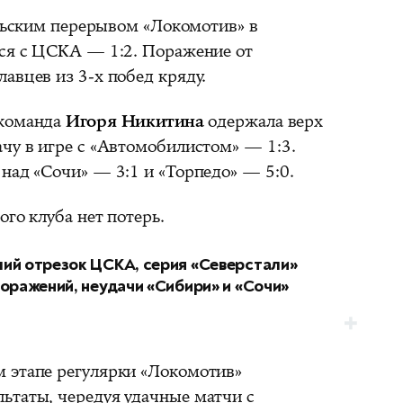
рьским перерывом «Локомотив» в
ься с ЦСКА — 1:2. Поражение от
авцев из 3-х побед кряду.
 команда
Игоря Никитина
одержала верх
чу в игре с «Автомобилистом» — 1:3.
над «Сочи» — 3:1 и «Торпедо» — 5:0.
ого клуба нет потерь.
ий отрезок ЦСКА, серия «Северстали»
поражений, неудачи «Сибири» и «Сочи»
м этапе регулярки «Локомотив»
ьтаты, чередуя удачные матчи с