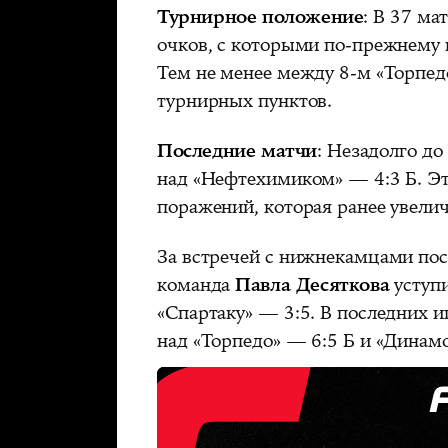
Турнирное положение
: В 37 ма
очков, с которыми по-прежнему н
Тем не менее между 8-м «Торпедо
турнирных пунктов.
Последние матчи
: Незадолго до
над «Нефтехимиком» — 4:3 Б. Эт
поражений, которая ранее увелич
За встречей с нижнекамцами посл
команда
Павла Десяткова
уступи
«Спартаку» — 3:5. В последних 
над «Торпедо» — 6:5 Б и «Динам