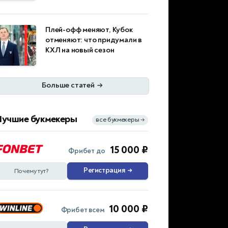
Плей-офф меняют, Кубок
отменяют: что придумали в
КХЛ на новый сезон
Больше статей
→
Лучшие букмекеры
все букмекеры
→
15 000 ₽
Фрибет до
Регистрация
→
Почему тут?
10 000 ₽
Фрибет всем