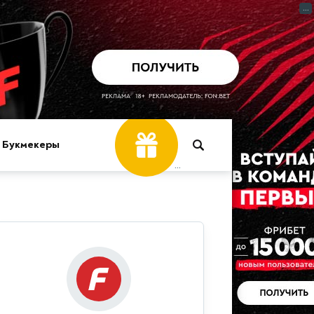
...
Фрибет
Букмекеры
30 000 ₽
...