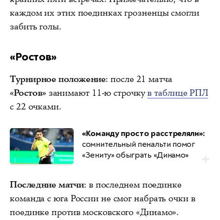
каждом их этих поединках грозненцы смогли
забить голы.
«Ростов»
Турнирное положение
: после 21 матча
«Ростов»
занимают 11-ю строчку
в таблице РПЛ
с 22 очками.
«Команду просто расстреляли»:
сомнительный пенальти помог
«Зениту» обыграть «Динамо»
Последние матчи
: в последнем поединке
команда с юга России не смог набрать очки в
поединке против московского «Динамо».