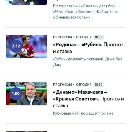
Братиславский «Слован» даст бой
«Мьельбю», «Левски» и «Кайрат» не
обменяются голами
•
ПРОГНОЗЫ
СЕГОДНЯ
18:30
«Родина» — «Рубин».
Прогноз
2.32
и ставка
«Рубин» додавит москвичей. Даже без
Даку
•
ПРОГНОЗЫ
СЕГОДНЯ
18:30
«Динамо» Махачкала —
1.80
«Крылья Советов».
Прогноз и
ставка
Кубковый матч порадует голами