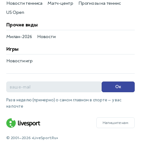
Новости тенниса
Матч-центр
Прогнозы на теннис
US Open
Прочие виды
Милан-2026
Новости
Игры
Новости игр
Ок
Раз в неделю (примерно) о самом главном в спорте — у вас
на почте
Напишите нам
© 2001—2026 «LiveSport.Ru»