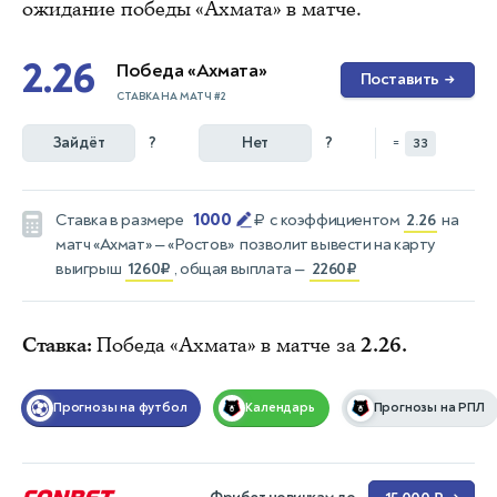
ожидание победы «Ахмата» в матче.
2.26
Победа «Ахмата»
Поставить
→
СТАВКА НА МАТЧ #2
Зайдёт
?
Нет
?
=
33
1000
Ставка в размере
₽
с коэффициентом
2.26
на
матч
«Ахмат» — «Ростов»
позволит вывести на карту
выигрыш
1260₽
, общая выплата —
2260₽
Ставка:
Победа «Ахмата» в матче за
2.26.
Прогнозы на футбол
Календарь
Прогнозы на РПЛ