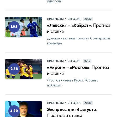
удастся?
•
ПРОГНОЗЫ
СЕГОДНЯ
20:30
«Левски» — «Кайрат».
Прогноз
1.98
и ставка
Домашние стены помогут болгарской
команде?
•
ПРОГНОЗЫ
СЕГОДНЯ
16:15
«Акрон» — «Ростов».
Прогноз
2.38
и ставка
«Ростов» начнет Кубок России с
победы?
•
ПРОГНОЗЫ
СЕГОДНЯ
20:30
Экспресс дня 4 августа.
4.90
Прогноз и ставка