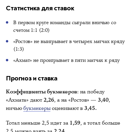
Статистика для ставок
В первом круге команды сыграли вничью со
счетом 1:1 (2:0)
«Ростов» не выигрывает в четырех матчах кряду
(1:3)
«Ахмат» не проигрывает в пяти матчах к ряду
Прогноз и ставка
Коэффициенты букмекеров
: на победу
«Ахмата» дают
2,26
, а на «Ростов» —
3,40
,
ничью
букмекеры
оценивают в
3,45.
Тотал меньше 2,5 идет за
1,59
, а тотал больше
2,5 можно взять за
2,24.