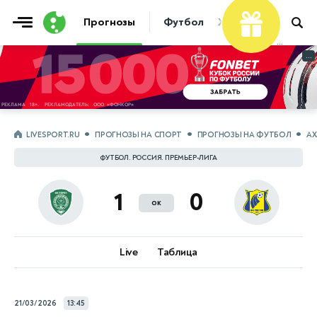
Прогнозы
Футбол
Хоккей
Теннис
...
...
LIVESPORT.RU
ПРОГНОЗЫ НА СПОРТ
ПРОГНОЗЫ НА ФУТБОЛ
АХ
ФУТБОЛ. РОССИЯ. ПРЕМЬЕР-ЛИГА
1
0
ок
Live
Таблица
21/03/2026
13:45