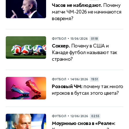
Часов не наблюдают.
Почему
матчи ЧМ-2026 не начинаются
вовремя?
•
ФУТБОЛ
15/06/2026
01:18
Соккер.
Почему в США и
Канаде футбол называют так
странно?
•
ФУТБОЛ
14/06/2026
19:51
Розовый ЧМ:
почему так много
игроков в бутсах этого цвета?
•
ФУТБОЛ
12/06/2026
02:55
Моуринью снова в «Реале»: