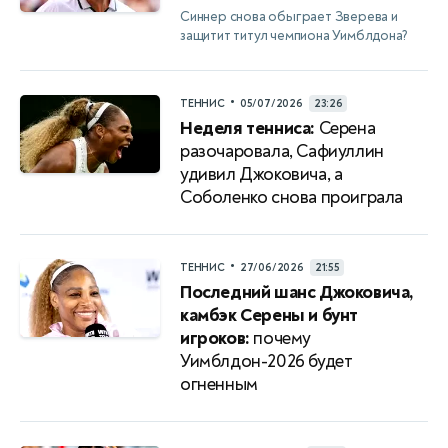
Синнер снова обыграет Зверева и
защитит титул чемпиона Уимблдона?
•
ТЕННИС
05/07/2026
23:26
Неделя тенниса:
Серена
разочаровала, Сафиуллин
удивил Джоковича, а
Соболенко снова проиграла
•
ТЕННИС
27/06/2026
21:55
Последний шанс Джоковича,
камбэк Серены и бунт
игроков:
почему
Уимблдон-2026 будет
огненным