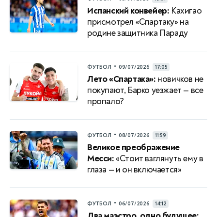
Испанский конвейер:
Кахигао
присмотрел «Спартаку» на
родине защитника Параду
•
ФУТБОЛ
09/07/2026
17:05
Лето «Спартака»:
новичков не
покупают, Барко уезжает — все
пропало?
•
ФУТБОЛ
08/07/2026
11:59
Великое преображение
Месси:
«Стоит взглянуть ему в
глаза — и он включается»
•
ФУТБОЛ
06/07/2026
14:12
Два маэстро, одно будущее: