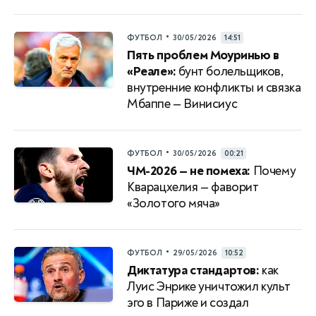
•
ФУТБОЛ
30/05/2026
14:51
Пять проблем Моуринью в
«Реале»:
бунт болельщиков,
внутренние конфликты и связка
Мбаппе — Винисиус
•
ФУТБОЛ
30/05/2026
00:21
ЧМ-2026 — не помеха:
Почему
Кварацхелия — фаворит
«Золотого мяча»
•
ФУТБОЛ
29/05/2026
10:52
Диктатура стандартов:
как
Луис Энрике уничтожил культ
эго в Париже и создал