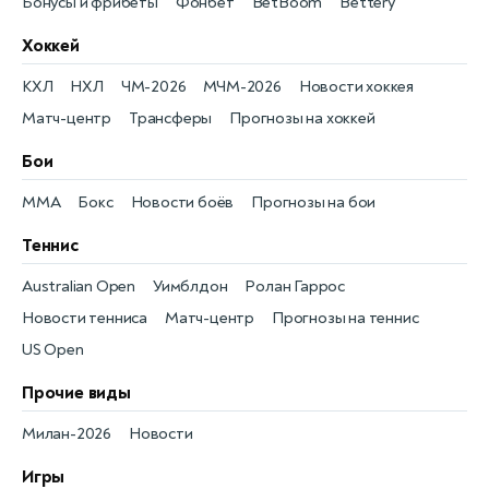
Бонусы и фрибеты
Фонбет
BetBoom
Bettery
Хоккей
КХЛ
НХЛ
ЧМ-2026
МЧМ-2026
Новости хоккея
Матч-центр
Трансферы
Прогнозы на хоккей
Бои
MMA
Бокс
Новости боёв
Прогнозы на бои
Теннис
Australian Open
Уимблдон
Ролан Гаррос
Новости тенниса
Матч-центр
Прогнозы на теннис
US Open
Прочие виды
Милан-2026
Новости
Игры