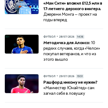
«Ман Сити» вложил £12,5 млн в
17‑летнего дерзкого вингера.
Джереми Монга — проект на
годы вперед
•
ФУТБОЛ
28/07/2026
14:36
Методичка для Алонсо:
10
редких случаев, когда «Челси»
покупал ветеранов, и что из
этого вышло
•
ФУТБОЛ
29/07/2026
19:51
Рашфорд никому не нужен?
«Манчестер Юнайтед» сам
загнал себя в ловушку