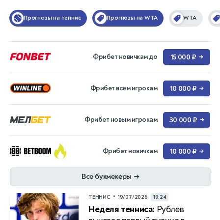
Прогнозы на теннис
Прогнозы на WTA
WTA
Фрибет новичкам до
15 000 ₽
→
Фрибет всем игрокам
10 000 ₽
→
Фрибет новым игрокам
30 000 ₽
→
Фрибет новичкам
10 000 ₽
→
Все букмекеры
→
•
ТЕННИС
19/07/2026
19:24
Неделя тенниса:
Рублев