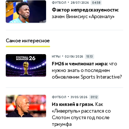
•
ФУТБОЛ
28/07/2026
04:58
Фактор непредсказуемости:
зачем Винисиус «Арсеналу»
Самое интересное
•
ИГРЫ
02/06/2026
15:13
FM26 и чемпионат мира:
что
нужно знать о последнем
обновлении Sports Interactive?
•
ФУТБОЛ
31/05/2026
01:12
Из князей в грязи.
Как
«Ливерпуль» расстался со
Слотом спустя год после
триумфа