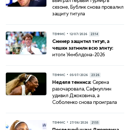
выиграл первый турнир в
сезоне, Бублик снова провалил
защиту титула
•
ТЕННИС
12/07/2026
23:14
Синнер защитил титул, а
чешки затмили всю элиту:
итоги Уимблдона-2026
•
ТЕННИС
05/07/2026
23:26
Неделя тенниса:
Серена
разочаровала, Сафиуллин
удивил Джоковича, а
Соболенко снова проиграла
•
ТЕННИС
27/06/2026
21:55
Последний шанс Джоковича,