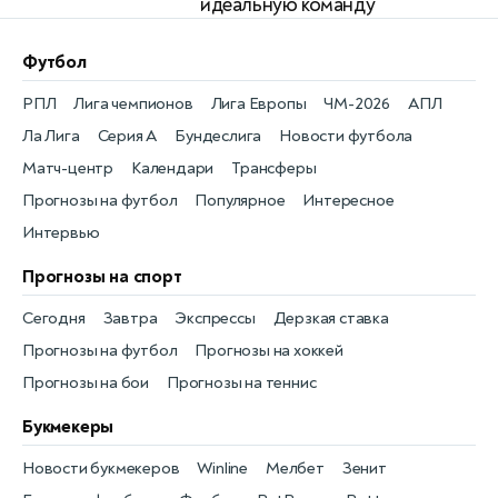
идеальную команду
Футбол
РПЛ
Лига чемпионов
Лига Европы
ЧМ-2026
АПЛ
Ла Лига
Серия А
Бундеслига
Новости футбола
Матч-центр
Календари
Трансферы
Прогнозы на футбол
Популярное
Интересное
Интервью
Прогнозы на спорт
Сегодня
Завтра
Экспрессы
Дерзкая ставка
Прогнозы на футбол
Прогнозы на хоккей
Прогнозы на бои
Прогнозы на теннис
Букмекеры
Новости букмекеров
Winline
Мелбет
Зенит