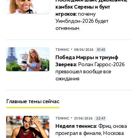
камбэк Серены и бунт
игроков:
почему
Уимблдон-2026 будет
огненным
•
ТЕННИС
08/06/2026
01:43
Победа Мирры и триумф
Зверева:
Ролан Гаррос-2026
превзошел вообще все
ожидания
Главные темы сейчас
•
ТЕННИС
21/06/2026
22:47
Неделя тенниса:
Фриц снова
проиграл в финале, Носкова