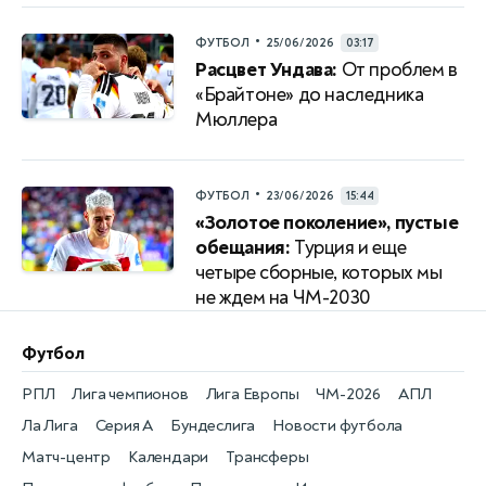
•
ФУТБОЛ
25/06/2026
03:17
Расцвет Ундава:
От проблем в
«Брайтоне» до наследника
Мюллера
•
ФУТБОЛ
23/06/2026
15:44
«Золотое поколение», пустые
обещания:
Турция и еще
четыре сборные, которых мы
не ждем на ЧМ-2030
Футбол
РПЛ
Лига чемпионов
Лига Европы
ЧМ-2026
АПЛ
Ла Лига
Серия А
Бундеслига
Новости футбола
Матч-центр
Календари
Трансферы