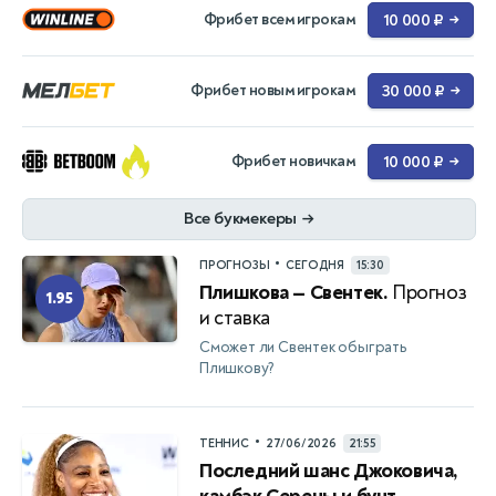
Фрибет всем игрокам
10 000 ₽
→
Фрибет новым игрокам
30 000 ₽
→
Фрибет новичкам
10 000 ₽
→
Все букмекеры
→
•
ПРОГНОЗЫ
СЕГОДНЯ
15:30
Плишкова — Свентек.
Прогноз
1.95
и ставка
Сможет ли Свентек обыграть
Плишкову?
•
ТЕННИС
27/06/2026
21:55
Последний шанс Джоковича,