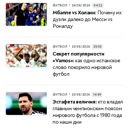
•
ФУТБОЛ
26/06/2026
04:22
Мбаппе vs Холанн:
Почему их
дуэли далеко до Месси vs
Роналду
•
ФУТБОЛ
25/06/2026
20:05
Секрет популярности
«Vamos»:
как одно испанское
слово покорило мировой
футбол
•
ФУТБОЛ
25/06/2026
14:49
Эстафета величия:
кто владел
главным чемпионским поясом
мирового футбола с 1980 года
по наши дни