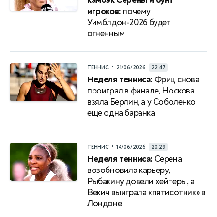
камбэк Серены и бунт
игроков:
почему
Уимблдон-2026 будет
огненным
•
ТЕННИС
21/06/2026
22:47
Неделя тенниса:
Фриц снова
проиграл в финале, Носкова
взяла Берлин, а у Соболенко
еще одна баранка
•
ТЕННИС
14/06/2026
20:29
Неделя тенниса:
Серена
возобновила карьеру,
Рыбакину довели хейтеры, а
Векич выиграла «пятисотник» в
Лондоне