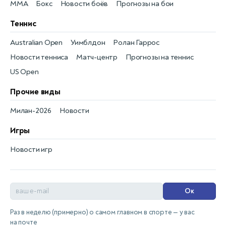
MMA
Бокс
Новости боёв
Прогнозы на бои
Теннис
Australian Open
Уимблдон
Ролан Гаррос
Новости тенниса
Матч-центр
Прогнозы на теннис
US Open
Прочие виды
Милан-2026
Новости
Игры
Новости игр
Ок
Раз в неделю (примерно) о самом главном в спорте — у вас
на почте