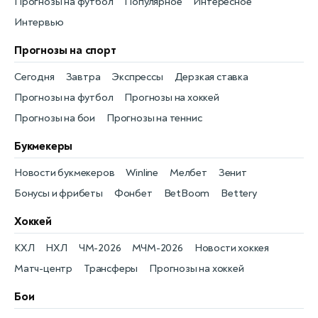
Прогнозы на футбол
Популярное
Интересное
Интервью
Прогнозы на спорт
Сегодня
Завтра
Экспрессы
Дерзкая ставка
Прогнозы на футбол
Прогнозы на хоккей
Прогнозы на бои
Прогнозы на теннис
Букмекеры
Новости букмекеров
Winline
Мелбет
Зенит
Бонусы и фрибеты
Фонбет
BetBoom
Bettery
Хоккей
КХЛ
НХЛ
ЧМ-2026
МЧМ-2026
Новости хоккея
Матч-центр
Трансферы
Прогнозы на хоккей
Бои