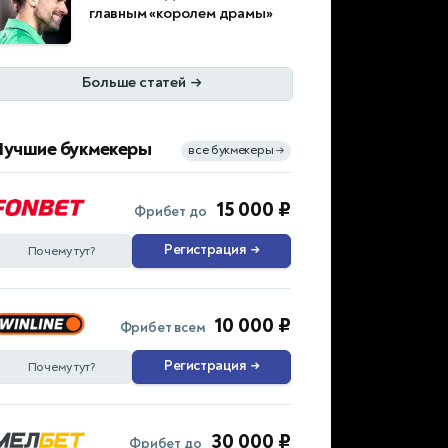
главным «королем драмы»
Больше статей
→
Лучшие букмекеры
все букмекеры
→
15 000 ₽
Фрибет до
Регистрация
→
Почему тут?
10 000 ₽
Фрибет всем
Регистрация
→
Почему тут?
30 000 ₽
Фрибет до