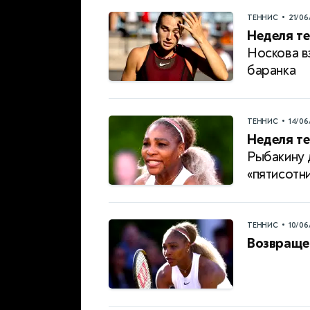
•
ТЕННИС
21/06
Неделя те
Носкова в
баранка
•
ТЕННИС
14/06
Неделя те
Рыбакину 
«пятисотн
•
ТЕННИС
10/06
Возвраще