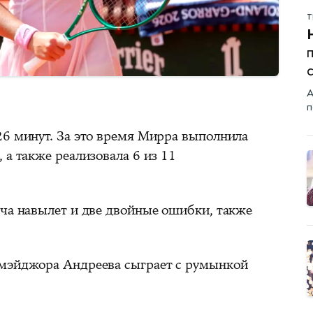
Т
А
п
26 минут. За это время Мирра выполнила
 а также реализовала 6 из 11
ача навылет и две двойные ошибки, также
 мэйджора Андреева сыграет с румынкой