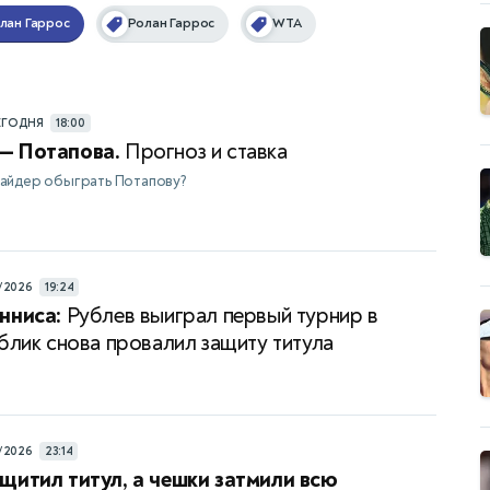
лан Гаррос
Ролан Гаррос
WTA
ЕГОДНЯ
18:00
— Потапова.
Прогноз и ставка
айдер обыграть Потапову?
/2026
19:24
нниса:
Рублев выиграл первый турнир в
ублик снова провалил защиту титула
/2026
23:14
щитил титул, а чешки затмили всю