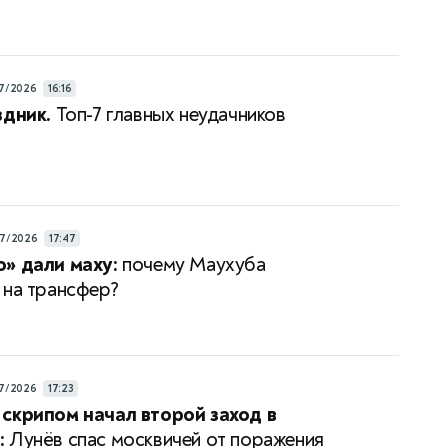
7/2026
16:16
здник.
Топ-7 главных неудачников
7/2026
17:47
» дали маху:
почему Маухуба
 на трансфер?
7/2026
17:23
скрипом начал второй заход в
:
Лунёв спас москвичей от поражения