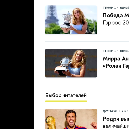
•
ТЕННИС
08/0
Победа М
Гаррос-20
•
ТЕННИС
08/0
Мирра Ан
«Ролан Г
Выбор читателей
•
ФУТБОЛ
25/0
Родри выи
величайш