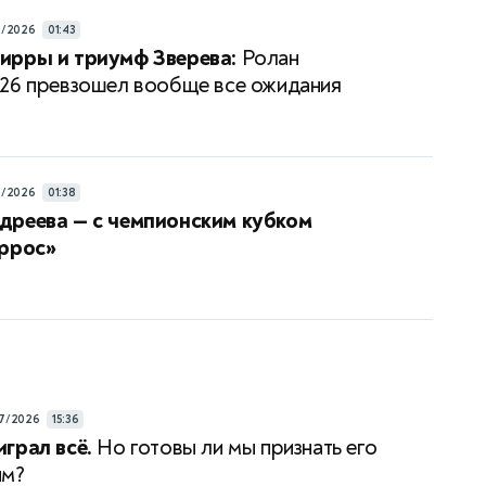
6/2026
01:43
ирры и триумф Зверева:
Ролан
26 превзошел вообще все ожидания
6/2026
01:38
дреева — с чемпионским кубком
аррос»
7/2026
15:36
грал всё.
Но готовы ли мы признать его
им?