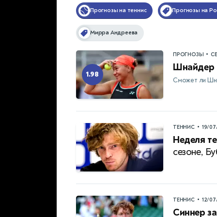
Прогнозы на теннис
Прогнозы на Ро
Мирра Андреева
•
ПРОГНОЗЫ
С
Шнайдер 
1.98
Сможет ли Шн
•
ТЕННИС
19/07
Неделя те
сезоне, Б
•
ТЕННИС
12/07
Синнер за