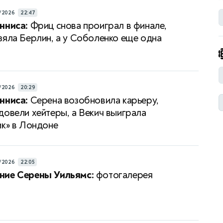
/2026
22:47
нниса:
Фриц снова проиграл в финале,
зяла Берлин, а у Соболенко еще одна
/2026
20:29
нниса:
Серена возобновила карьеру,
довели хейтеры, а Векич выиграла
ик» в Лондоне
/2026
22:05
ние Серены Уильямс:
фотогалерея