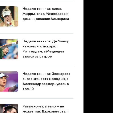
Неделя тенниса: слезы
Мирры, спад Медведева и
доминирование Алькараса
Неделя тенниса: Де Минор
наконец-то покорил
Роттердам, а Медведев
взялся за старое
Неделя тенниса: Звонарева
снова «гоняет» молодых, а
Александрова вернулась в
топ-10
Разум хочет, а тело — не
может: как Джокович стал