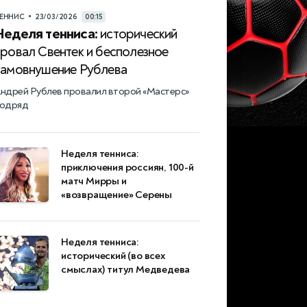
•
ЕННИС
23/03/2026
00:15
Неделя тенниса:
исторический
провал Свентек и бесполезное
самовнушение Рублева
ндрей Рублев провалил второй «Мастерс»
одряд
Неделя тенниса:
приключения россиян, 100-й
матч Мирры и
«возвращение» Серены
Неделя тенниса:
исторический (во всех
смыслах) титул Медведева