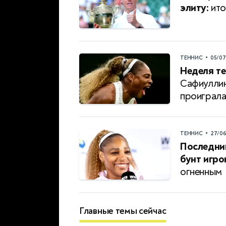
элиту:
ито
•
ТЕННИС
05/0
Неделя те
Сафиуллин
проиграл
•
ТЕННИС
27/0
Последни
бунт игро
огненным
Главные темы сейчас