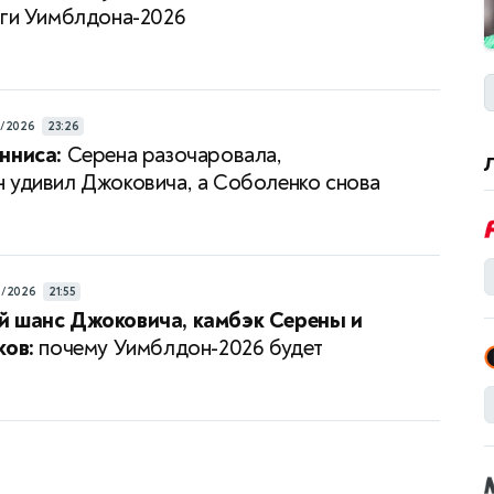
ги Уимблдона-2026
7/2026
23:26
нниса:
Серена разочаровала,
 удивил Джоковича, а Соболенко снова
а
6/2026
21:55
й шанс Джоковича, камбэк Серены и
ков:
почему Уимблдон-2026 будет