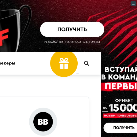
...
мекеры
...