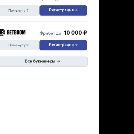
Регистрация
→
Почему тут?
10 000 ₽
Фрибет до
Регистрация
→
Почему тут?
Все букмекеры
→