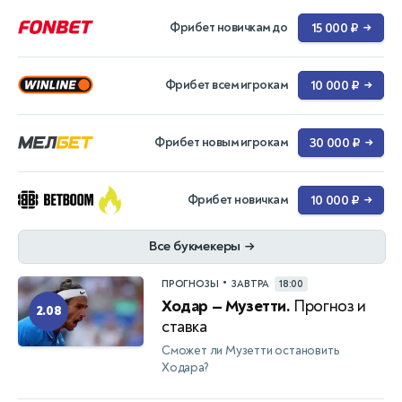
Фрибет новичкам до
15 000 ₽
→
Фрибет всем игрокам
10 000 ₽
→
Фрибет новым игрокам
30 000 ₽
→
Фрибет новичкам
10 000 ₽
→
Все букмекеры
→
•
ПРОГНОЗЫ
ЗАВТРА
18:00
Ходар — Музетти.
Прогноз и
2.08
ставка
Сможет ли Музетти остановить
Ходара?