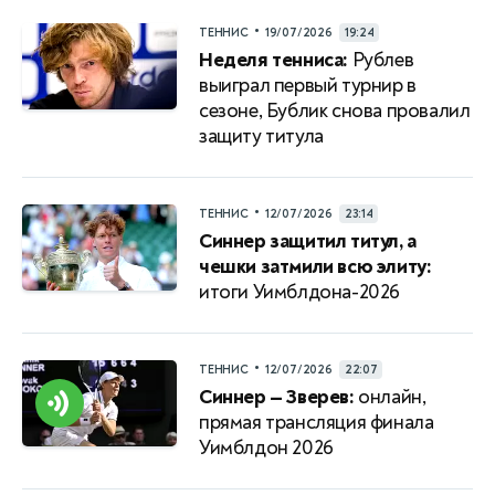
•
ТЕННИС
19/07/2026
19:24
Неделя тенниса:
Рублев
выиграл первый турнир в
сезоне, Бублик снова провалил
защиту титула
•
ТЕННИС
12/07/2026
23:14
Синнер защитил титул, а
чешки затмили всю элиту:
итоги Уимблдона-2026
•
ТЕННИС
12/07/2026
22:07
Синнер — Зверев:
онлайн,
прямая трансляция финала
Уимблдон 2026