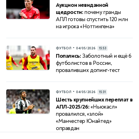
Аукцион невиданной
щедрости:
почему гранды
АПЛ готовы спустить 120 млн
на игрока «Ноттингема»
•
ФУТБОЛ
04/05/2026
15:53
Попались:
Заболотный и ещё 6
футболистов в России,
проваливших допинг-тест
•
ФУТБОЛ
04/05/2026
15:31
Шесть крупнейших переплат в
АПЛ-2025/26:
«Ньюкасл»
провалился, «злой»
«Манчестер Юнайтед»
оправдан