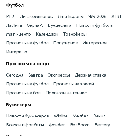
Футбол
РПЛ
Лига чемпионов
Лига Европы
ЧМ-2026
АПЛ
Ла Лига
Серия А
Бундеслига
Новости футбола
Матч-центр
Календари
Трансферы
Прогнозы на футбол
Популярное
Интересное
Интервью
Прогнозы на спорт
Сегодня
Завтра
Экспрессы
Дерзкая ставка
Прогнозы на футбол
Прогнозы на хоккей
Прогнозы на бои
Прогнозы на теннис
Букмекеры
Новости букмекеров
Winline
Мелбет
Зенит
Бонусы и фрибеты
Фонбет
BetBoom
Bettery