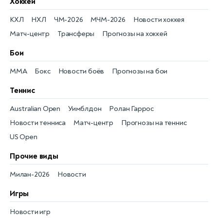
Хоккей
КХЛ
НХЛ
ЧМ-2026
МЧМ-2026
Новости хоккея
Матч-центр
Трансферы
Прогнозы на хоккей
Бои
MMA
Бокс
Новости боёв
Прогнозы на бои
Теннис
Australian Open
Уимблдон
Ролан Гаррос
Новости тенниса
Матч-центр
Прогнозы на теннис
US Open
Прочие виды
Милан-2026
Новости
Игры
Новости игр