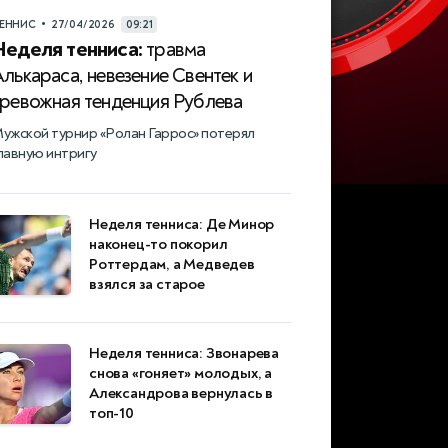
•
ЕННИС
27/04/2026
09:21
Неделя тенниса:
травма
лькараса, невезение Свентек и
тревожная тенденция Рублева
ужской турнир «Ролан Гаррос» потерял
лавную интригу
Неделя тенниса: Де Минор
наконец-то покорил
Роттердам, а Медведев
взялся за старое
Неделя тенниса: Звонарева
снова «гоняет» молодых, а
Александрова вернулась в
топ-10