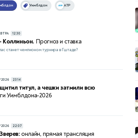
имблдон
Уимблдон
ATP
АВТРА
12:30
 Коллиньон.
Прогноз и ставка
ас станет чемпионом турнира в Гштаде?
/2026
23:14
щитил титул, а чешки затмили всю
ги Уимблдона-2026
/2026
22:07
Зверев:
онлайн, прямая трансляция