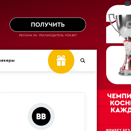
...
мекеры
...