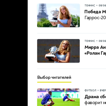
•
ТЕННИС
08/0
Победа М
Гаррос-20
•
ТЕННИС
08/0
Мирра Ан
«Ролан Г
Выбор читателей
•
ФУТБОЛ
ВЧЕ
Драма сб
фаворит н