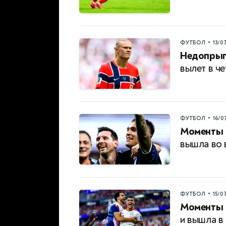
•
ФУТБОЛ
13/0
Недопрыг
вылет в ч
•
ФУТБОЛ
16/0
Моменты 
вышла во 
•
ФУТБОЛ
15/0
Моменты 
и вышла в 