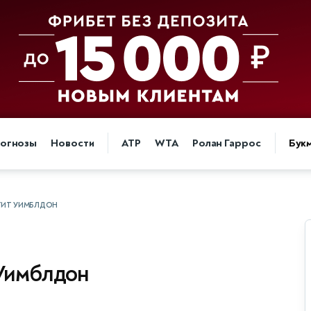
огнозы
Новости
ATP
WTA
Ролан Гаррос
Бук
ТИТ УИМБЛДОН
 Уимблдон