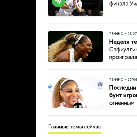
финала Уи
•
ТЕННИС
05/0
Неделя те
Сафиуллин
проиграл
•
ТЕННИС
27/0
Последни
бунт игро
огненным
Главные темы сейчас