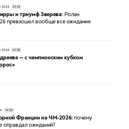
6/2026
01:43
ирры и триумф Зверева:
Ролан
26 превзошел вообще все ожидания
6/2026
01:38
дреева — с чемпионским кубком
аррос»
РА
14:20
орной Франции на ЧМ‑2026:
почему
е оправдал ожиданий?