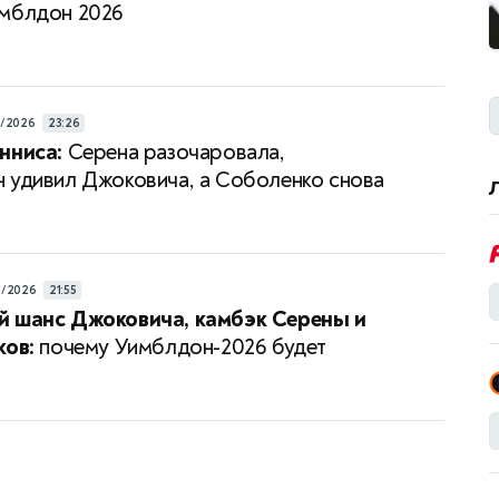
мблдон 2026
7/2026
23:26
нниса:
Серена разочаровала,
 удивил Джоковича, а Соболенко снова
а
6/2026
21:55
й шанс Джоковича, камбэк Серены и
ков:
почему Уимблдон-2026 будет