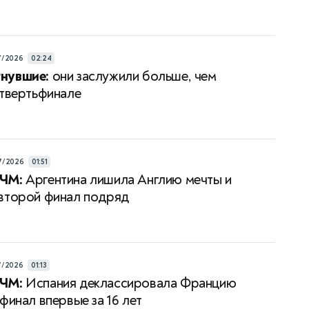
7/2026
02:24
нувшие:
они заслужили больше, чем
етвертьфинале
7/2026
01:51
ЧМ:
Аргентина лишила Англию мечты и
второй финал подряд
7/2026
01:13
ЧМ:
Испания деклассировала Францию
финал впервые за 16 лет