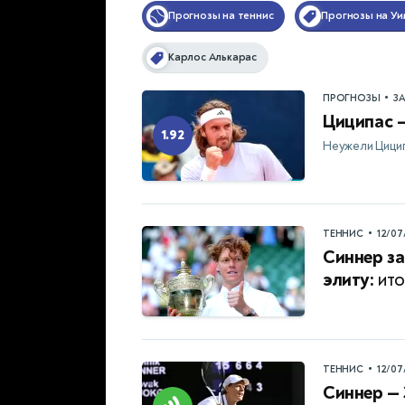
Прогнозы на теннис
Прогнозы на У
Карлос Алькарас
•
ПРОГНОЗЫ
З
Циципас —
1.92
Неужели Цицип
•
ТЕННИС
12/07
Синнер за
элиту:
ито
•
ТЕННИС
12/07
Синнер — 