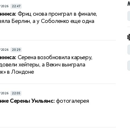
/2026
22:47
нниса:
Фриц снова проиграл в финале,
зяла Берлин, а у Соболенко еще одна
/2026
20:29
нниса:
Серена возобновила карьеру,
довели хейтеры, а Векич выиграла
ик» в Лондоне
/2026
22:05
ние Серены Уильямс:
фотогалерея