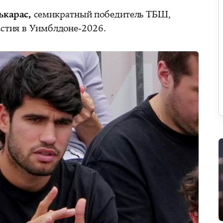
ькарас,
семикратный победитель ТБШ,
астия в Уимблдоне‑2026.