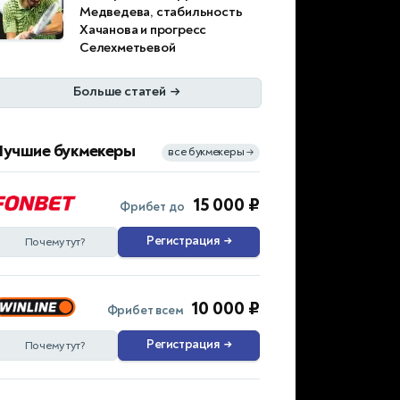
Медведева, стабильность
Хачанова и прогресс
Селехметьевой
Больше статей
→
Лучшие букмекеры
все букмекеры
→
15 000 ₽
Фрибет до
Регистрация
→
Почему тут?
10 000 ₽
Фрибет всем
Регистрация
→
Почему тут?