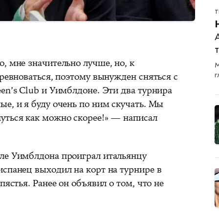
Т
А
, мне значительно лучше, но, к
М
оревноваться, поэтому вынужден сняться с
г
en’s Club и Уимблдоне. Эти два турнира
е, и я буду очень по ним скучать. Мы
уться как можно скорее!» — написал
ле Уимблдона проиграл итальянцу
испанец выходил на корт на турнире в
пястья. Ранее он объявил о том, что не