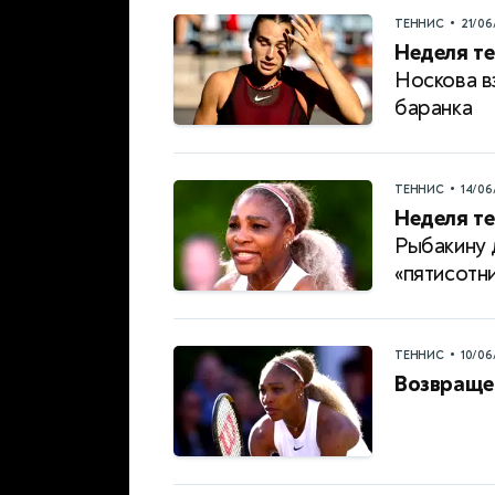
•
ТЕННИС
21/06
Неделя те
Носкова в
баранка
•
ТЕННИС
14/06
Неделя те
Рыбакину 
«пятисотн
•
ТЕННИС
10/06
Возвраще