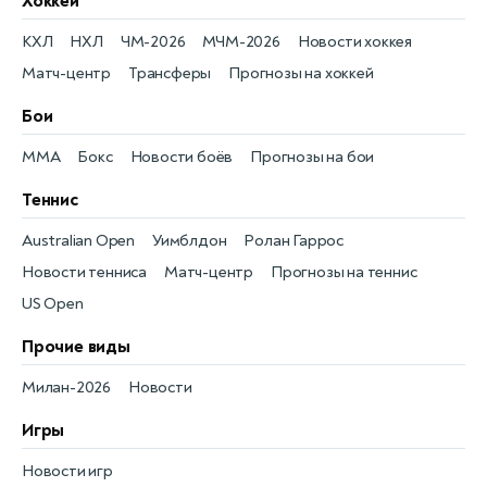
Хоккей
КХЛ
НХЛ
ЧМ-2026
МЧМ-2026
Новости хоккея
Матч-центр
Трансферы
Прогнозы на хоккей
Бои
MMA
Бокс
Новости боёв
Прогнозы на бои
Теннис
Australian Open
Уимблдон
Ролан Гаррос
Новости тенниса
Матч-центр
Прогнозы на теннис
US Open
Прочие виды
Милан-2026
Новости
Игры
Новости игр