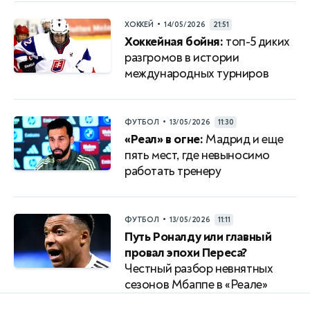
•
ХОККЕЙ
14/05/2026
21:51
Хоккейная бойня:
топ-5 диких
разгромов в истории
международных турниров
•
ФУТБОЛ
13/05/2026
11:30
«Реал» в огне:
Мадрид и еще
пять мест, где невыносимо
работать тренеру
•
ФУТБОЛ
13/05/2026
11:11
Путь Роналду или главный
провал эпохи Переса?
Честный разбор невнятных
сезонов Мбаппе в «Реале»