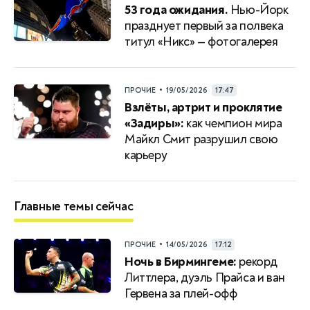
53 года ожидания.
Нью-Йорк
празднует первый за полвека
титул «Никс» — фотогалерея
•
ПРОЧИЕ
19/05/2026
17:47
Взлёты, артрит и проклятие
«Задиры»:
как чемпион мира
Майкл Смит разрушил свою
карьеру
Главные темы сейчас
•
ПРОЧИЕ
14/05/2026
17:12
Ночь в Бирмингеме:
рекорд
Литтлера, дуэль Прайса и ван
Гервена за плей-офф