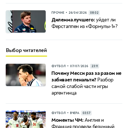
•
ПРОЧИЕ
26/04/2026
08:02
Дилемма лучшего:
уйдет ли
Ферстаппен из «Формулы-1»?
Выбор читателей
•
ФУТБОЛ
07/07/2026
23:11
Почему Месси раз за разом не
забивает пенальти?
Разбор
самой слабой части игры
аргентинца
•
ФУТБОЛ
ВЧЕРА
03:57
Моменты ЧМ:
Англия и
Франция провели безумный