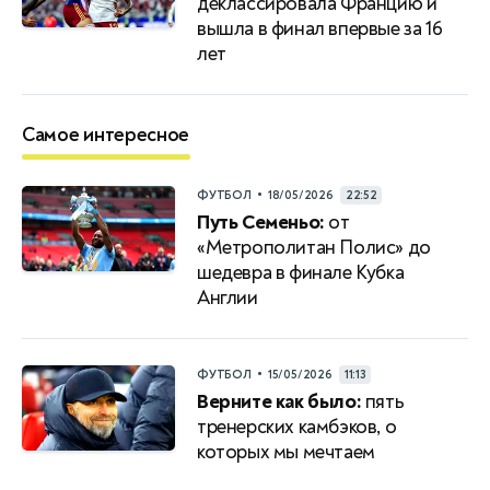
деклассировала Францию и
вышла в финал впервые за 16
лет
Самое интересное
•
ФУТБОЛ
18/05/2026
22:52
Путь Семеньо:
от
«Метрополитан Полис» до
шедевра в финале Кубка
Англии
•
ФУТБОЛ
15/05/2026
11:13
Верните как было:
пять
тренерских камбэков, о
которых мы мечтаем