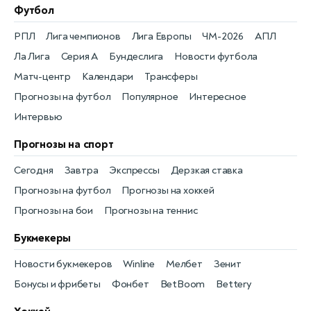
Футбол
РПЛ
Лига чемпионов
Лига Европы
ЧМ-2026
АПЛ
Ла Лига
Серия А
Бундеслига
Новости футбола
Матч-центр
Календари
Трансферы
Прогнозы на футбол
Популярное
Интересное
Интервью
Прогнозы на спорт
Сегодня
Завтра
Экспрессы
Дерзкая ставка
Прогнозы на футбол
Прогнозы на хоккей
Прогнозы на бои
Прогнозы на теннис
Букмекеры
Новости букмекеров
Winline
Мелбет
Зенит
Бонусы и фрибеты
Фонбет
BetBoom
Bettery