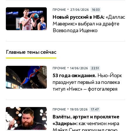
•
ПРОЧИЕ
27/06/2026
16:03
Новый русский в НБА:
«Даллас
Маверикс» выбрал на драфте
Всеволода Ищенко
Главные темы сейчас
•
ПРОЧИЕ
14/06/2026
22:51
53 года ожидания.
Нью-Йорк
празднует первый за полвека
титул «Никс» — фотогалерея
•
ПРОЧИЕ
19/05/2026
17:47
Взлёты, артрит и проклятие
«Задиры»:
как чемпион мира
Майкл Смит разрушил свою