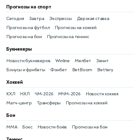
Прогнозы на спорт
Сегодня
Завтра
Экспрессы
Дерзкая ставка
Прогнозы на футбол
Прогнозы на хоккей
Прогнозы на бои
Прогнозы на теннис
Букмекеры
Новости букмекеров
Winline
Мелбет
Зенит
Бонусы и фрибеты
Фонбет
BetBoom
Bettery
Хоккей
КХЛ
НХЛ
ЧМ-2026
МЧМ-2026
Новости хоккея
Матч-центр
Трансферы
Прогнозы на хоккей
Бои
MMA
Бокс
Новости боёв
Прогнозы на бои
Теннис