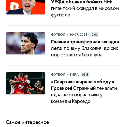
УЕФА объявил бойкот ЧМ:
гигантский скандал в мировом
футболе
•
ФУТБОЛ
30/07/2026
12:03
Главная трансферная загадка
лета:
почему Влахович до сих
пор остается без клуба
•
ФУТБОЛ
ВЧЕРА
01:13
«Спартак» вырвал победу в
Грозном!
Странный пенальти
едва не отобрал очки у
команды Карседо
Самое интересное