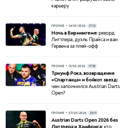
карьеру
•
ПРОЧИЕ
14/05/2026
17:12
Ночь в Бирмингеме:
рекорд
Литтлера, дуэль Прайса и ван
Гервена за плей-офф
•
ПРОЧИЕ
13/05/2026
17:18
Триумф Рока, возвращение
«Спартанца» и бойкот звезд:
чем запомнился Austrian Darts
Open?
•
ПРОЧИЕ
07/05/2026
20:11
Austrian Darts Open 2026 без
Литтлера и Хамфриса:
кто