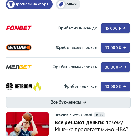
Прогнозы на спорт
Коньки
Фрибет новичкам до
15 000 ₽
→
Фрибет всем игрокам
10 000 ₽
→
Фрибет новым игрокам
30 000 ₽
→
Фрибет новичкам
10 000 ₽
→
Все букмекеры
→
•
ПРОЧИЕ
29/07/2026
15:49
Все решают деньги:
почему
Ищенко пролетает мимо НБА?