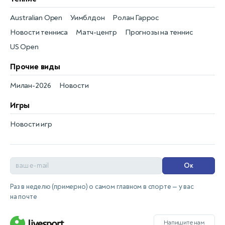
Australian Open
Уимблдон
Ролан Гаррос
Новости тенниса
Матч-центр
Прогнозы на теннис
US Open
Прочие виды
Милан-2026
Новости
Игры
Новости игр
Ок
Раз в неделю (примерно) о самом главном в спорте — у вас
на почте
Напишите нам