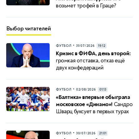
возьмет трофей в Граце?
Выбор читателей
•
ФУТБОЛ
31/07/2026
19:12
Кризис в ФИФА, день второй:
громкая отставка, отказ ещё
двух конфедераций
•
ФУТБОЛ
02/08/2026
01:13
«Балтика» впервые обыграла
московское «Динамо»!
Сандро
Шварц буксует в первых турах
•
ФУТБОЛ
30/07/2026
21:01