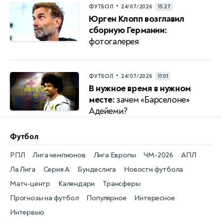
•
ФУТБОЛ
24/07/2026
15:27
Юрген Клопп возглавил
сборную Германии:
фотогалерея
•
ФУТБОЛ
24/07/2026
11:01
В нужное время в нужном
месте:
зачем «Барселоне»
Адейеми?
Футбол
РПЛ
Лига чемпионов
Лига Европы
ЧМ-2026
АПЛ
Ла Лига
Серия А
Бундеслига
Новости футбола
Матч-центр
Календари
Трансферы
Прогнозы на футбол
Популярное
Интересное
Интервью