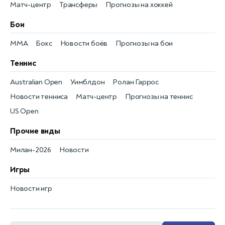
Матч-центр
Трансферы
Прогнозы на хоккей
Бои
MMA
Бокс
Новости боёв
Прогнозы на бои
Теннис
Australian Open
Уимблдон
Ролан Гаррос
Новости тенниса
Матч-центр
Прогнозы на теннис
US Open
Прочие виды
Милан-2026
Новости
Игры
Новости игр