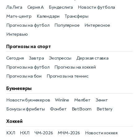
Ла Лига
Серия А
Бундеслига
Новости футбола
Матч-центр
Календари
Трансферы
Прогнозы на футбол
Популярное
Интересное
Интервью
Прогнозы на спорт
Сегодня
Завтра
Экспрессы
Дерзкая ставка
Прогнозы на футбол
Прогнозы на хоккей
Прогнозы на бои
Прогнозы на теннис
Букмекеры
Новости букмекеров
Winline
Мелбет
Зенит
Бонусы и фрибеты
Фонбет
BetBoom
Bettery
Хоккей
КХЛ
НХЛ
ЧМ-2026
МЧМ-2026
Новости хоккея