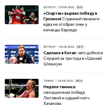
•
ФУТБОЛ
03/08/2026
01:13
«Спартак» вырвал победу в
Грозном!
Странный пенальти
едва не отобрал очки у
команды Карседо
•
ФУТБОЛ
05/08/2026
08:17
Сделано в Китае:
чего добился
Слуцкий за три года в «Шанхай
Шэньхуа»
•
ТЕННИС
03/08/2026
08:14
Неделя тенниса:
сенсационная победа
Лютовой и худший матч
Хачанова