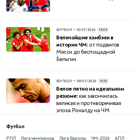
•
ФУТБОЛ
10/07/2026
14:54
Величайшие камбэки в
истории ЧМ:
от подвигов
Месси до беспощадной
Бельгии
•
ФУТБОЛ
08/07/2026
11:30
Белое пятно на идеальном
резюме:
как закончилась
великая и противоречивая
эпоха Роналду на ЧМ
Футбол
РПЛ
Лига чемпионов
Лига Европы
ЧМ-2026
АПЛ