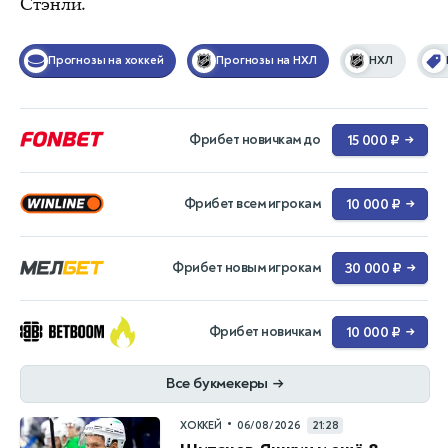
Стэнли.
Прогнозы на хоккей
Прогнозы на НХЛ
НХЛ
Фрибет новичкам до
15 000 ₽
→
Фрибет всем игрокам
10 000 ₽
→
Фрибет новым игрокам
30 000 ₽
→
Фрибет новичкам
10 000 ₽
→
Все букмекеры
→
•
ХОККЕЙ
06/08/2026
21:28