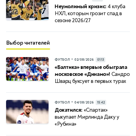
Неумолимый кризис:
4 клуба
НХЛ, которым грозит спад в
сезоне 2026/27
Выбор читателей
•
ФУТБОЛ
02/08/2026
01:13
«Балтика» впервые обыграла
московское «Динамо»!
Сандро
Шварц буксует в первых турах
•
ФУТБОЛ
04/08/2026
15:42
Докатился:
«Спартак»
выкупает Мирлинда Даку у
«Рубина»