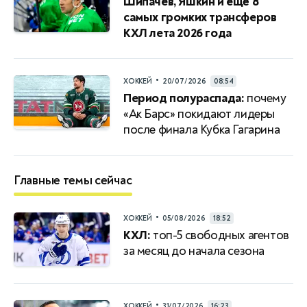
Шипачев, Яшкин и ещё 8
самых громких трансферов
КХЛ лета 2026 года
•
ХОККЕЙ
20/07/2026
08:54
Период полураспада:
почему
«Ак Барс» покидают лидеры
после финала Кубка Гагарина
Главные темы сейчас
•
ХОККЕЙ
05/08/2026
18:52
КХЛ:
топ-5 свободных агентов
за месяц до начала сезона
•
ХОККЕЙ
31/07/2026
16:23