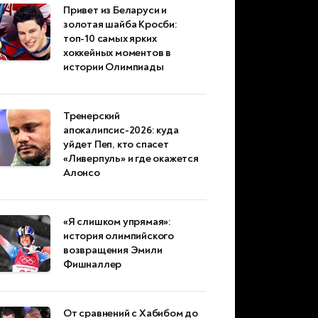
Привет из Беларуси и
золотая шайба Кросби:
топ-10 самых ярких
хоккейных моментов в
истории Олимпиады
Тренерский
апокалипсис-2026: куда
уйдет Пеп, кто спасет
«Ливерпуль» и где окажется
Алонсо
«Я слишком упрямая»:
история олимпийского
возвращения Эмили
Фишналлер
От сравнений с Хабибом до