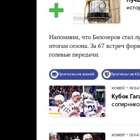
Лучш
исто
Напомним, что Белозеров стал 
итогам сезона. За 67 встреч фор
голевые передачи.
Прогнозы на хоккей
Прогнозы на КХ
•
ХОККЕЙ
18/04
Кубок Гаг
сопернико
•
ХОККЕЙ
13/04