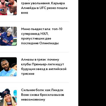
грани увольнения. Карьера
Алмейды в UFC резко пошла
вниз
Мимо пьедестала: топ-10
суперзвезд НХЛ,
пропустивших две
последние Олимпиады
Алмазы в грязи: почему
клубы Премьер-лиги ищут
будущих звезд в английской
трясине
Сильнее боли: как Линдси
Вонн снова бросила вызов
невозможному