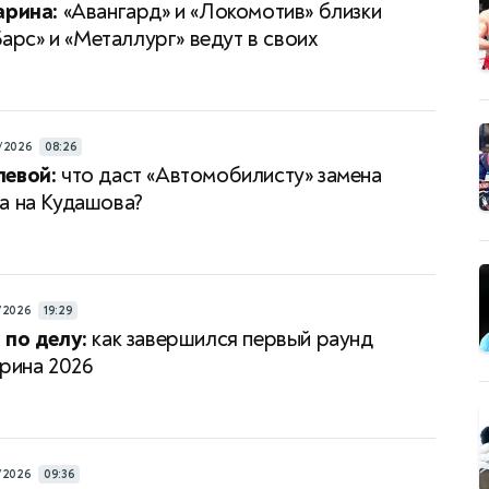
арина:
«Авангард» и «Локомотив» близки
 Барс» и «Металлург» ведут в своих
/2026
08:26
левой:
что даст «Автомобилисту» замена
а на Кудашова?
/2026
19:29
 по делу:
как завершился первый раунд
арина 2026
/2026
09:36