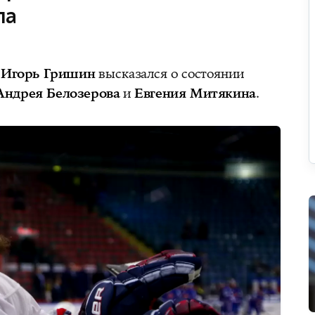
ла
 Игорь Гришин
высказался о состоянии
Андрея Белозерова
и
Евгения Митякина
.