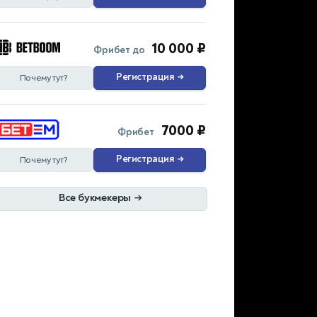
10 000 ₽
Фрибет до
Регистрация
→
Почему тут?
7000 ₽
Фрибет
Регистрация
→
Почему тут?
Все букмекеры
→