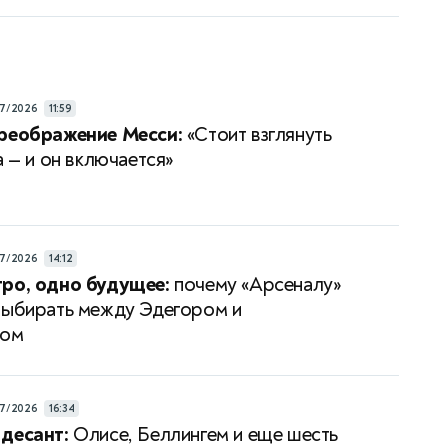
7/2026
11:59
преображение Месси:
«Стоит взглянуть
а — и он включается»
7/2026
14:12
ро, одно будущее:
почему «Арсеналу»
выбирать между Эдегором и
сом
7/2026
16:34
десант:
Олисе, Беллингем и еще шесть