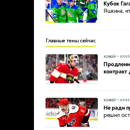
Кубок Гаг
Яшкина, «п
Главные темы сейчас
•
ХОККЕЙ
07/07
Продление
контракт
•
ХОККЕЙ
07/07
Не ради п
решил ост