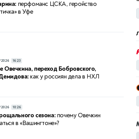
арина:
перфоманс ЦСКА, геройство
тичка» в Уфе
/2026
16:23
 Овечкина, переход Бобровского,
 Демидова:
как у россиян дела в НХЛ
/2026
10:26
рощального сезона:
почему Овечкин
аться в «Вашингтоне»?