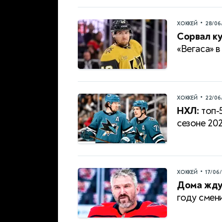
•
ХОККЕЙ
28/06
Сорвал к
«Вегаса» 
•
ХОККЕЙ
22/06
НХЛ:
топ-
сезоне 20
•
ХОККЕЙ
17/06
Дома жду
году смен