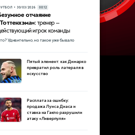
•
УТБОЛ
30/03/2026
00:12
Безумное отчаяние
«Тоттенхэма»:
тренер —
действующий игрок команды
то? Удивительно, но такое уже бывало
Пятый элемент: как Димарко
превратил роль латераля в
искусство
Расплата за ошибку:
продажа Луиса Диаса и
ставка на Гакпо разрушили
атаку «Ливерпуля»