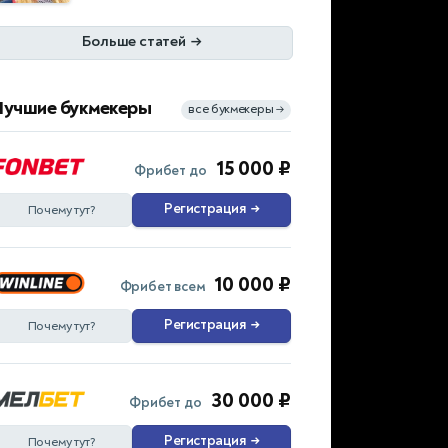
Больше статей
→
Лучшие букмекеры
все букмекеры
→
15 000 ₽
Фрибет до
Регистрация
→
Почему тут?
10 000 ₽
Фрибет всем
Регистрация
→
Почему тут?
30 000 ₽
Фрибет до
Регистрация
→
Почему тут?