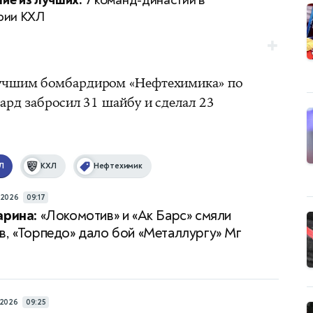
ие из лучших:
7 команд-династий в
рии КХЛ
лучшим бомбардиром «Нефтехимика» по
вард забросил 31 шайбу и сделал 23
Л
КХЛ
Нефтехимик
/2026
09:17
арина:
«Локомотив» и «Ак Барс» смяли
в, «Торпедо» дало бой «Металлургу» Мг
/2026
09:25