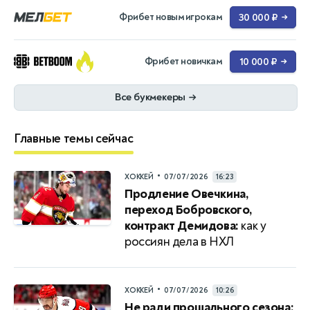
Фрибет новым игрокам
30 000 ₽
→
Фрибет новичкам
10 000 ₽
→
Все букмекеры
→
Главные темы сейчас
•
ХОККЕЙ
07/07/2026
16:23
Продление Овечкина,
переход Бобровского,
контракт Демидова:
как у
россиян дела в НХЛ
•
ХОККЕЙ
07/07/2026
10:26
Не ради прощального сезона: