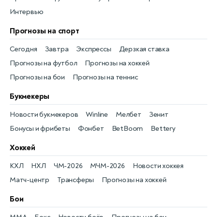
Интервью
Прогнозы на спорт
Сегодня
Завтра
Экспрессы
Дерзкая ставка
Прогнозы на футбол
Прогнозы на хоккей
Прогнозы на бои
Прогнозы на теннис
Букмекеры
Новости букмекеров
Winline
Мелбет
Зенит
Бонусы и фрибеты
Фонбет
BetBoom
Bettery
Хоккей
КХЛ
НХЛ
ЧМ-2026
МЧМ-2026
Новости хоккея
Матч-центр
Трансферы
Прогнозы на хоккей
Бои