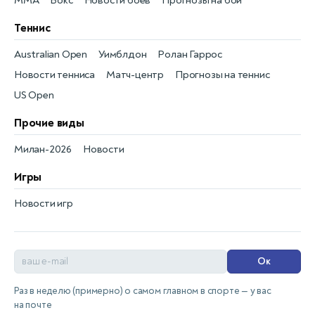
MMA
Бокс
Новости боёв
Прогнозы на бои
Теннис
Australian Open
Уимблдон
Ролан Гаррос
Новости тенниса
Матч-центр
Прогнозы на теннис
US Open
Прочие виды
Милан-2026
Новости
Игры
Новости игр
Ок
Раз в неделю (примерно) о самом главном в спорте — у вас
на почте