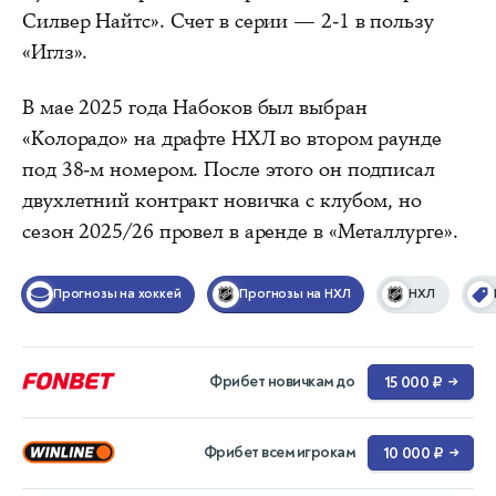
Силвер Найтс». Счет в серии — 2-1 в пользу
«Иглз».
В мае 2025 года Набоков был выбран
«Колорадо» на драфте НХЛ во втором раунде
под 38-м номером. После этого он подписал
двухлетний контракт новичка с клубом, но
сезон 2025/26 провел в аренде в «Металлурге».
Прогнозы на хоккей
Прогнозы на НХЛ
НХЛ
Фрибет новичкам до
15 000 ₽
→
Фрибет всем игрокам
10 000 ₽
→