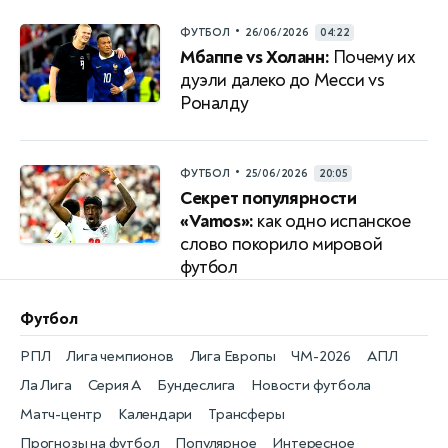
•
ФУТБОЛ
26/06/2026
04:22
Мбаппе vs Холанн:
Почему их
дуэли далеко до Месси vs
Роналду
•
ФУТБОЛ
25/06/2026
20:05
Секрет популярности
«Vamos»:
как одно испанское
слово покорило мировой
футбол
Футбол
РПЛ
Лига чемпионов
Лига Европы
ЧМ-2026
АПЛ
Ла Лига
Серия А
Бундеслига
Новости футбола
Матч-центр
Календари
Трансферы
Прогнозы на футбол
Популярное
Интересное