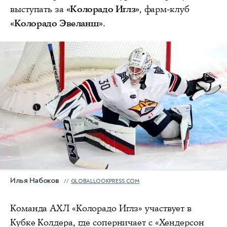
выступать за
«Колорадо Иглз»
, фарм-клуб
«Колорадо Эвеланш»
.
Илья Набоков
GLOBALLOOKPRESS.COM
Команда АХЛ «Колорадо Иглз» участвует в
Кубке Колдера, где соперничает с «Хендерсон