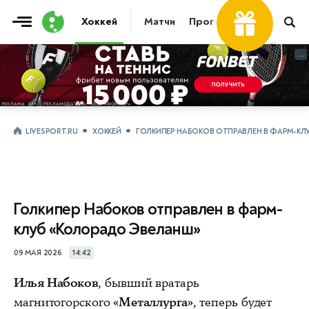
Хоккей
Матчи
Прогнозы
Трансфер
...
...
LIVESPORT.RU
ХОККЕЙ
ГОЛКИПЕР НАБОКОВ ОТПРАВЛЕН В ФАРМ-КЛ
Голкипер Набоков отправлен в фарм-
клуб «Колорадо Эвеланш»
09 МАЯ 2026
14:42
Илья Набоков
, бывший вратарь
магнитогорского
«Металлурга»
, теперь будет