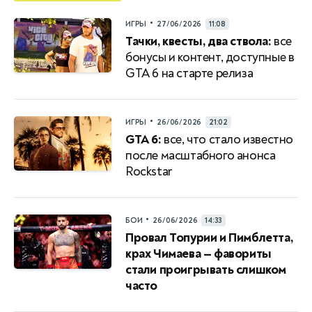
•
ИГРЫ
27/06/2026
11:08
Тачки, квесты, два ствола:
все
бонусы и контент, доступные в
GTA 6 на старте релиза
•
ИГРЫ
26/06/2026
21:02
GTA 6:
все, что стало известно
после масштабного анонса
Rockstar
•
БОИ
26/06/2026
14:33
Провал Топурии и Пимблетта,
крах Чимаева — фавориты
стали проигрывать слишком
часто