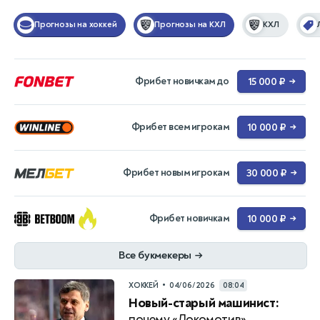
Прогнозы на хоккей
Прогнозы на КХЛ
КХЛ
Фрибет новичкам до
15 000 ₽
→
Фрибет всем игрокам
10 000 ₽
→
Фрибет новым игрокам
30 000 ₽
→
Фрибет новичкам
10 000 ₽
→
Все букмекеры
→
•
ХОККЕЙ
04/06/2026
08:04
Новый-старый машинист:
почему «Локомотив»