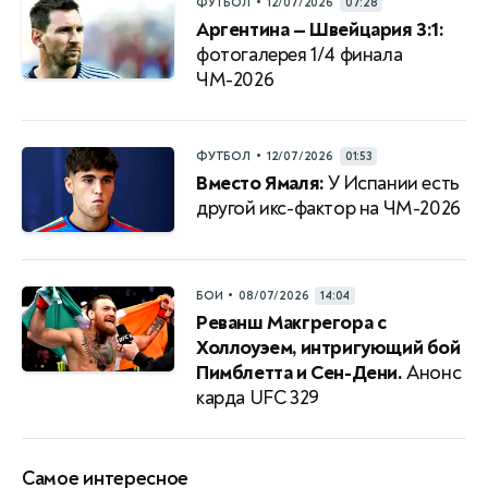
•
ФУТБОЛ
12/07/2026
07:28
Аргентина — Швейцария 3:1:
фотогалерея 1/4 финала
ЧМ-2026
•
ФУТБОЛ
12/07/2026
01:53
Вместо Ямаля:
У Испании есть
другой икс-фактор на ЧМ-2026
•
БОИ
08/07/2026
14:04
Реванш Макгрегора с
Холлоуэем, интригующий бой
Пимблетта и Сен-Дени.
Анонс
карда UFC 329
Самое интересное