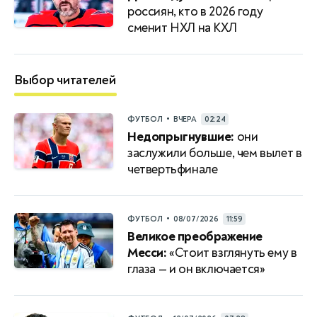
россиян, кто в 2026 году
сменит НХЛ на КХЛ
Выбор читателей
•
ФУТБОЛ
ВЧЕРА
02:24
Недопрыгнувшие:
они
заслужили больше, чем вылет в
четвертьфинале
•
ФУТБОЛ
08/07/2026
11:59
Великое преображение
Месси:
«Стоит взглянуть ему в
глаза — и он включается»