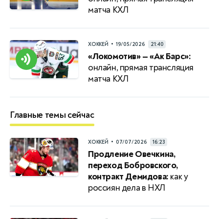
матча КХЛ
•
ХОККЕЙ
19/05/2026
21:40
«Локомотив» — «Ак Барс»:
онлайн, прямая трансляция
матча КХЛ
Главные темы сейчас
•
ХОККЕЙ
07/07/2026
16:23
Продление Овечкина,
переход Бобровского,
контракт Демидова:
как у
россиян дела в НХЛ