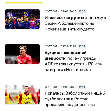
•
ФУТБОЛ
06/05/2026
13:30
Итальянская рулетка:
почему в
Серии A больше никто не
может защитить скудетто
•
ФУТБОЛ
05/05/2026
10:37
Аукцион невиданной
щедрости:
почему гранды
АПЛ готовы спустить 120 млн
на игрока «Ноттингема»
•
ФУТБОЛ
04/05/2026
15:53
Попались:
Заболотный и ещё 6
футболистов в России,
проваливших допинг-тест