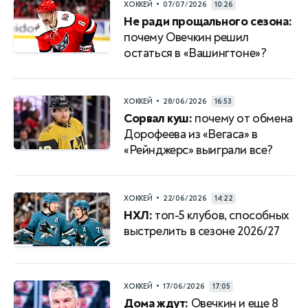
•
ХОККЕЙ
07/07/2026
10:26
Не ради прощального сезона:
почему Овечкин решил
остаться в «Вашингтоне»?
•
ХОККЕЙ
28/06/2026
16:53
Сорвал куш:
почему от обмена
Дорофеева из «Вегаса» в
«Рейнджерс» выиграли все?
•
ХОККЕЙ
22/06/2026
14:22
НХЛ:
топ-5 клубов, способных
выстрелить в сезоне 2026/27
•
ХОККЕЙ
17/06/2026
17:05
Дома ждут:
Овечкин и еще 8