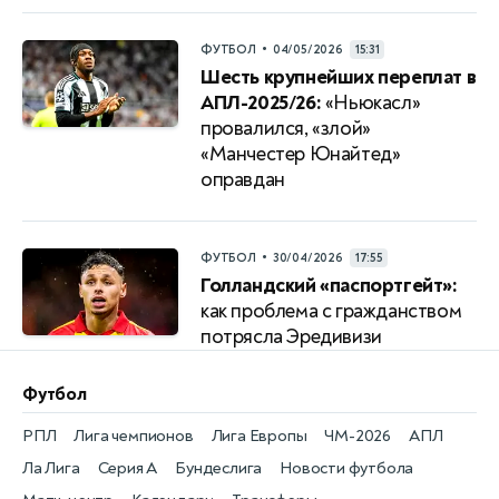
•
ФУТБОЛ
04/05/2026
15:31
Шесть крупнейших переплат в
АПЛ-2025/26:
«Ньюкасл»
провалился, «злой»
«Манчестер Юнайтед»
оправдан
•
ФУТБОЛ
30/04/2026
17:55
Голландский «паспортгейт»:
как проблема с гражданством
потрясла Эредивизи
Футбол
РПЛ
Лига чемпионов
Лига Европы
ЧМ-2026
АПЛ
Ла Лига
Серия А
Бундеслига
Новости футбола