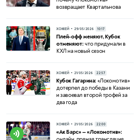
возвращает Квартальнова
•
ХОККЕЙ
29/05/2026
10:17
Плей-офф меняют, Кубок
отменяют:
что придумали в
КХЛ на новый сезон
•
ХОККЕЙ
21/05/2026
22:57
Кубок Гагарина:
«Локомотив»
дотерпел до победы в Казани
и завоевал второй трофей за
два года
•
ХОККЕЙ
21/05/2026
22:00
«Ак Барс» — «Локомотив»:
онлайн, прямая трансляция