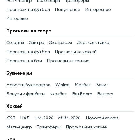
Матч-центр
Календари
Трансферы
Прогнозы на футбол
Популярное
Интересное
Интервью
Прогнозы на спорт
Сегодня
Завтра
Экспрессы
Дерзкая ставка
Прогнозы на футбол
Прогнозы на хоккей
Прогнозы на бои
Прогнозы на теннис
Букмекеры
Новости букмекеров
Winline
Мелбет
Зенит
Бонусы и фрибеты
Фонбет
BetBoom
Bettery
Хоккей
КХЛ
НХЛ
ЧМ-2026
МЧМ-2026
Новости хоккея
Матч-центр
Трансферы
Прогнозы на хоккей
Бои