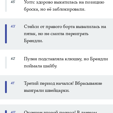
Уоттс здорово выкатилась на позицию
45'
броска, но её заблокировали.
Стейси от правого борта вывалилась на
43'
пятак, но не смогла переиграть
Брендли.
Пулен подставляла клюшку, но Брендли
42'
поймала шайбу.
Третий период начался! Вбрасывание
41'
выиграли швейцарки.
Окончен второй период! В данном
40'