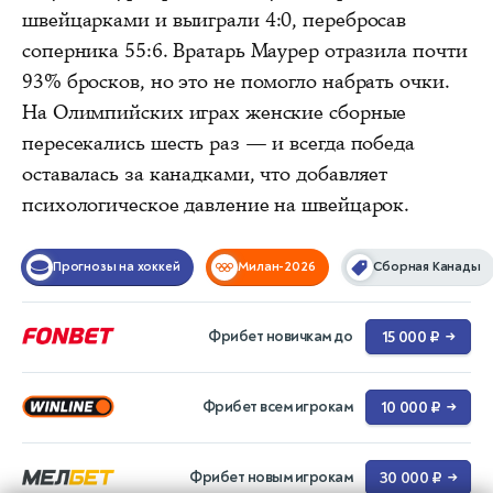
швейцарками и выиграли 4:0, перебросав
соперника 55:6. Вратарь Маурер отразила почти
93% бросков, но это не помогло набрать очки.
На Олимпийских играх женские сборные
пересекались шесть раз — и всегда победа
оставалась за канадками, что добавляет
психологическое давление на швейцарок.
Прогнозы на хоккей
Милан-2026
Сборная Канады
Фрибет новичкам до
15 000 ₽
→
Фрибет всем игрокам
10 000 ₽
→
Фрибет новым игрокам
30 000 ₽
→