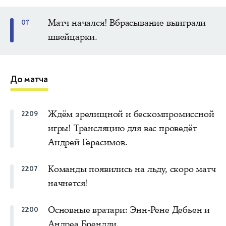
Матч начался! Вбрасывание выиграли
01'
швейцарки.
До матча
Ждём зрелищной и бескомпромиссной
22:09
игры! Трансляцию для вас проведёт
Андрей Герасимов.
Команды появились на льду, скоро матч
22:07
начнется!
Основные вратари: Энн-Рене Дебьен и
22:00
Андреа Брендли.