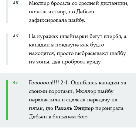
Мюллер бросала со средней дистанции,
48'
попала в створ, но Дебьен
зафиксировала шайбу.
На куражах швейцарки бегут вперёд, а
46'
канадки в нокдауне как будто
находятся, просто выбрасывают шайбу
из зоны, два проброса кряду.
Гоооооол!!!! 2:1. Ошиблись канадки за
45'
своими воротами, Мюллер шайбу
перехватила и сделала передачу на
пятак, где
Рахель Энцлер
переиграла
Дебьен в ближнем бою.