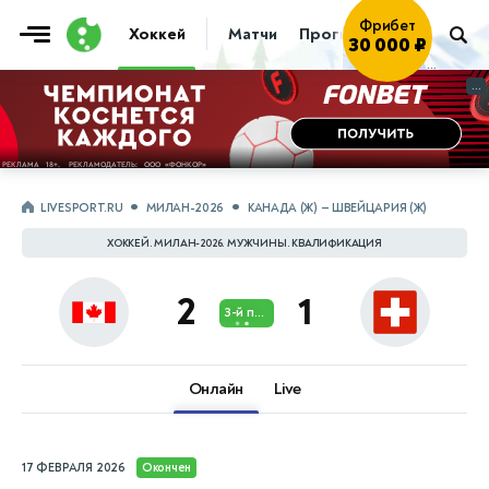
30 000 ₽
Играть
→
Хоккей
Матчи
Прогнозы
Трансфер
...
...
LIVESPORT.RU
МИЛАН-2026
КАНАДА (Ж) — ШВЕЙЦАРИЯ (Ж)
ХОККЕЙ. МИЛАН-2026. МУЖЧИНЫ. КВАЛИФИКАЦИЯ
2
1
3-й пер.
Онлайн
Live
17 ФЕВРАЛЯ 2026
Окончен