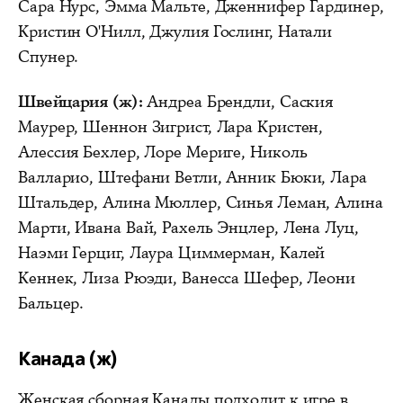
Сара Нурс, Эмма Мальте, Дженнифер Гардинер,
Кристин О'Нилл, Джулия Гослинг, Натали
Спунер.
Швейцария (ж):
Андреа Брендли, Саския
Маурер, Шеннон Зигрист, Лара Кристен,
Алессия Бехлер, Лоре Мериге, Николь
Валларио, Штефани Ветли, Анник Бюки, Лара
Штальдер, Алина Мюллер, Синья Леман, Алина
Марти, Ивана Вай, Рахель Энцлер, Лена Луц,
Наэми Герциг, Лаура Циммерман, Калей
Кеннек, Лиза Рюэди, Ванесса Шефер, Леони
Бальцер.
Канада (ж)
Женская сборная Канады подходит к игре в