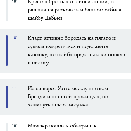
Кристен бросила от синей линии, но
18'
решила не рисковать и блином отбила
шайбу Дебьен.
Кларк активно боролась на пятаке и
18'
сумела выкрутиться и подставить
клюшку, но шайба предательски попала
в штангу.
Из-за ворот Уоттс между щитком
17'
Бренди и штангой прокинула, но
замкнуть никто не сумел.
Мюллер пошла в обыгрыш в
16'