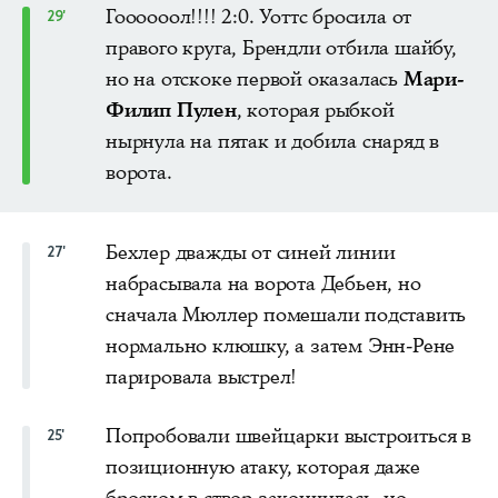
Гоооооол!!!! 2:0. Уоттс бросила от
29'
правого круга, Брендли отбила шайбу,
но на отскоке первой оказалась
Мари-
Филип Пулен
, которая рыбкой
нырнула на пятак и добила снаряд в
ворота.
Бехлер дважды от синей линии
27'
набрасывала на ворота Дебьен, но
сначала Мюллер помешали подставить
нормально клюшку, а затем Энн-Рене
парировала выстрел!
Попробовали швейцарки выстроиться в
25'
позиционную атаку, которая даже
броском в створ закончилась, но