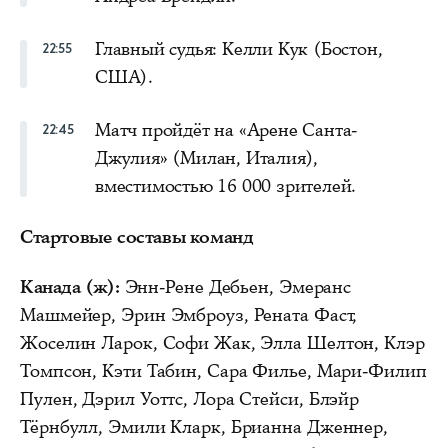
Главный судья: Келли Кук (Бостон,
22:55
США).
Матч пройдёт на «Арене Санта-
22:45
Джулия» (Милан, Италия),
вместимостью 16 000 зрителей.
Стартовые составы команд
Канада (ж):
Энн-Рене Дебьен, Эмеранс
Машмейер, Эрин Эмброуз, Рената Фаст,
Жоселин Ларок, Софи Жак, Элла Шелтон, Клэр
Томпсон, Кэти Табин, Сара Филье, Мари-Филип
Пулен, Дэрил Уоттс, Лора Стейси, Блэйр
Тёрнбулл, Эмили Кларк, Брианна Дженнер,