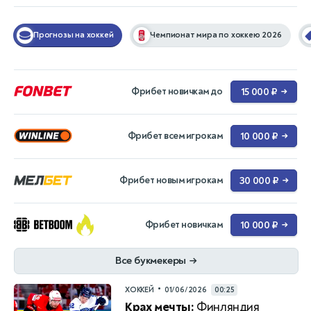
Прогнозы на хоккей
Чемпионат мира по хоккею 2026
Фрибет новичкам до
15 000 ₽
→
Фрибет всем игрокам
10 000 ₽
→
Фрибет новым игрокам
30 000 ₽
→
Фрибет новичкам
10 000 ₽
→
Все букмекеры
→
•
ХОККЕЙ
01/06/2026
00:25
Крах мечты:
Финляндия