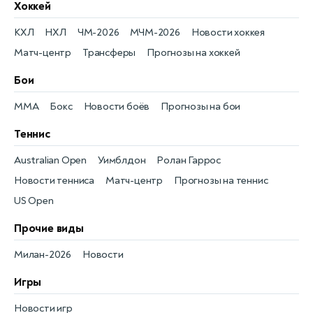
Хоккей
КХЛ
НХЛ
ЧМ-2026
МЧМ-2026
Новости хоккея
Матч-центр
Трансферы
Прогнозы на хоккей
Бои
MMA
Бокс
Новости боёв
Прогнозы на бои
Теннис
Australian Open
Уимблдон
Ролан Гаррос
Новости тенниса
Матч-центр
Прогнозы на теннис
US Open
Прочие виды
Милан-2026
Новости
Игры
Новости игр