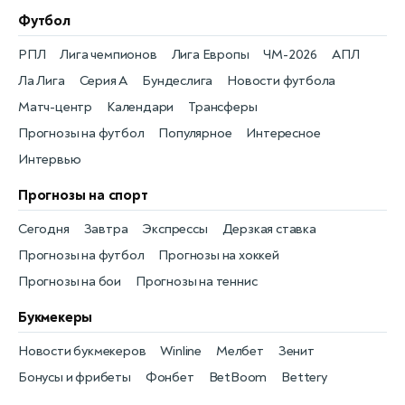
Футбол
РПЛ
Лига чемпионов
Лига Европы
ЧМ-2026
АПЛ
Ла Лига
Серия А
Бундеслига
Новости футбола
Матч-центр
Календари
Трансферы
Прогнозы на футбол
Популярное
Интересное
Интервью
Прогнозы на спорт
Сегодня
Завтра
Экспрессы
Дерзкая ставка
Прогнозы на футбол
Прогнозы на хоккей
Прогнозы на бои
Прогнозы на теннис
Букмекеры
Новости букмекеров
Winline
Мелбет
Зенит
Бонусы и фрибеты
Фонбет
BetBoom
Bettery