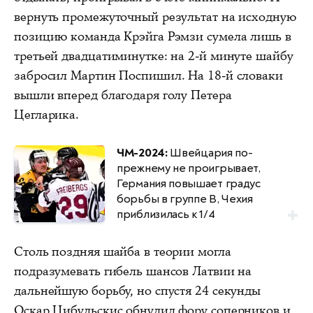
вернуть промежуточный результат на исходную
позицию команда Крэйга Рэмзи сумела лишь в
третьей двадцатиминутке: на 2-й минуте шайбу
забросил Мартин Поспишил. На 18-й словаки
вышли вперед благодаря голу Петера
Цегларика.
ЧМ-2024:
Швейцария по-
прежнему не проигрывает,
Германия повышает градус
борьбы в группе B, Чехия
приблизилась к 1/4
Столь поздняя шайба в теории могла
подразумевать гибель шансов Латвии на
дальнейшую борьбу, но спустя 24 секунды
Оскар Цибульскис обнулил фору соперников и