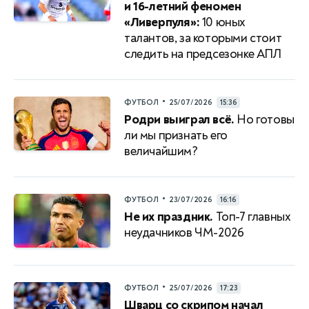
и 16-летний феномен
«Ливерпуля»:
10 юных
талантов, за которыми стоит
следить на предсезонке АПЛ
•
ФУТБОЛ
25/07/2026
15:36
Родри выиграл всё.
Но готовы
ли мы признать его
величайшим?
•
ФУТБОЛ
23/07/2026
16:16
Не их праздник.
Топ-7 главных
неудачников ЧМ-2026
•
ФУТБОЛ
25/07/2026
17:23
Шварц со скрипом начал