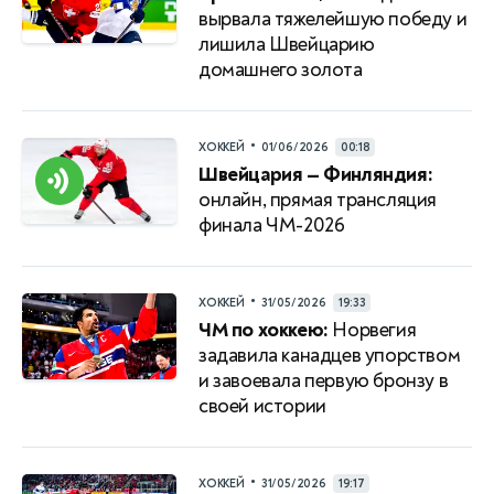
вырвала тяжелейшую победу и
лишила Швейцарию
домашнего золота
•
ХОККЕЙ
01/06/2026
00:18
Швейцария — Финляндия:
онлайн, прямая трансляция
финала ЧМ-2026
•
ХОККЕЙ
31/05/2026
19:33
ЧМ по хоккею:
Норвегия
задавила канадцев упорством
и завоевала первую бронзу в
своей истории
•
ХОККЕЙ
31/05/2026
19:17