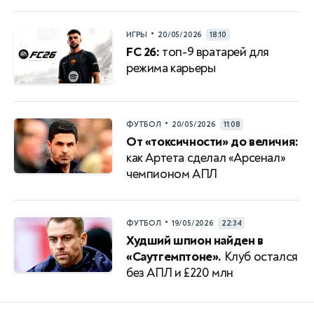
•
ИГРЫ
20/05/2026
18:10
FC 26:
топ-9 вратарей для
режима карьеры
•
ФУТБОЛ
20/05/2026
11:08
От «токсичности» до величия:
как Артета сделал «Арсенал»
чемпионом АПЛ
•
ФУТБОЛ
19/05/2026
22:34
Худший шпион найден в
«Саутгемптоне».
Клуб остался
без АПЛ и £220 млн