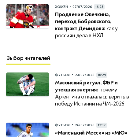
•
ХОККЕЙ
07/07/2026
16:23
Продление Овечкина,
переход Бобровского,
контракт Демидова:
как у
россиян дела в НХЛ
Выбор читателей
•
ФУТБОЛ
24/07/2026
10:29
Масонский ритуал, ФБР и
утекшая энергия:
почему
Аргентина отказалась верить в
победу Испании на ЧМ-2026
•
ФУТБОЛ
26/07/2026
12:37
«Маленький Месси» из «МЮ»