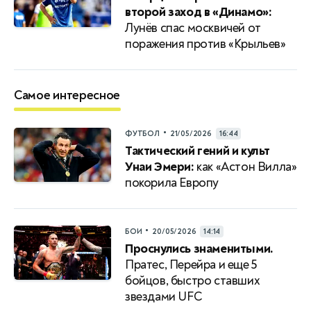
второй заход в «Динамо»:
Лунёв спас москвичей от
поражения против «Крыльев»
Самое интересное
•
ФУТБОЛ
21/05/2026
16:44
Тактический гений и культ
Унаи Эмери:
как «Астон Вилла»
покорила Европу
•
БОИ
20/05/2026
14:14
Проснулись знаменитыми.
Пратес, Перейра и еще 5
бойцов, быстро ставших
звездами UFС