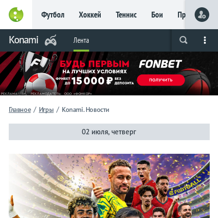
Футбол
Хоккей
Теннис
Бои
Прочие
Konami
Лента
Live
Вся лента
Прогнозы
Букмекеры
/
/
Главное
Игры
Konami. Новости
02 июля, четверг