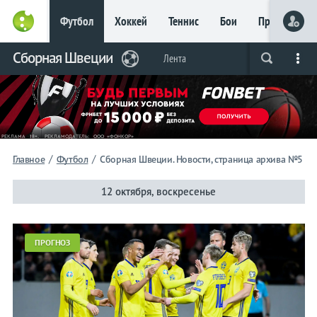
Футбол
Хоккей
Теннис
Бои
Прочие
Главное
Сборная Швеции
Фрибет
Лента
Live
Вся лента
Прогнозы
Букмекеры
до 15
000 ₽
Новым
игрокам, без
условий
Футбол
/
/
Главное
Футбол
Сборная Швеции. Новости, страница архива №5
Сборная
12 октября, воскресенье
Швеции
ПРОГНОЗ
Лента