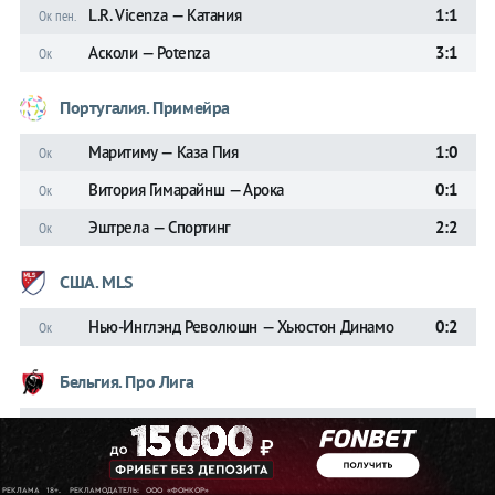
L.R. Vicenza — Катания
1:1
Ок пен.
Асколи — Potenza
3:1
Ок
Португалия. Примейра
Маритиму — Каза Пия
1:0
Ок
Витория Гимарайнш — Арока
0:1
Ок
Эштрела — Спортинг
2:2
Ок
США. MLS
Нью-Инглэнд Революшн — Хьюстон Динамо
0:2
Ок
Бельгия. Про Лига
Стандард — Серкль Брюгге
2:2
Ок
+ ещё 2 матча