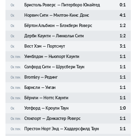
Бристоль Роверс — Питерборо Юнайтед
0:1
Ок
Норвич Сити — Милтон-Кинс Донс
4:1
Ок
Бёртон Альбион — Блэкберн Роверс
1:2
Ок
Дерби Каунти — Линкольн Сити
1:2
Ок
Вест Хэм — Портсмут
3:1
Ок
Уимблдон — Ньюпорт Каунти
1:1
Ок пен.
Солфорд Сити — Шрусбери Таун
1:1
Ок пен.
Bromley — Рединг
1:1
Ок пен.
Барнсли — Уиган
1:1
Ок пен.
Бёрнли — Ноттс Каунти
1:1
Ок пен.
Уотфорд — Кроули Таун
1:0
Ок
Стокпорт — Донкастер Роверс
1:1
Ок пен.
Престон Норт Энд — Хаддерсфилд Таун
1:1
Ок пен.