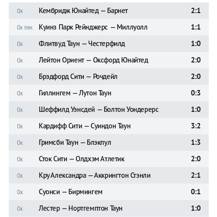
Кембридж Юнайтед — Барнет
2:1
Ок
Куинз Парк Рейнджерс — Миллуолл
1:1
Ок пен.
Флитвуд Таун — Честерфилд
1:0
Ок
Лейтон Ориент — Оксфорд Юнайтед
2:0
Ок
Брэдфорд Сити — Рочдейл
2:0
Ок
Гиллингем — Лутон Таун
0:3
Ок
Шеффилд Уэнсдей — Болтон Уондерерс
1:0
Ок
Кардифф Сити — Суиндон Таун
3:2
Ок
Гримсби Таун — Блэкпул
1:3
Ок
Сток Сити — Олдхэм Атлетик
2:0
Ок
Кру Александра — Аккрингтон Стэнли
2:1
Ок
Суонси — Бирмингем
0:1
Ок
Лестер — Нортгемптон Таун
1:0
Ок