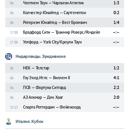
Челтнем Таун — Чарльтон Атлетик
1:3
Ок
Колчестер Юнайтед — Саутгемптон
0:2
Ок
Ротерхэм Юнайтед — Вест Бромвич
1:4
Ок
Брэдфорд Сити — Транмир Роверс/Рочдейл
–:–
17:00
Уотфорд — York City/Кроули Таун
–:–
17:00
Нидерланды. Эредивизия
НЕК — Телстар
1:2
Ок
Гоу Эхед Иглс — Виллем II
4:1
Ок
ПСВ — Фортуна Ситтард
2:2
Ок
АЗ Алкмар — Ден Хааг
2:0
Ок
Спарта Роттердам — Фейеноорд
–:–
13:15
Италия. Кубок