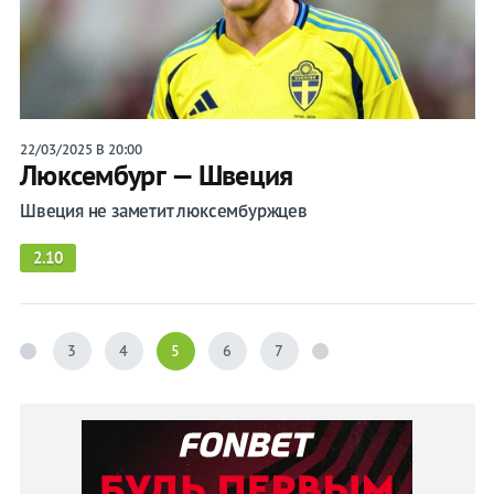
22/03/2025 В 20:00
Люксембург — Швеция
Швеция не заметит люксембуржцев
2.10
3
4
5
6
7