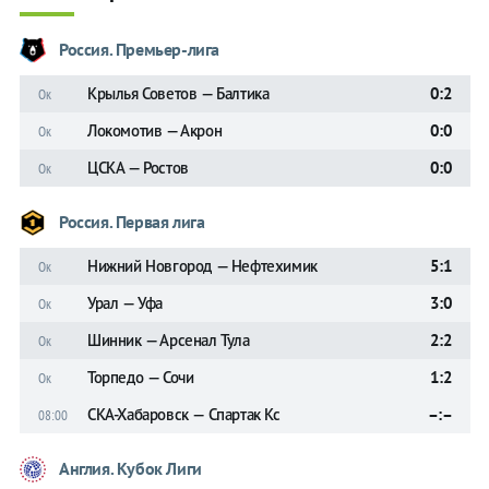
Россия. Премьер-лига
Крылья Советов — Балтика
0:2
Ок
Локомотив — Акрон
0:0
Ок
ЦСКА — Ростов
0:0
Ок
Россия. Первая лига
Нижний Новгород — Нефтехимик
5:1
Ок
Урал — Уфа
3:0
Ок
Шинник — Арсенал Тула
2:2
Ок
Торпедо — Сочи
1:2
Ок
СКА-Хабаровск — Спартак Кс
–:–
08:00
Англия. Кубок Лиги