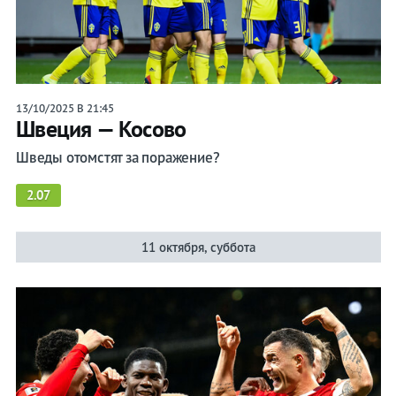
Прогнозы
на спорт
13/10/2025 В 21:45
Швеция — Косово
Букмекеры
Шведы отомстят за поражение?
Хоккей
2.07
Теннис
11 октября, суббота
Бои
Прочие
Игры