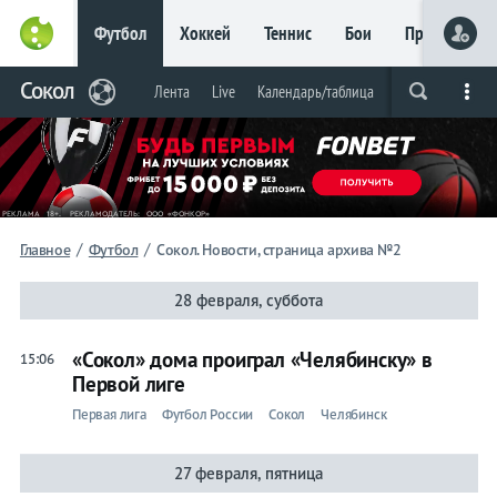
Футбол
Хоккей
Теннис
Бои
Прочие
Главное
Сокол
Фрибет
Лента
Live
Календарь/таблица
Live
Вся лента
Прогнозы
Букмекеры
до 15
000 ₽
Новым
игрокам, без
условий
Футбол
/
/
Главное
Футбол
Сокол. Новости, страница архива №2
Сокол
28 февраля, суббота
Лента
«Сокол» дома проиграл «Челябинску» в
15:06
Первой лиге
Live
Первая лига
Футбол России
Сокол
Челябинск
Календарь/
27 февраля, пятница