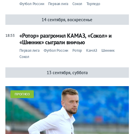
Футбол России
Первая лига
Сокол
Торпедо
14 сентября, воскресенье
«Ротор» разгромил КАМАЗ, «Сокол» и
18:53
«Шинник» сыграли вничью
Первая лига
Футбол России
Ротор
КамАЗ
Шинник
Сокол
13 сентября, суббота
ПРОГНОЗ