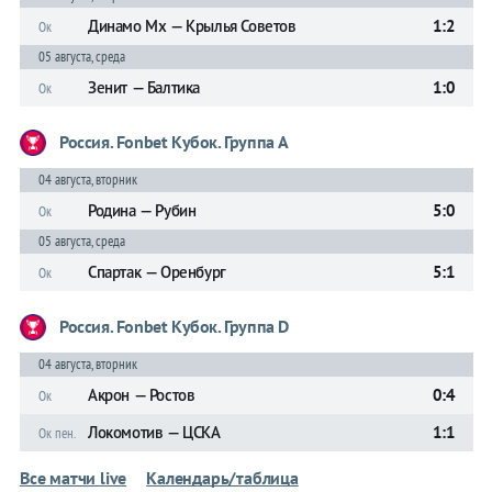
Динамо Мх — Крылья Советов
1:2
Ок
05 августа, среда
Зенит — Балтика
1:0
Ок
Россия. Fonbet Кубок. Группа A
04 августа, вторник
Родина — Рубин
5:0
Ок
05 августа, среда
Спартак — Оренбург
5:1
Ок
Россия. Fonbet Кубок. Группа D
04 августа, вторник
Акрон — Ростов
0:4
Ок
Локомотив — ЦСКА
1:1
Ок пен.
Все матчи live
Календарь/таблица