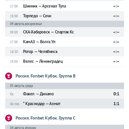
Шинник — Арсенал Тула
–:–
17:00
Торпедо — Сочи
–:–
18:00
09 августа, воскресенье
СКА-Хабаровск — Спартак Кс
–:–
08:00
КамАЗ — Волга Ул
–:–
17:00
Ротор — Челябинск
–:–
18:30
Велес — Ленинградец
–:–
19:00
Россия. Fonbet Кубок. Группа B
05 августа, среда
Факел — Динамо
0:1
Ок
* Краснодар — Ахмат
1:1
Ок пен.
Россия. Fonbet Кубок. Группа C
04 августа, вторник