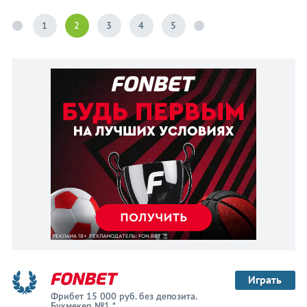
1
2
3
4
5
Играть
Фрибет 15 000 руб. без депозита.
Букмекер №1 *