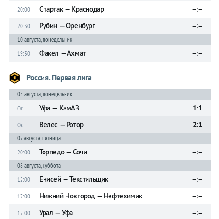
Спартак — Краснодар
–:–
20:00
Рубин — Оренбург
–:–
20:30
10 августа, понедельник
Факел — Ахмат
–:–
19:30
Россия. Первая лига
03 августа, понедельник
Уфа — КамАЗ
1:1
Ок
Велес — Ротор
2:1
Ок
07 августа, пятница
Торпедо — Сочи
–:–
20:00
08 августа, суббота
Енисей — Текстильщик
–:–
12:00
Нижний Новгород — Нефтехимик
–:–
17:00
Урал — Уфа
–:–
17:00