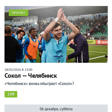
таблица
ПРОГНОЗ
Прогнозы
на спорт
Букмекеры
28/02/2026 В 13:00
Сокол — Челябинск
Хоккей
«Челябинск» вновь обыграет «Сокол»?
Теннис
2.09
Бои
06 декабря, суббота
Прочие