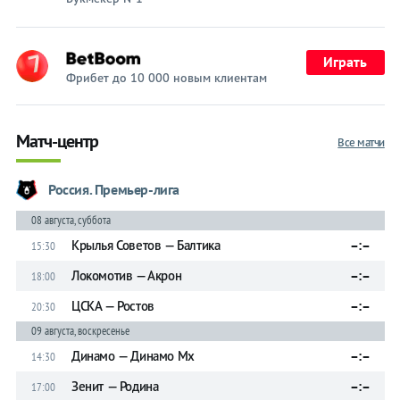
Играть
Фрибет до 10 000 новым клиентам
Матч-центр
Все матчи
Россия. Премьер-лига
08 августа, суббота
Крылья Советов — Балтика
–:–
15:30
Локомотив — Акрон
–:–
18:00
ЦСКА — Ростов
–:–
20:30
09 августа, воскресенье
Динамо — Динамо Мх
–:–
14:30
Зенит — Родина
–:–
17:00