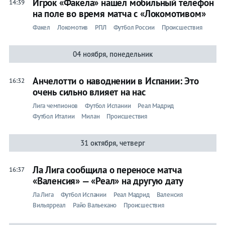
Игрок «Факела» нашел мобильный телефон
14:39
на поле во время матча с «Локомотивом»
Факел
Локомотив
РПЛ
Футбол России
Происшествия
04 ноября, понедельник
Анчелотти о наводнении в Испании: Это
16:32
очень сильно влияет на нас
Лига чемпионов
Футбол Испании
Реал Мадрид
Футбол Италии
Милан
Происшествия
31 октября, четверг
Ла Лига сообщила о переносе матча
16:37
«Валенсия» — «Реал» на другую дату
Ла Лига
Футбол Испании
Реал Мадрид
Валенсия
Вильярреал
Райо Вальекано
Происшествия