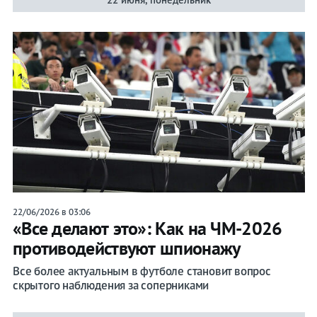
Прогнозы
на спорт
Букмекеры
Хоккей
Теннис
Бои
Прочие
22/06/2026 в 03:06
«Все делают это»: Как на ЧМ-2026
Игры
противодействуют шпионажу
Все более актуальным в футболе становит вопрос
скрытого наблюдения за соперниками