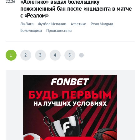
«Атлетико» выдал болельщику
22:26
пожизненный бан после инцидента в матче
с «Реалом»
Ла Лига
Футбол Испании
Атлетико
Реал Мадрид
Болельщики
Происшествия
1
2
3
4
5