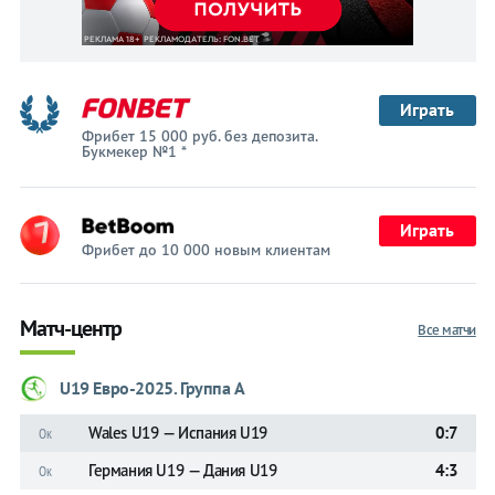
Играть
Фрибет 15 000 руб. без депозита.
Букмекер №1 *
Играть
Фрибет до 10 000 новым клиентам
Матч-центр
Все матчи
U19 Евро-2025. Группа A
Wales U19 — Испания U19
0:7
Ок
Германия U19 — Дания U19
4:3
Ок