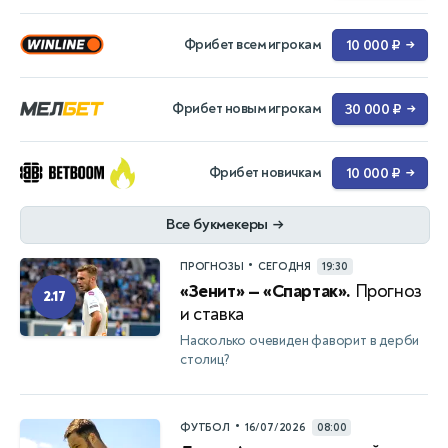
Фрибет всем игрокам
10 000 ₽
→
Фрибет новым игрокам
30 000 ₽
→
Фрибет новичкам
10 000 ₽
→
Все букмекеры
→
•
ПРОГНОЗЫ
СЕГОДНЯ
19:30
«Зенит» — «Спартак».
Прогноз
2.17
и ставка
Насколько очевиден фаворит в дерби
столиц?
•
ФУТБОЛ
16/07/2026
08:00