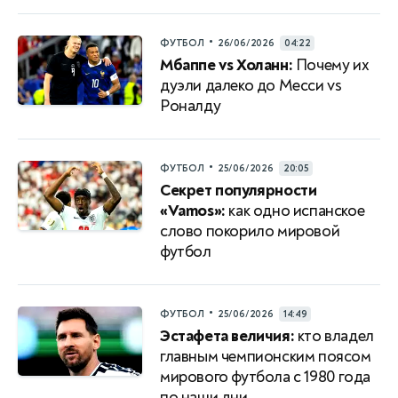
•
ФУТБОЛ
26/06/2026
04:22
Мбаппе vs Холанн:
Почему их
дуэли далеко до Месси vs
Роналду
•
ФУТБОЛ
25/06/2026
20:05
Секрет популярности
«Vamos»:
как одно испанское
слово покорило мировой
футбол
•
ФУТБОЛ
25/06/2026
14:49
Эстафета величия:
кто владел
главным чемпионским поясом
мирового футбола с 1980 года
по наши дни