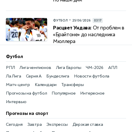
•
ФУТБОЛ
25/06/2026
03:17
Расцвет Ундава:
От проблем в
«Брайтоне» до наследника
Мюллера
Футбол
РПЛ
Лига чемпионов
Лига Европы
ЧМ-2026
АПЛ
Ла Лига
Серия А
Бундеслига
Новости футбола
Матч-центр
Календари
Трансферы
Прогнозы на футбол
Популярное
Интересное
Интервью
Прогнозы на спорт
Сегодня
Завтра
Экспрессы
Дерзкая ставка