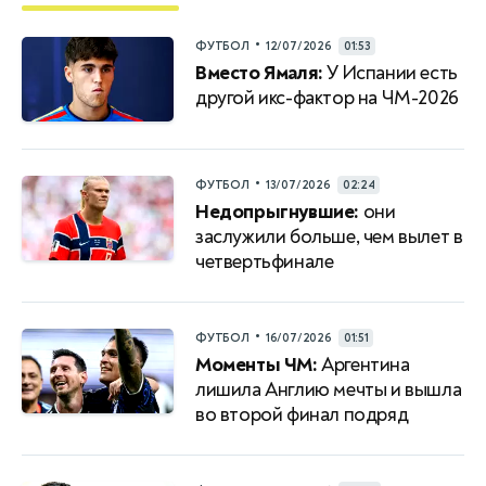
•
ФУТБОЛ
12/07/2026
01:53
Вместо Ямаля:
У Испании есть
другой икс-фактор на ЧМ-2026
•
ФУТБОЛ
13/07/2026
02:24
Недопрыгнувшие:
они
заслужили больше, чем вылет в
четвертьфинале
•
ФУТБОЛ
16/07/2026
01:51
Моменты ЧМ:
Аргентина
лишила Англию мечты и вышла
во второй финал подряд