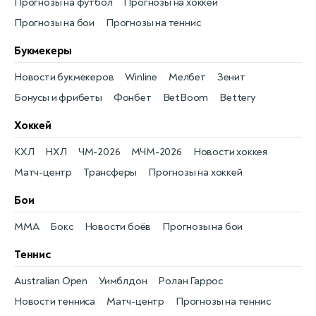
Прогнозы на футбол
Прогнозы на хоккей
Прогнозы на бои
Прогнозы на теннис
Букмекеры
Новости букмекеров
Winline
Мелбет
Зенит
Бонусы и фрибеты
Фонбет
BetBoom
Bettery
Хоккей
КХЛ
НХЛ
ЧМ-2026
МЧМ-2026
Новости хоккея
Матч-центр
Трансферы
Прогнозы на хоккей
Бои
MMA
Бокс
Новости боёв
Прогнозы на бои
Теннис
Australian Open
Уимблдон
Ролан Гаррос
Новости тенниса
Матч-центр
Прогнозы на теннис