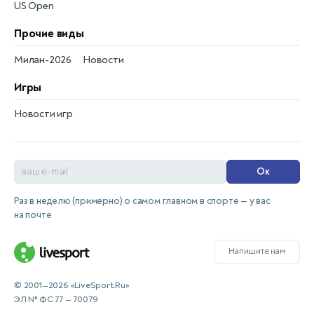
US Open
Прочие виды
Милан-2026
Новости
Игры
Новости игр
Ок
Раз в неделю (примерно) о самом главном в спорте — у вас
на почте
Напишите нам
© 2001—2026 «LiveSport.Ru»
ЭЛ № ФС 77 — 70079