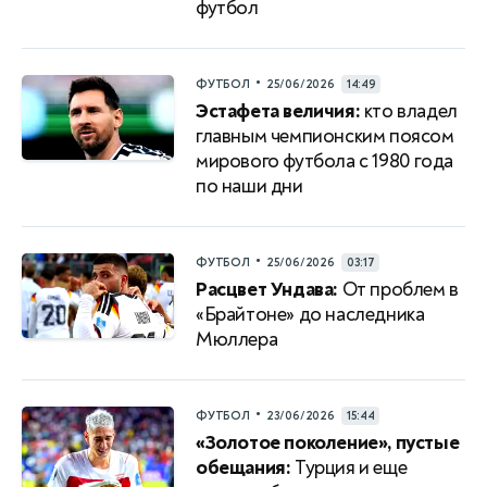
футбол
•
ФУТБОЛ
25/06/2026
14:49
Эстафета величия:
кто владел
главным чемпионским поясом
мирового футбола с 1980 года
по наши дни
•
ФУТБОЛ
25/06/2026
03:17
Расцвет Ундава:
От проблем в
«Брайтоне» до наследника
Мюллера
•
ФУТБОЛ
23/06/2026
15:44
«Золотое поколение», пустые
обещания:
Турция и еще