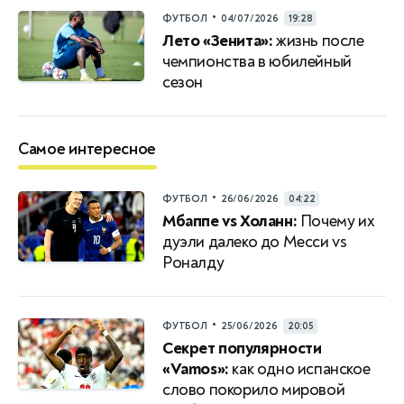
•
ФУТБОЛ
04/07/2026
19:28
Лето «Зенита»:
жизнь после
чемпионства в юбилейный
сезон
Самое интересное
•
ФУТБОЛ
26/06/2026
04:22
Мбаппе vs Холанн:
Почему их
дуэли далеко до Месси vs
Роналду
•
ФУТБОЛ
25/06/2026
20:05
Секрет популярности
«Vamos»:
как одно испанское
слово покорило мировой