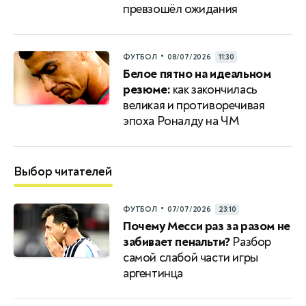
превзошёл ожидания
•
ФУТБОЛ
08/07/2026
11:30
Белое пятно на идеальном
резюме:
как закончилась
великая и противоречивая
эпоха Роналду на ЧМ
Выбор читателей
•
ФУТБОЛ
07/07/2026
23:10
Почему Месси раз за разом не
забивает пенальти?
Разбор
самой слабой части игры
аргентинца