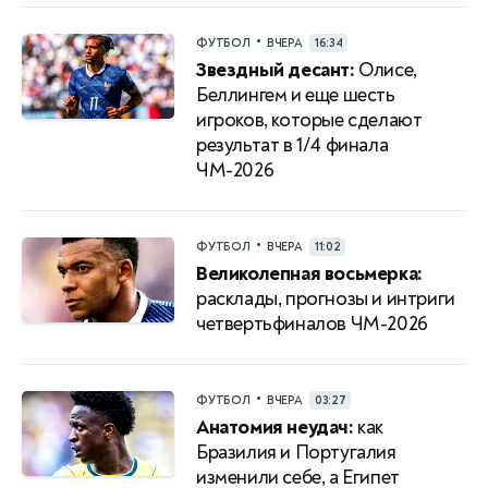
•
ФУТБОЛ
ВЧЕРА
16:34
Звездный десант:
Олисе,
Беллингем и еще шесть
игроков, которые сделают
результат в 1/4 финала
ЧМ-2026
•
ФУТБОЛ
ВЧЕРА
11:02
Великолепная восьмерка:
расклады, прогнозы и интриги
четвертьфиналов ЧМ-2026
•
ФУТБОЛ
ВЧЕРА
03:27
Анатомия неудач:
как
Бразилия и Португалия
изменили себе, а Египет