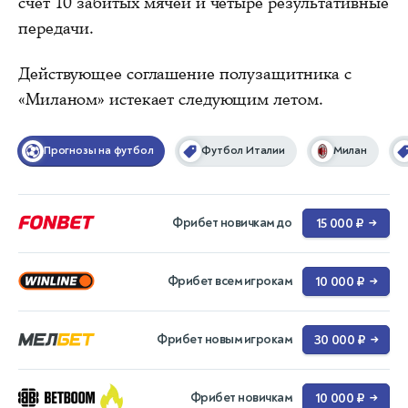
счёт 10 забитых мячей и четыре результативные
передачи.
Действующее соглашение полузащитника с
«Миланом» истекает следующим летом.
Прогнозы на футбол
Футбол Италии
Милан
Фрибет новичкам до
15 000 ₽
→
Фрибет всем игрокам
10 000 ₽
→
Фрибет новым игрокам
30 000 ₽
→
Фрибет новичкам
10 000 ₽
→