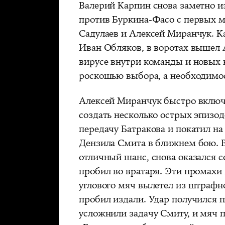
Валерий Карпин снова заметно и
против Буркина-Фасо с первых ми
Садулаев и Алексей Миранчук. Ка
Иван Обляков, в воротах вышел
вирусе внутри команды и новых 
роскошью выбора, а необходимос
Алексей Миранчук быстро включи
создать несколько острых эпизод
передачу Батракова и покатил на
Дензила Смита в ближнем бою. В
отличный шанс, снова оказался с
пробил во вратаря. Эти промахи 
углового мяч вылетел из штрафно
пробил издали. Удар получился 
усложнили задачу Смиту, и мяч п