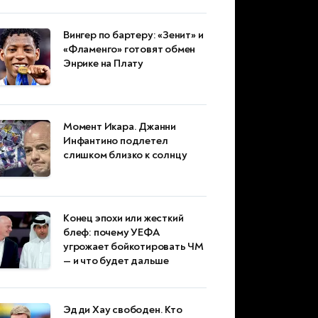
Вингер по бартеру: «Зенит» и
«Фламенго» готовят обмен
Энрике на Плату
Момент Икара. Джанни
Инфантино подлетел
слишком близко к солнцу
Конец эпохи или жесткий
блеф: почему УЕФА
угрожает бойкотировать ЧМ
— и что будет дальше
Эдди Хау свободен. Кто