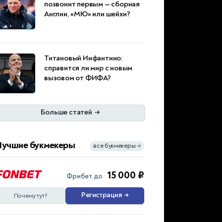
позвонит первым — сборная
Англии, «МЮ» или шейхи?
Титановый Инфантино:
справится ли мир с новым
вызовом от ФИФА?
Больше статей
→
Лучшие букмекеры
все букмекеры
→
15 000 ₽
Фрибет до
Регистрация
→
Почему тут?