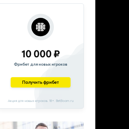
10 000 ₽
Фрибет для новых игроков
Получить фрибет
Акция для новых игроков. 18+. BetBoom.ru