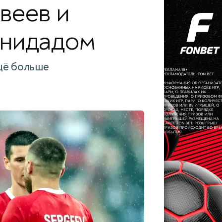
веев и
инидадом
ещё больше