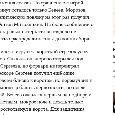
зменил состав. По сравнению с игрой
нут остались только Бевеев, Морозов,
питанскую повязку на этот раз получил
 Антон Митрюшкин. На фоне сообщений о
кадровых потерь это выглядело не
тью распределить силы до конца сбора.
Ф
лся в игру и за короткий отрезок успел
в
ов. Сначала он здорово открылся под
 Сергеева, но форвард не переиграл
А
скоре Сергеев получил ещё один
н
овсем близко к воротам, но перемудрил и
могли добавить нервозности, но после
й, Бевеев оказался первым на подборе и
плотным, мокрое поле и дождь только
роскользнул в ворота. Для защитника