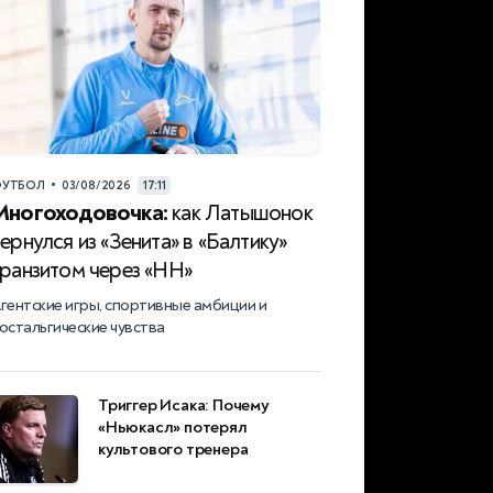
•
УТБОЛ
03/08/2026
17:11
Многоходовочка:
как Латышонок
ернулся из «Зенита» в «Балтику»
транзитом через «НН»
гентские игры, спортивные амбиции и
остальгические чувства
Триггер Исака: Почему
«Ньюкасл» потерял
культового тренера