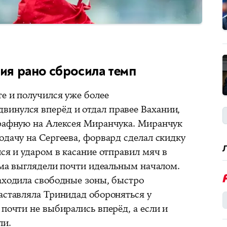
сия рано сбросила темп
е и получился уже более
инулся вперёд и отдал правее Вахании,
трафную на Алексея Миранчука. Миранчук
одачу на Сергеева, форвард сделал скидку
лся и ударом в касание отправил мяч в
айма выглядели почти идеальным началом.
находила свободные зоны, быстро
аставляла Тринидад обороняться у
 почти не выбирались вперёд, а если и
ли.