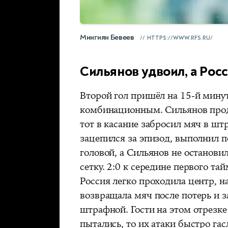
Мингиян Бевеев
HTTPS://WWW.RFS.RU/
Сильянов удвоил, а Рос
Второй гол пришёл на 15-й минут
комбинационным. Сильянов продв
тот в касание забросил мяч в ш
зацепился за эпизод, выполнил п
головой, а Сильянов не останови
сетку. 2:0 к середине первого т
Россия легко проходила центр, 
возвращала мяч после потерь и з
штрафной. Гости на этом отрезке
пытались, то их атаки быстро гас