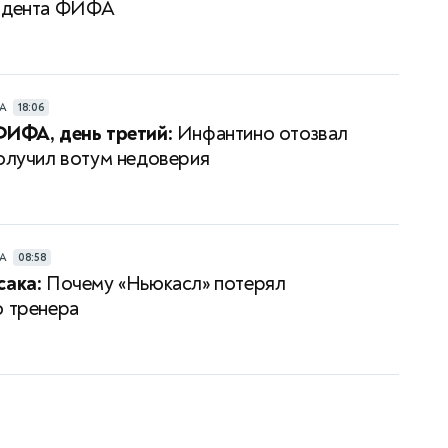
зидента ФИФА
РА
18:06
ФИФА, день третий:
Инфантино отозвал
получил вотум недоверия
РА
08:58
сака:
Почему «Ньюкасл» потерял
о тренера