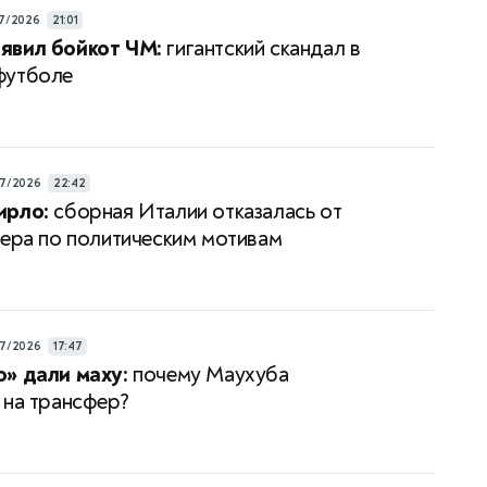
7/2026
21:01
явил бойкот ЧМ:
гигантский скандал в
футболе
7/2026
22:42
ирло:
сборная Италии отказалась от
нера по политическим мотивам
7/2026
17:47
» дали маху:
почему Маухуба
 на трансфер?