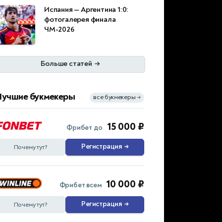
Испания — Аргентина 1:0:
фотогалерея финала
ЧМ-2026
Больше статей
→
Лучшие букмекеры
все букмекеры
→
15 000 ₽
Фрибет до
Регистрация
→
Почему тут?
10 000 ₽
Фрибет всем
Регистрация
→
Почему тут?