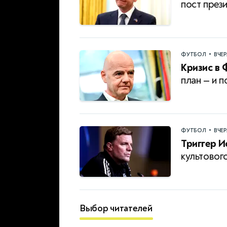
пост пре
•
ФУТБОЛ
ВЧЕ
Кризис в 
план — и 
•
ФУТБОЛ
ВЧЕ
Триггер И
культовог
Выбор читателей