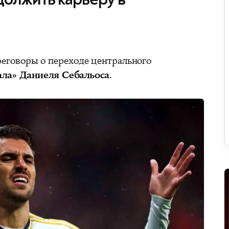
реговоры о переходе центрального
ала»
Даниеля Себальоса
.