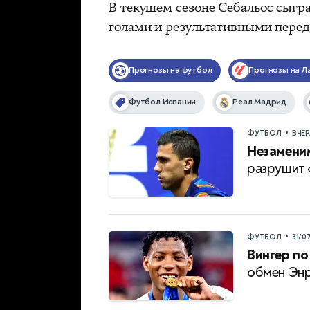
В текущем сезоне Себальос сыграл
голами и результативными пере
Прогнозы на футбол
Прогнозы на Ла
Футбол Испании
Реал Мадрид
•
ФУТБОЛ
ВЧЕ
Незамени
разрушит 
•
ФУТБОЛ
31/0
Вингер по
обмен Энр