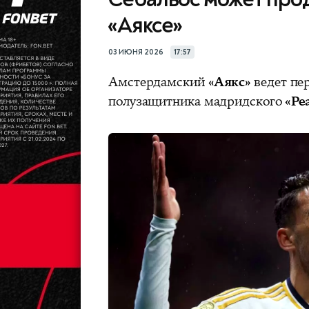
«Аяксе»
03 ИЮНЯ 2026
17:57
Амстердамский
«Аякс»
ведет пе
полузащитника мадридского
«Ре