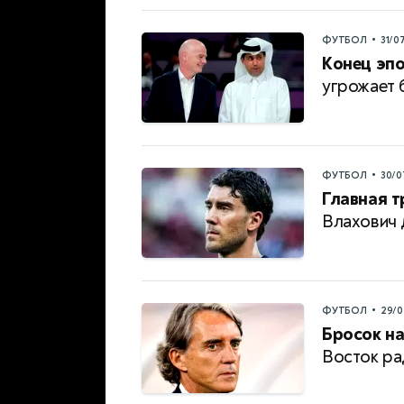
•
ФУТБОЛ
31/0
Конец эпо
угрожает 
•
ФУТБОЛ
30/0
Главная т
Влахович 
•
ФУТБОЛ
29/0
Бросок на
Восток ра