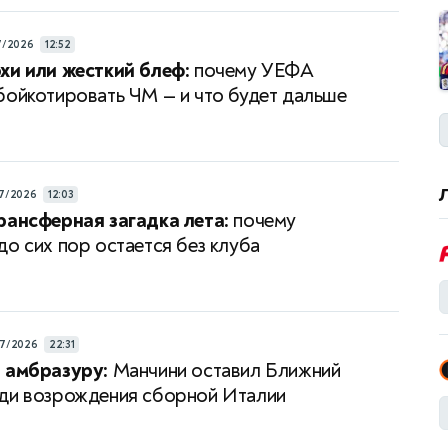
7/2026
12:52
хи или жесткий блеф:
почему УЕФА
бойкотировать ЧМ — и что будет дальше
7/2026
12:03
рансферная загадка лета:
почему
до сих пор остается без клуба
7/2026
22:31
 амбразуру:
Манчини оставил Ближний
ди возрождения сборной Италии