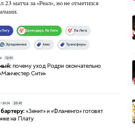
 23 матча за «Реал», но не отметился
дачами.
 Лигу
Календарь
Ла Лиги
Ла Лига
Эредивизия
Аякс
Трансферы
РА
12:01
мый:
почему уход Родри окончательно
«Манчестер Сити»
7/2026
20:41
 бартеру:
«Зенит» и «Фламенго» готовят
ике на Плату