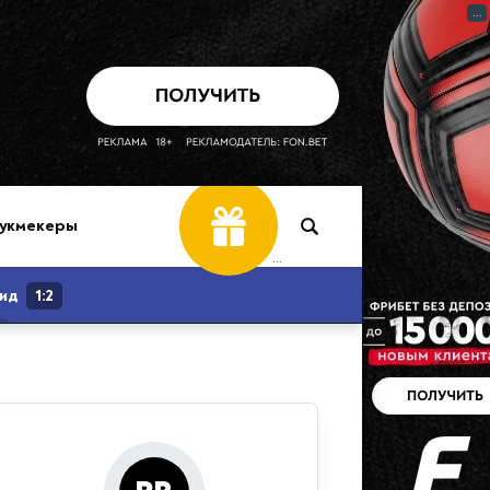
...
укмекеры
...