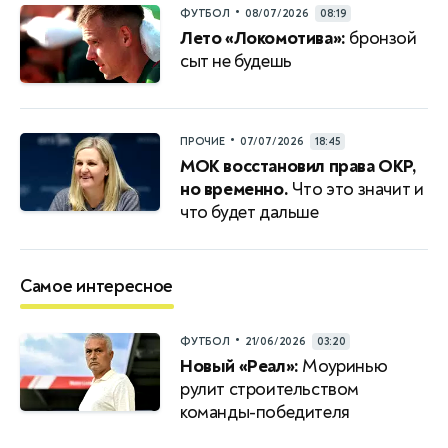
•
ФУТБОЛ
08/07/2026
08:19
Лето «Локомотива»:
бронзой
сыт не будешь
•
ПРОЧИЕ
07/07/2026
18:45
МОК восстановил права ОКР,
но временно.
Что это значит и
что будет дальше
Самое интересное
•
ФУТБОЛ
21/06/2026
03:20
Новый «Реал»:
Моуринью
рулит строительством
команды-победителя