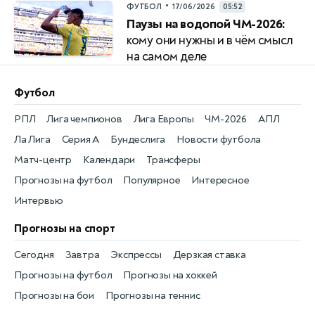
•
ФУТБОЛ
17/06/2026
05:52
Паузы на водопой ЧМ-2026:
кому они нужны и в чём смысл
на самом деле
Футбол
РПЛ
Лига чемпионов
Лига Европы
ЧМ-2026
АПЛ
Ла Лига
Серия А
Бундеслига
Новости футбола
Матч-центр
Календари
Трансферы
Прогнозы на футбол
Популярное
Интересное
Интервью
Прогнозы на спорт
Сегодня
Завтра
Экспрессы
Дерзкая ставка
Прогнозы на футбол
Прогнозы на хоккей
Прогнозы на бои
Прогнозы на теннис