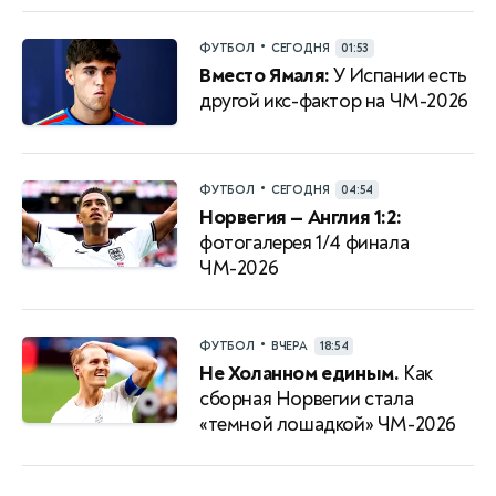
•
ФУТБОЛ
СЕГОДНЯ
01:53
Вместо Ямаля:
У Испании есть
другой икс-фактор на ЧМ-2026
•
ФУТБОЛ
СЕГОДНЯ
04:54
Норвегия — Англия 1:2:
фотогалерея 1/4 финала
ЧМ-2026
•
ФУТБОЛ
ВЧЕРА
18:54
Не Холанном единым.
Как
сборная Норвегии стала
«темной лошадкой» ЧМ-2026