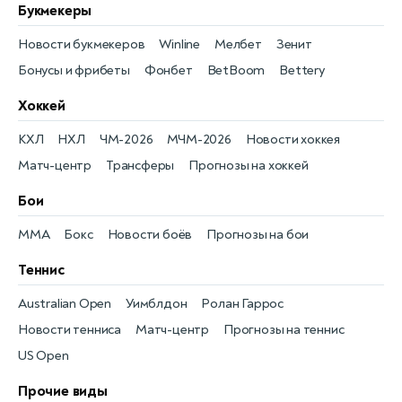
Букмекеры
Новости букмекеров
Winline
Мелбет
Зенит
Бонусы и фрибеты
Фонбет
BetBoom
Bettery
Хоккей
КХЛ
НХЛ
ЧМ-2026
МЧМ-2026
Новости хоккея
Матч-центр
Трансферы
Прогнозы на хоккей
Бои
MMA
Бокс
Новости боёв
Прогнозы на бои
Теннис
Australian Open
Уимблдон
Ролан Гаррос
Новости тенниса
Матч-центр
Прогнозы на теннис
US Open
Прочие виды