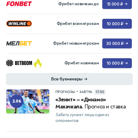
Фрибет новичкам до
15 000 ₽
→
Фрибет всем игрокам
10 000 ₽
→
Фрибет новым игрокам
30 000 ₽
→
Фрибет новичкам
10 000 ₽
→
Все букмекеры
→
•
ПРОГНОЗЫ
ЗАВТРА
17:00
«Зенит» — «Динамо»
2.06
Махачкала.
Прогноз и ставка
Забить сумеет лишь один из
оппонентов