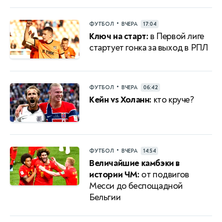
•
ФУТБОЛ
ВЧЕРА
17:04
Ключ на старт:
в Первой лиге
стартует гонка за выход в РПЛ
•
ФУТБОЛ
ВЧЕРА
06:42
Кейн vs Холанн:
кто круче?
•
ФУТБОЛ
ВЧЕРА
14:54
Величайшие камбэки в
истории ЧМ:
от подвигов
Месси до беспощадной
Бельгии