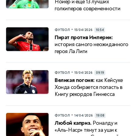
Нойер и еще 13 лучших
голкиперов современности
•
ФУТБОЛ
15/04/2026
10:54
Пират против Империи:
история самого неожиданного
героя Ла Лиги
•
ФУТБОЛ
15/04/2026
09:19
Великая погоня:
как Кейсуке
Хонда собирается попасть в
Книгу рекордов Гиннесса
•
ФУТБОЛ
14/04/2026
19:08
Любой каприз.
Роналду и
«Аль-Наср» тянут за уши к