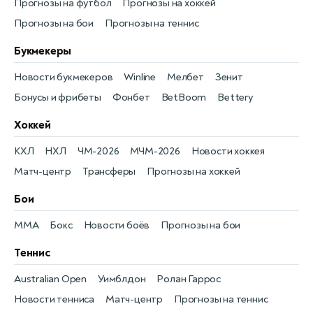
Прогнозы на футбол
Прогнозы на хоккей
Прогнозы на бои
Прогнозы на теннис
Букмекеры
Новости букмекеров
Winline
Мелбет
Зенит
Бонусы и фрибеты
Фонбет
BetBoom
Bettery
Хоккей
КХЛ
НХЛ
ЧМ-2026
МЧМ-2026
Новости хоккея
Матч-центр
Трансферы
Прогнозы на хоккей
Бои
MMA
Бокс
Новости боёв
Прогнозы на бои
Теннис
Australian Open
Уимблдон
Ролан Гаррос
Новости тенниса
Матч-центр
Прогнозы на теннис