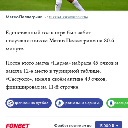
Матео Пеллегрино
GLOBALLOOKPRESS.COM
Единственный гол в игре был забит
полузащитником
Матео Пеллегрино
на 80-й
минуте.
После этого матча «Парма» набрала 45 очков и
заняла 12-е место в турнирной таблице.
«Сассуоло», имея в своём активе 49 очков,
финишировал на 11-й строчке.
Прогнозы на футбол
Прогнозы на Серию А
Календ
Фрибет новичкам до
15 000 ₽
→