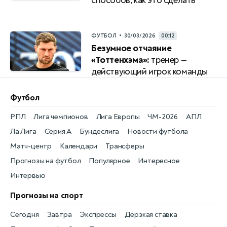
способов, как это сделать
•
ФУТБОЛ
30/03/2026
00:12
Безумное отчаяние
«Тоттенхэма»:
тренер —
действующий игрок команды
Футбол
РПЛ
Лига чемпионов
Лига Европы
ЧМ-2026
АПЛ
Ла Лига
Серия А
Бундеслига
Новости футбола
Матч-центр
Календари
Трансферы
Прогнозы на футбол
Популярное
Интересное
Интервью
Прогнозы на спорт
Сегодня
Завтра
Экспрессы
Дерзкая ставка