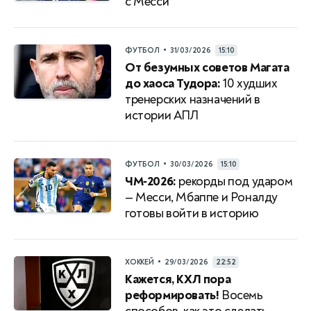
с Месси
•
ФУТБОЛ
31/03/2026
15:10
От безумных советов Магата
до хаоса Тудора:
10 худших
тренерских назначений в
истории АПЛ
•
ФУТБОЛ
30/03/2026
15:10
ЧМ‑2026:
рекорды под ударом
— Месси, Мбаппе и Роналду
готовы войти в историю
•
ХОККЕЙ
29/03/2026
22:52
Кажется, КХЛ пора
реформировать!
Восемь