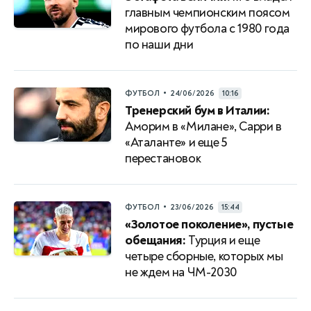
главным чемпионским поясом
мирового футбола с 1980 года
по наши дни
•
ФУТБОЛ
24/06/2026
10:16
Тренерский бум в Италии:
Аморим в «Милане», Сарри в
«Аталанте» и еще 5
перестановок
•
ФУТБОЛ
23/06/2026
15:44
«Золотое поколение», пустые
обещания:
Турция и еще
четыре сборные, которых мы
не ждем на ЧМ-2030