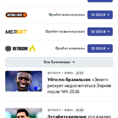
Фрибет всем игрокам
10 000 ₽
→
Фрибет новым игрокам
30 000 ₽
→
Фрибет новичкам
10 000 ₽
→
Все букмекеры
→
•
ФУТБОЛ
ВЧЕРА
21:47
Уйти по-бразильски:
«Зенит»
рискует недосчитаться Энрике
после ЧМ-2026
•
ФУТБОЛ
ВЧЕРА
14:49
Эстафета величия:
кто владел