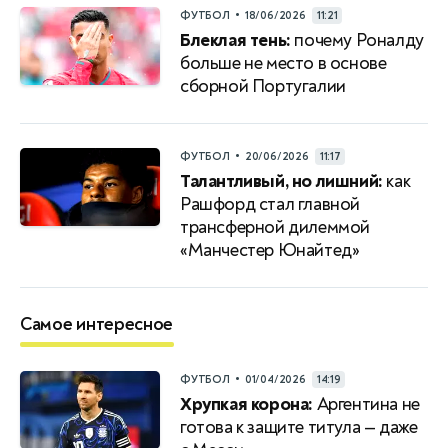
•
ФУТБОЛ
18/06/2026
11:21
Блеклая тень:
почему Роналду
больше не место в основе
сборной Португалии
•
ФУТБОЛ
20/06/2026
11:17
Талантливый, но лишний:
как
Рашфорд стал главной
трансферной дилеммой
«Манчестер Юнайтед»
Самое интересное
•
ФУТБОЛ
01/04/2026
14:19
Хрупкая корона:
Аргентина не
готова к защите титула — даже