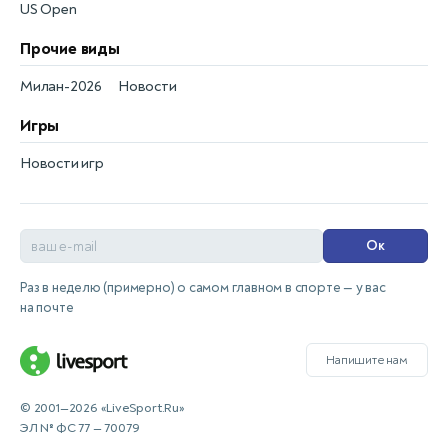
US Open
Прочие виды
Милан-2026
Новости
Игры
Новости игр
Ок
Раз в неделю (примерно) о самом главном в спорте — у вас
на почте
Напишите нам
© 2001—2026 «LiveSport.Ru»
ЭЛ № ФС 77 — 70079