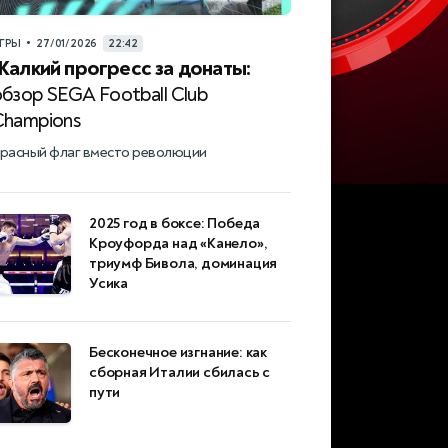
•
ГРЫ
27/01/2026
22:42
Жалкий прогресс за донаты:
обзор SEGA Football Club
Champions
расный флаг вместо революции
2025 год в боксе: Победа
Кроуфорда над «Канело»,
триумф Бивола, доминация
Усика
Бесконечное изгнание: как
сборная Италии сбилась с
пути