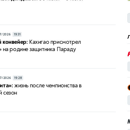
7/2026
19:31
 конвейер:
Кахигао присмотрел
» на родине защитника Параду
7/2026
19:28
ита»:
жизнь после чемпионства в
 сезон