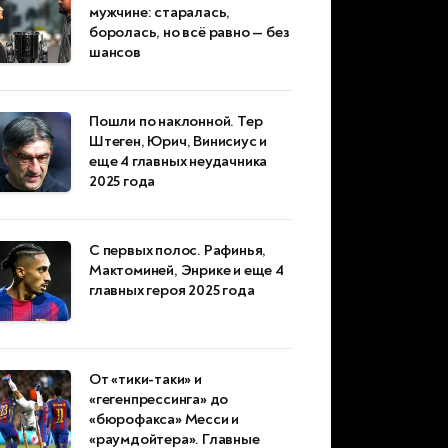
мужчине: старалась,
боролась, но всё равно — без
шансов
Пошли по наклонной. Тер
Штеген, Юрич, Винисиус и
еще 4 главных неудачника
2025 года
С первых полос. Рафинья,
Мактоминей, Энрике и еще 4
главных героя 2025 года
От «тики-таки» и
«гегенпрессинга» до
«бюрофакса» Месси и
«раумдойтера». Главные