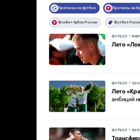
Прогнозы на футбол
Прогнозы на К
Фонбет Кубок России
Футбол Росси
•
ФУТБОЛ
ВЧЕ
Лето «Ло
•
ФУТБОЛ
06/0
Лето «Кр
амбиций н
•
ФУТБОЛ
06/0
Трансфер