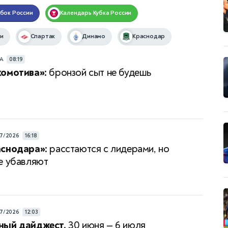
убок России
Календарь
Кубка России
и
Спартак
Динамо
Краснодар
РА
08:19
комотива»:
бронзой сыт не будешь
7/2026
16:18
аснодара»:
расстаются с лидерами, но
е убавляют
7/2026
12:03
ный дайджест.
30 июня — 6 июля