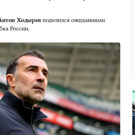
Антон Ходырев
поделился ожиданиями
бка России.