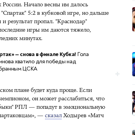
к России. Начало весны им далось
"Спартак" 5:2 в кубковой игре, но дальше
и результат пропал. "Краснодар"
 последние игры им даются тяжело,
следних минутах.
ртак» — снова в финале Кубка!
Гола
инова хватило для победы над
бранным ЦСКА
ском плане будет куда проще. Если
чемпионом, он может расслабиться, что
"быки" РПЛ — попадут в эмоциональную
спартаковцам», —
сказал
Ходырев «Матч