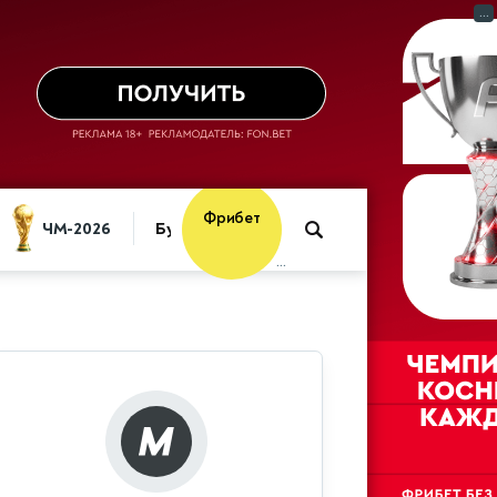
...
Фрибет
ЧМ-2026
Букмекеры
10 000 ₽
...