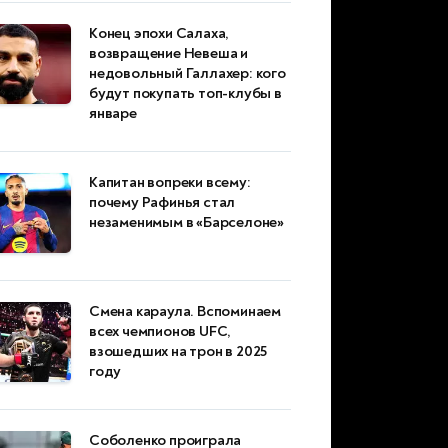
Конец эпохи Салаха,
возвращение Невеша и
недовольный Галлахер: кого
будут покупать топ-клубы в
январе
Капитан вопреки всему:
почему Рафинья стал
незаменимым в «Барселоне»
Смена караула. Вспоминаем
всех чемпионов UFC,
взошедших на трон в 2025
году
Соболенко проиграла