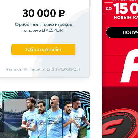
30 000 ₽
Фрибет для новых игроков
по промо LIVESPORT
Забрать фрибет
Реклама. 18+. melbet.ru. Erid: 2W5zFGKMZJ9