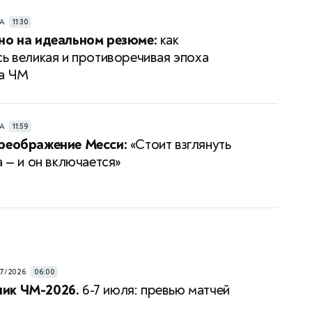
РА
11:30
но на идеальном резюме:
как
сь великая и противоречивая эпоха
на ЧМ
РА
11:59
преображение Месси:
«Стоит взглянуть
а — и он включается»
7/2026
06:00
ик ЧМ-2026.
6-7 июля: превью матчей