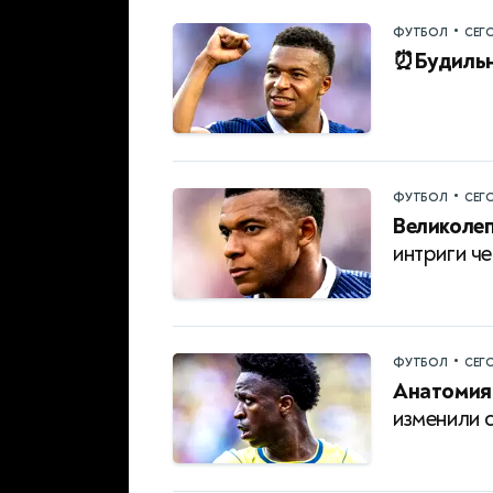
•
ФУТБОЛ
СЕГ
⏰Будильн
•
ФУТБОЛ
СЕГ
Великолеп
интриги ч
•
ФУТБОЛ
СЕГ
Анатомия
изменили 