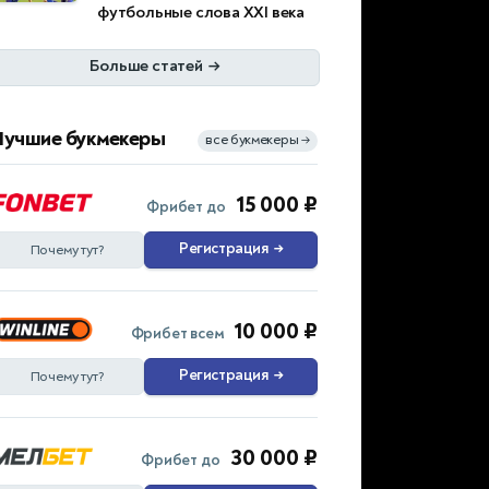
футбольные слова XXI века
Больше статей
→
Лучшие букмекеры
все букмекеры
→
15 000 ₽
Фрибет до
Регистрация
→
Почему тут?
10 000 ₽
Фрибет всем
Регистрация
→
Почему тут?
30 000 ₽
Фрибет до