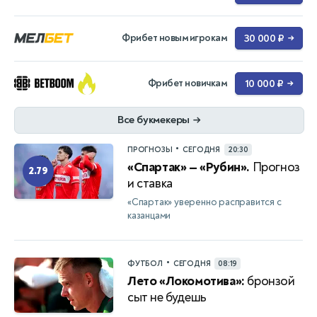
Фрибет новым игрокам
30 000 ₽
→
Фрибет новичкам
10 000 ₽
→
Все букмекеры
→
•
ПРОГНОЗЫ
СЕГОДНЯ
20:30
«Спартак» — «Рубин».
Прогноз
2.79
и ставка
«Спартак» уверенно расправится с
казанцами
•
ФУТБОЛ
СЕГОДНЯ
08:19
Лето «Локомотива»:
бронзой
сыт не будешь