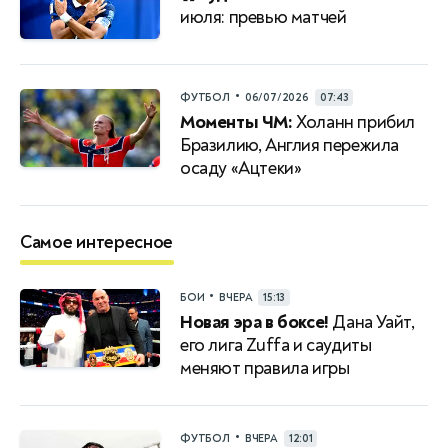
июля: превью матчей
•
ФУТБОЛ
06/07/2026
07:43
Моменты ЧМ:
Холанн прибил
Бразилию, Англия пережила
осаду «Ацтеки»
Самое интересное
•
БОИ
ВЧЕРА
15:13
Новая эра в боксе!
Дана Уайт,
его лига Zuffa и саудиты
меняют правила игры
•
ФУТБОЛ
ВЧЕРА
12:01