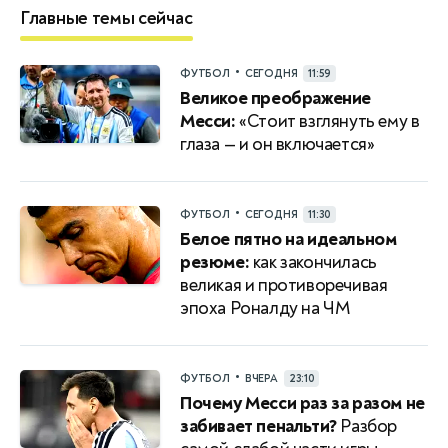
Главные темы сейчас
•
ФУТБОЛ
СЕГОДНЯ
11:59
Великое преображение
Месси:
«Стоит взглянуть ему в
глаза — и он включается»
•
ФУТБОЛ
СЕГОДНЯ
11:30
Белое пятно на идеальном
резюме:
как закончилась
великая и противоречивая
эпоха Роналду на ЧМ
•
ФУТБОЛ
ВЧЕРА
23:10
Почему Месси раз за разом не
забивает пенальти?
Разбор