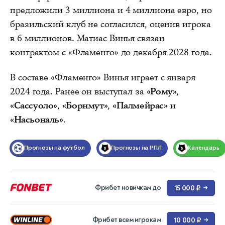
предложили 3 миллиона и 4 миллиона евро, но
бразильский клуб не согласился, оценив игрока
в 6 миллионов. Матиас Винья связан
контрактом с «Фламенго» до декабря 2028 года.
В составе «Фламенго» Винья играет с января
2024 года. Ранее он выступал за
«Рому»
,
«Сассуоло»
,
«Борнмут»
,
«Палмейрас»
и
«Насьональ»
.
Прогнозы на футбол
Прогнозы на РПЛ
Календарь
Фрибет новичкам до
15 000 ₽
→
Фрибет всем игрокам
10 000 ₽
→