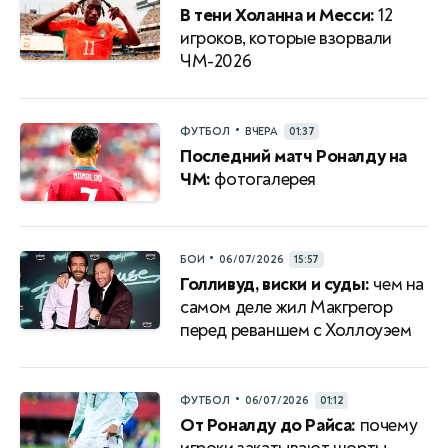
В тени Холанна и Месси:
12
игроков, которые взорвали
ЧМ-2026
•
ФУТБОЛ
ВЧЕРА
01:37
Последний матч Роналду на
ЧМ:
фотогалерея
•
БОИ
06/07/2026
15:57
Голливуд, виски и суды:
чем на
самом деле жил Макгрегор
перед реваншем с Холлоуэем
•
ФУТБОЛ
06/07/2026
01:12
От Роналду до Райса:
почему