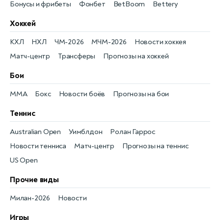
Бонусы и фрибеты
Фонбет
BetBoom
Bettery
Хоккей
КХЛ
НХЛ
ЧМ-2026
МЧМ-2026
Новости хоккея
Матч-центр
Трансферы
Прогнозы на хоккей
Бои
MMA
Бокс
Новости боёв
Прогнозы на бои
Теннис
Australian Open
Уимблдон
Ролан Гаррос
Новости тенниса
Матч-центр
Прогнозы на теннис
US Open
Прочие виды
Милан-2026
Новости
Игры