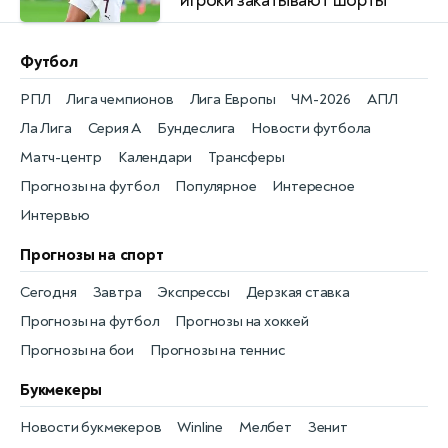
игроки закатывают шорты
Футбол
РПЛ
Лига чемпионов
Лига Европы
ЧМ-2026
АПЛ
Ла Лига
Серия А
Бундеслига
Новости футбола
Матч-центр
Календари
Трансферы
Прогнозы на футбол
Популярное
Интересное
Интервью
Прогнозы на спорт
Сегодня
Завтра
Экспрессы
Дерзкая ставка
Прогнозы на футбол
Прогнозы на хоккей
Прогнозы на бои
Прогнозы на теннис
Букмекеры
Новости букмекеров
Winline
Мелбет
Зенит