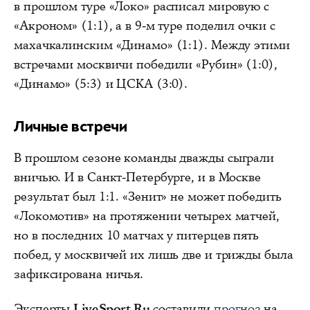
в прошлом туре «Локо» расписал мировую с
«Акроном» (1:1), а в 9-м туре поделил очки с
махачкалинским «Динамо» (1:1). Между этими
встречами москвичи победили «Рубин» (1:0),
«Динамо» (5:3) и ЦСКА (3:0).
Личные встречи
В прошлом сезоне команды дважды сыграли
вничью. И в Санкт-Петербурге, и в Москве
результат был 1:1. «Зенит» не может победить
«Локомотив» на протяжении четырех матчей,
но в последних 10 матчах у питерцев пять
побед, у москвичей их лишь две и трижды была
зафиксирована ничья.
Эксперты
LiveSport.Ru
составили
прогноз
на