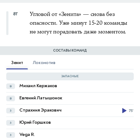
Угловой от «Зенита» — снова без
81'
опасности. Уже минут 15-20 команды
не могут порадовать даже моментом.
СОСТАВЫ КОМАНД
Зенит
Локомотив
ЗАПАСНЫЕ
Михаил Кержаков
в
Илья Лантратов
в
Евгений Латышонок
в
Даниил Веселов
в
Страхиня Эракович
з
75'
Егор Погостнов
з
Юрий Горшков
з
Кристиан Рамирес
з
84'
Vega R.
з
Зелимхан Бакаев
п
54'