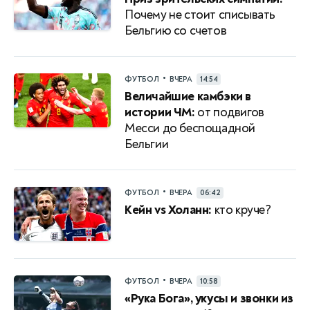
Почему не стоит списывать
Бельгию со счетов
•
ФУТБОЛ
ВЧЕРА
14:54
Величайшие камбэки в
истории ЧМ:
от подвигов
Месси до беспощадной
Бельгии
•
ФУТБОЛ
ВЧЕРА
06:42
Кейн vs Холанн:
кто круче?
•
ФУТБОЛ
ВЧЕРА
10:58
«Рука Бога», укусы и звонки из