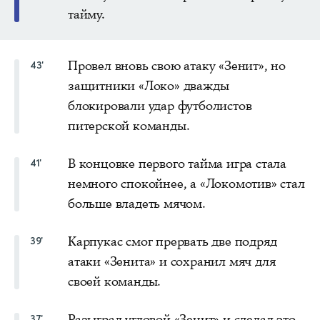
тайму.
Провел вновь свою атаку «Зенит», но
43'
защитники «Локо» дважды
блокировали удар футболистов
питерской команды.
В концовке первого тайма игра стала
41'
немного спокойнее, а «Локомотив» стал
больше владеть мячом.
Карпукас смог прервать две подряд
39'
атаки «Зенита» и сохранил мяч для
своей команды.
Разыграл угловой «Зенит» и сделал это
37'