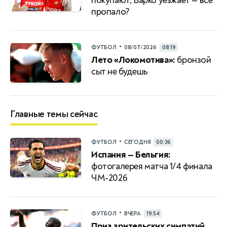
покупают, Барко уезжает — все
пропало?
•
ФУТБОЛ
08/07/2026
08:19
Лето «Локомотива»:
бронзой
сыт не будешь
Главные темы сейчас
•
ФУТБОЛ
СЕГОДНЯ
00:36
Испания — Бельгия:
фотогалерея матча 1/4 финала
ЧМ-2026
•
ФУТБОЛ
ВЧЕРА
19:54
Приз зрительских симпатий.