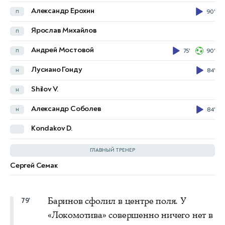
Александр Ерохин
п
90'
Данила Годяев
п
Ярослав Михайлов
п
Myalkovskiy R.
п
84'
Андрей Мостовой
п
75'
90'
Артём Тимофеев
п
Лусиано Гонду
н
84'
Никита Салтыков
н
Shilov V.
н
Владислав Сарвели
н
Александр Соболев
н
84'
Kondakov D.
Михаил Галактионов
ГЛАВНЫЙ ТРЕНЕР
Сергей Семак
Баринов сфолил в центре поля. У
79'
«Локомотива» совершенно ничего нет в