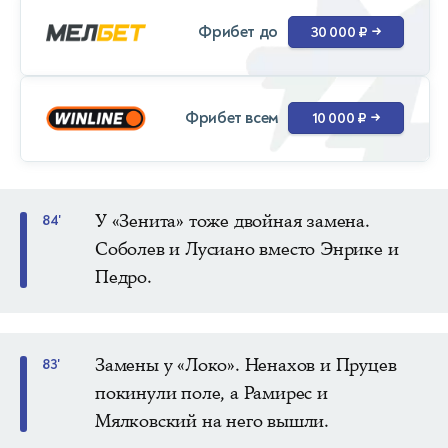
Фрибет до
30 000 ₽
→
Фрибет всем
10 000 ₽
→
У «Зенита» тоже двойная замена.
84'
Соболев и Лусиано вместо Энрике и
Педро.
Замены у «Локо». Ненахов и Пруцев
83'
покинули поле, а Рамирес и
Мялковский на него вышли.