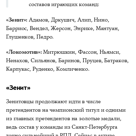
составов играющих команд:
«Зенит»:
Адамов, Дркушич, Алип, Нино,
Барриос, Вендел, Жерсон, Энрике, Мантуан,
Глушенков, Педро.
«Локомотив»:
Митрюшкин, Фассон, Ньямси,
Ненахов, Сильянов, Баринов, Пруцев, Батраков,
Карпукас, Руденко, Комличенко.
«Зенит»
Зенитовцы продолжают идти в числе
претендентов на чемпионский титул и одними
из главных претендентов на золотые медали,
ведь состав у команды из Санкт-Петербурга
точно сильнейший в РПЛ. Сейчас в активе