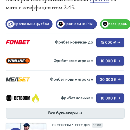
матч с коэффициентом 2.45.
Прогнозы на футбол
Прогнозы на РПЛ
Календарь
Фрибет новичкам до
15 000 ₽
→
Фрибет всем игрокам
10 000 ₽
→
Фрибет новым игрокам
30 000 ₽
→
Фрибет новичкам
10 000 ₽
→
Все букмекеры
→
•
ПРОГНОЗЫ
СЕГОДНЯ
18:00