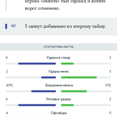
игрока «Зенита» был офсайд и взятие
ворот отменено.
5 минут добавлено ко второму тайму.
90'
СТАТИСТИКА МАТЧА
6
Удары в створ
2
2
Удары мимо
5
49%
Владение мячом
51%
6
Угловые удары
2
4
Офсайды
0