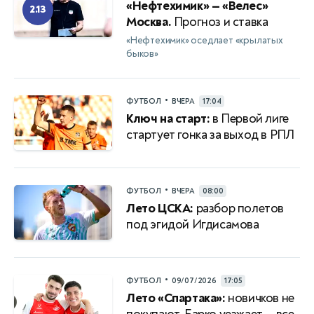
«Нефтехимик» — «Велес»
2.13
Москва.
Прогноз и ставка
«Нефтехимик» оседлает «крылатых
быков»
•
ФУТБОЛ
ВЧЕРА
17:04
Ключ на старт:
в Первой лиге
стартует гонка за выход в РПЛ
•
ФУТБОЛ
ВЧЕРА
08:00
Лето ЦСКА:
разбор полетов
под эгидой Игдисамова
•
ФУТБОЛ
09/07/2026
17:05
Лето «Спартака»:
новичков не