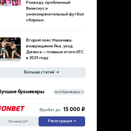
Роналду, проблемный
Винисиус и
умопомрачительный футбол
сборных
Второй пояс Махачева,
возвращение Яна, уход
Джонса — главные итоги UFC
в 2025 году
Больше статей
→
Лучшие букмекеры
все букмекеры
→
15 000 ₽
Фрибет до
Регистрация
→
Почему тут?