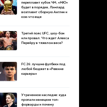
переплавит кубок ЧМ, «МЮ»
будет в порядке, Лэмпард
возглавит сборную Англии и
кое-что еще
Третий пояс UFC, шоу-бои
или провал. Что ждет Алекса
Перейру в тяжелом весе?
FC 26: лучшие фулбеки под
любой бюджет в «Режиме
карьеры»
Утраченное наследие: куда
пропали немецкие топ-
форварды и почему