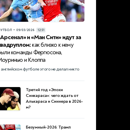
•
УТБОЛ
09/03/2026
12:51
«Арсенал» и «Ман Сити» идут за
квадруплом:
как близко к нему
были команды Фергюсона,
Моуринью и Клоппа
 английском футболе этого не делал никто
Третий год «Эпохи
Синкараса»: чего ждать от
Алькараса и Синнера в 2026-
м?
Безумный-2026: Трамп