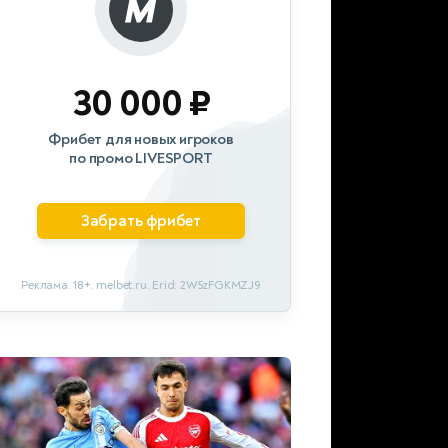
30 000 ₽
Фрибет для новых игроков
по промо LIVESPORT
Забрать фрибет
Реклама. 18+. melbet.ru. Erid: 2W5zFGKMZJ9