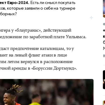
кт Евро-2024.
Есть ли смысл покупать
ков, которые заявили о себе на турнире
сборных?
Ф
ингера у «блаугранас», действующий
редложение по заработной плате Уильямса.
тдаст предпочтение каталонцам, то у
ант на левый фланг атаки в лице
В
тим летом вернулся в расположение
чной аренды в «Боруссии Дортмунд».