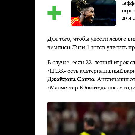
Эффе
игро
для 
Для того, чтобы увести левого в
чемпион Лиги 1 готов удвоить п
В случае, если 22-летний игрок о
«ПСЖ» есть альтернативный вари
Джейдона Санчо
. Англичанин э
«Манчестер Юнайтед» после годи