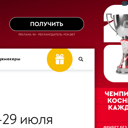
...
укмекеры
...
-29 июля