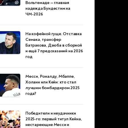
Вольтемаде — главная
надежда Бундестим на
ЧМ-2026
На кофейной гуще. Отставка
Семака, трансфер
Батракова, Дзюба в сборной
и ещё 7 предсказаний на 2026
год
Месси, Роналду, Мбаппе,
Холанн или Кейн: кто стал
лучшим бомбардиром 2025
года?
Победители и неудачники
2025-го: первый титул Кейна,
нестареющие Месси и