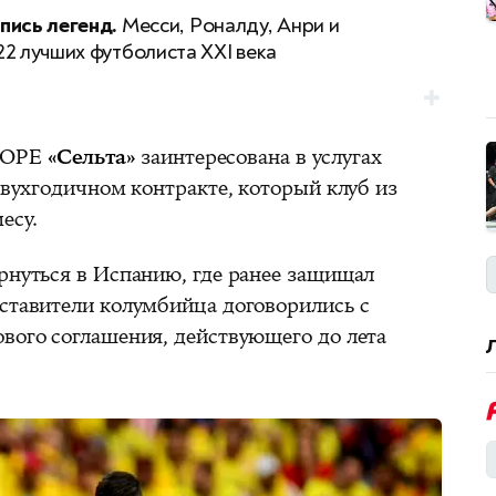
пись легенд.
Месси, Роналду, Анри и
22 лучших футболиста XXI века
 COPE
«Сельта»
заинтересована в услугах
 двухгодичном контракте, который клуб из
есу.
ернуться в Испанию, где ранее защищал
дставители колумбийца договорились с
ового соглашения, действующего до лета