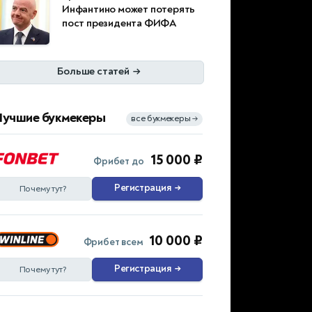
Инфантино может потерять
пост президента ФИФА
Больше статей
→
Лучшие букмекеры
все букмекеры
→
15 000 ₽
Фрибет до
Регистрация
→
Почему тут?
10 000 ₽
Фрибет всем
Регистрация
→
Почему тут?