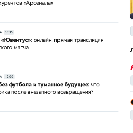
нкурентов «Арсенала»
РА
16:35
 «Ювентус»:
онлайн, прямая трансляция
кого матча
РА
12:00
без футбола и туманное будущее:
что
ика после внезапного возвращения?