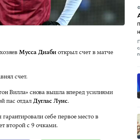
Ф
П
с
 хозяев
Мусса Диаби
открыл счет в матче
п
внял счет.
стон Вилла» снова вышла вперед усилиями
ой пас отдал
Дуглас Луис
.
гарантировали себе первое место в
ет второй с 9 очками.