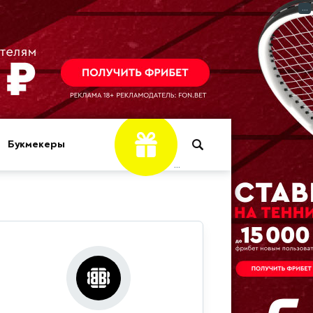
...
Букмекеры
...