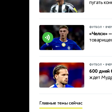
пугать ко
•
ФУТБОЛ
ВЧЕ
«Челси» —
товарищес
•
ФУТБОЛ
ВЧЕ
600 дней 
ждет Мудр
Главные темы сейчас