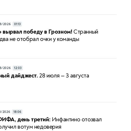
8/2026
01:13
 вырвал победу в Грозном!
Странный
едва не отобрал очки у команды
8/2026
12:03
ный дайджест.
28 июля — 3 августа
8/2026
18:06
ФИФА, день третий:
Инфантино отозвал
получил вотум недоверия