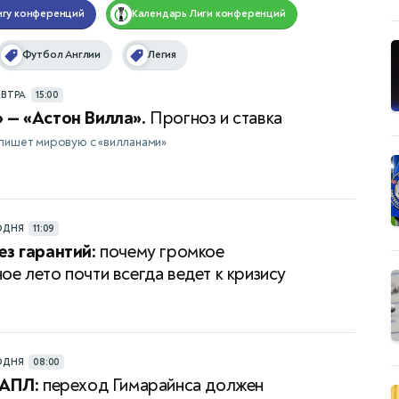
игу конференций
Календарь
Лиги конференций
Футбол Англии
Легия
АВТРА
15:00
 — «Астон Вилла».
Прогноз и ставка
пишет мировую с «вилланами»
ОДНЯ
11:09
ез гарантий:
почему громкое
ое лето почти всегда ведет к кризису
ОДНЯ
08:00
 АПЛ:
переход Гимарайнса должен