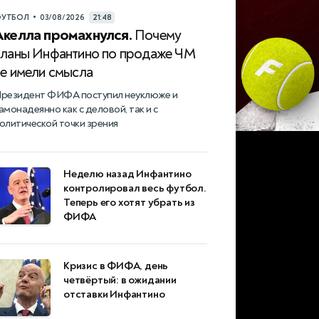
•
УТБОЛ
03/08/2026
21:48
Акелла промахнулся.
Почему
планы Инфантино по продаже ЧМ
не имели смысла
резидент ФИФА поступил неуклюже и
амонадеянно как с деловой, так и с
олитической точки зрения
Неделю назад Инфантино
контролировал весь футбол.
Теперь его хотят убрать из
ФИФА
Кризис в ФИФА, день
четвёртый: в ожидании
отставки Инфантино