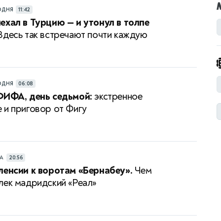
ОДНЯ
11:42
ехал в Турцию — и утонул в толпе
десь так встречают почти каждую
ОДНЯ
06:08
ФИФА, день седьмой:
экстренное
 и приговор от Фигу
РА
20:56
ленсии к воротам «Бернабеу».
Чем
лек мадридский «Реал»