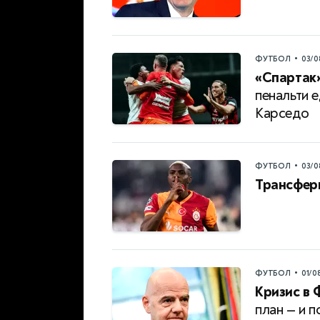
•
ФУТБОЛ
03/0
«Спартак»
пенальти 
Карседо
•
ФУТБОЛ
03/0
Трансфер
•
ФУТБОЛ
01/0
Кризис в 
план — и 