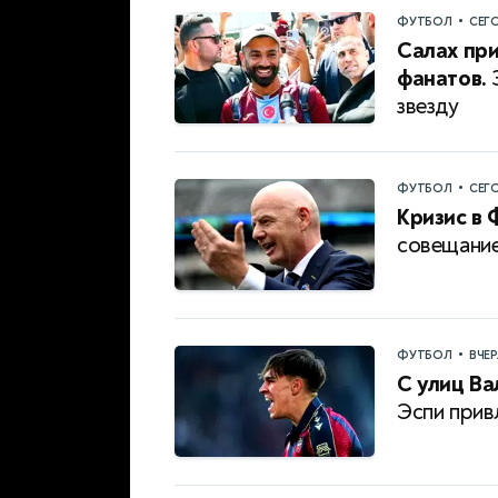
•
ФУТБОЛ
СЕГ
Салах при
фанатов.
З
звезду
•
ФУТБОЛ
СЕГ
Кризис в 
совещание
•
ФУТБОЛ
ВЧЕ
С улиц Ва
Эспи прив