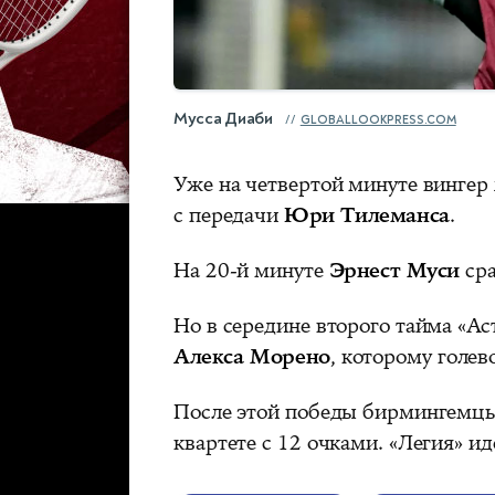
Мусса Диаби
GLOBALLOOKPRESS.COM
Уже на четвертой минуте вингер
с передачи
Юри Тилеманса
.
На 20-й минуте
Эрнест Муси
сра
Но в середине второго тайма «А
Алекса Морено
, которому голев
После этой победы бирмингемцы 
квартете с 12 очками. «Легия» ид