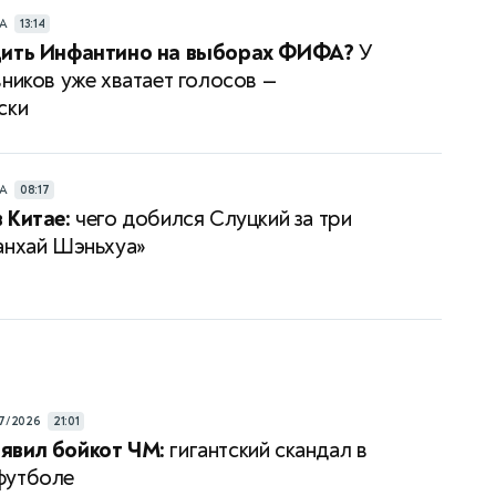
РА
13:14
дить Инфантино на выборах ФИФА?
У
вников уже хватает голосов —
ски
РА
08:17
 Китае:
чего добился Слуцкий за три
анхай Шэньхуа»
7/2026
21:01
явил бойкот ЧМ:
гигантский скандал в
футболе