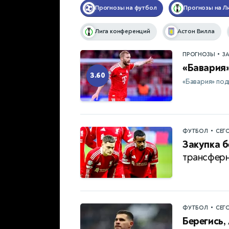
Прогнозы на футбол
Прогнозы на Л
Лига конференций
Астон Вилла
•
ПРОГНОЗЫ
З
«Бавария»
3.60
«Бавария» под
•
ФУТБОЛ
СЕГ
Закупка б
трансферн
•
ФУТБОЛ
СЕГ
Берегись,