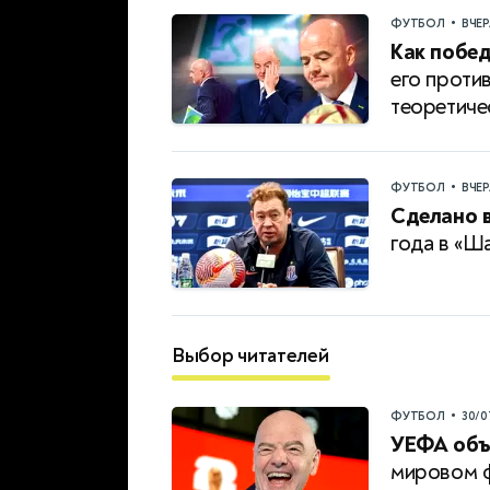
•
ФУТБОЛ
ВЧЕ
Как побе
его проти
теоретиче
•
ФУТБОЛ
ВЧЕ
Сделано в
года в «Ш
Выбор читателей
•
ФУТБОЛ
30/0
УЕФА объ
мировом 