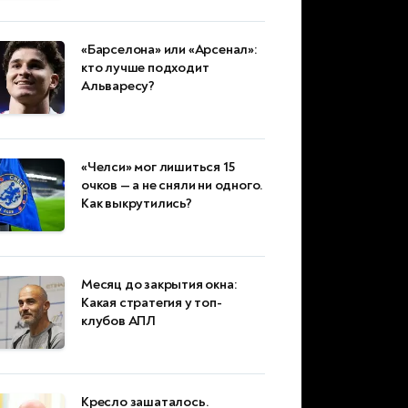
«Барселона» или «Арсенал»:
кто лучше подходит
Альваресу?
«Челси» мог лишиться 15
очков — а не сняли ни одного.
Как выкрутились?
Месяц до закрытия окна:
Какая стратегия у топ-
клубов АПЛ
Кресло зашаталось.