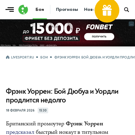
Бои
Прогнозы
Новости
Бокс
...
...
LIVESPORT.RU
БОИ
ФРЭНК УОРРЕН: БОЙ ДЮБУА И УОРДЛИ ПРОДЛ
Фрэнк Уоррен: Бой Дюбуа и Уордли
продлится недолго
18 ФЕВРАЛЯ 2026
15:30
Британский промоутер
Фрэнк Уоррен
предсказал
быстрый нокаут в титульном