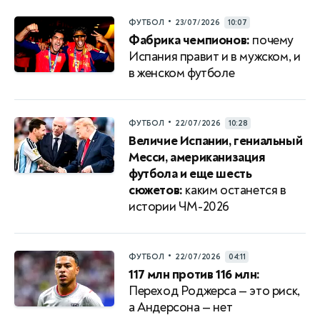
•
ФУТБОЛ
23/07/2026
10:07
Фабрика чемпионов:
почему
Испания правит и в мужском, и
в женском футболе
•
ФУТБОЛ
22/07/2026
10:28
Величие Испании, гениальный
Месси, американизация
футбола и еще шесть
сюжетов:
каким останется в
истории ЧМ-2026
•
ФУТБОЛ
22/07/2026
04:11
117 млн против 116 млн:
Переход Роджерса — это риск,
а Андерсона — нет