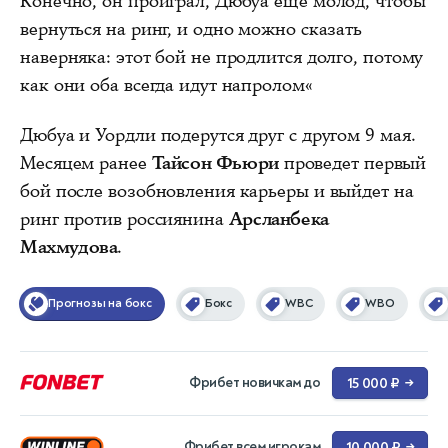
Конечно, он проиграл, Дюбуа еще молод, чтобы
вернуться на ринг, и одно можно сказать
наверняка: этот бой не продлится долго, потому
как они оба всегда идут напролом«
Дюбуа и Уордли подерутся друг с другом 9 мая.
Месяцем ранее
Тайсон Фьюри
проведет первый
бой после возобновления карьеры и выйдет на
ринг против россиянина
Арсланбека
Махмудова
.
Прогнозы на бокс
Бокс
WBC
WBO
Фрибет новичкам до
15 000 ₽
→
Фрибет всем игрокам
10 000 ₽
→