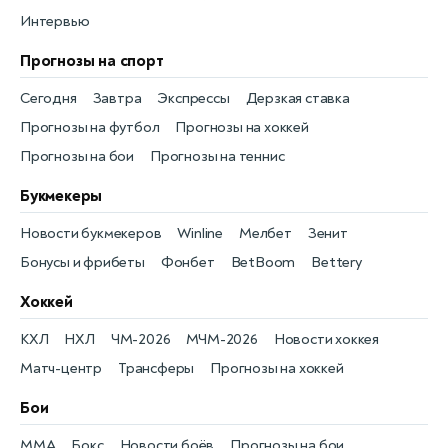
Интервью
Прогнозы на спорт
Сегодня
Завтра
Экспрессы
Дерзкая ставка
Прогнозы на футбол
Прогнозы на хоккей
Прогнозы на бои
Прогнозы на теннис
Букмекеры
Новости букмекеров
Winline
Мелбет
Зенит
Бонусы и фрибеты
Фонбет
BetBoom
Bettery
Хоккей
КХЛ
НХЛ
ЧМ-2026
МЧМ-2026
Новости хоккея
Матч-центр
Трансферы
Прогнозы на хоккей
Бои
MMA
Бокс
Новости боёв
Прогнозы на бои