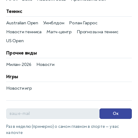
Теннис
Australian Open
Уимблдон
Ролан Гаррос
Новости тенниса
Матч-центр
Прогнозы на теннис
US Open
Прочие виды
Милан-2026
Новости
Игры
Новости игр
Ок
Раз в неделю (примерно) о самом главном в спорте — у вас
на почте