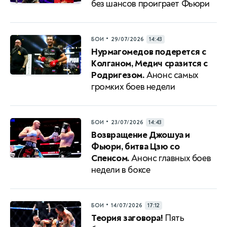
без шансов проиграет Фьюри
•
БОИ
29/07/2026
14:43
Нурмагомедов подерется с
Колганом, Медич сразится с
Родригезом.
Анонс самых
громких боев недели
•
БОИ
23/07/2026
14:43
Возвращение Джошуа и
Фьюри, битва Цзю со
Спенсом.
Анонс главных боев
недели в боксе
•
БОИ
14/07/2026
17:12
Теория заговора!
Пять