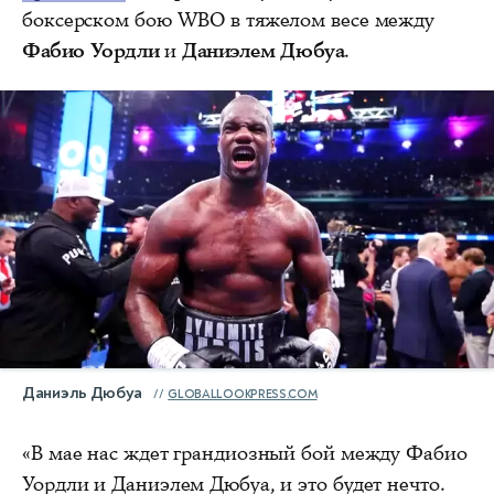
боксерском бою WBO в тяжелом весе между
Фабио Уордли
и
Даниэлем Дюбуа
.
Даниэль Дюбуа
GLOBALLOOKPRESS.COM
«В мае нас ждет грандиозный бой между Фабио
Уордли и Даниэлем Дюбуа, и это будет нечто.