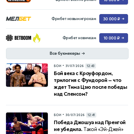
Фрибет новым игрокам
30 000 ₽
→
Фрибет новичкам
10 000 ₽
→
Все букмекеры
→
•
БОИ
31/07/2026
12:43
Бой века с Кроуфордом,
трилогия с Фундорой — что
ждет Тима Цзю после победы
над Спенсом?
•
БОИ
30/07/2026
12:41
Победа Джошуа над Пренгой
не убедила.
Такой «Эй-Джей»