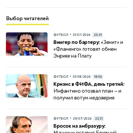
Выбор читателей
•
ФУТБОЛ
31/07/2026
20:41
Вингер по бартеру:
«Зенит» и
«Фламенго» готовят обмен
Энрике на Плату
•
ФУТБОЛ
01/08/2026
18:06
Кризис в ФИФА, день третий:
Инфантино отозвал план — и
получил вотум недоверия
•
ФУТБОЛ
29/07/2026
22:31
Бросок на амбразуру:
Манчини оставил Ближний