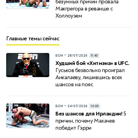
безумных причин провала
Макгрегора в реванше с
Холлоуэем
Главные темы сейчас
•
БОИ
28/07/2026
11:40
Худший бой «Хитмэна» в UFC.
Гуськов безвольно проиграл
Анкалаеву, лишившись всех
шансов на пояс
•
БОИ
24/07/2026
14:00
Без шансов для Ирландии!
5
причин, почему Махачев
победит Гэрри