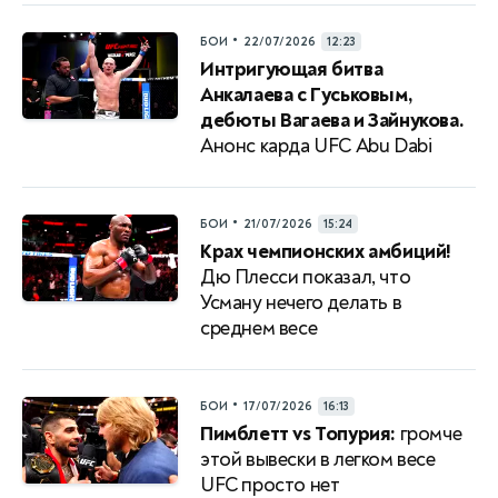
•
БОИ
22/07/2026
12:23
Интригующая битва
Анкалаева с Гуськовым,
дебюты Вагаева и Зайнукова.
Анонс карда UFC Abu Dabi
•
БОИ
21/07/2026
15:24
Крах чемпионских амбиций!
Дю Плесси показал, что
Усману нечего делать в
среднем весе
•
БОИ
17/07/2026
16:13
Пимблетт vs Топурия:
громче
этой вывески в легком весе
UFC просто нет