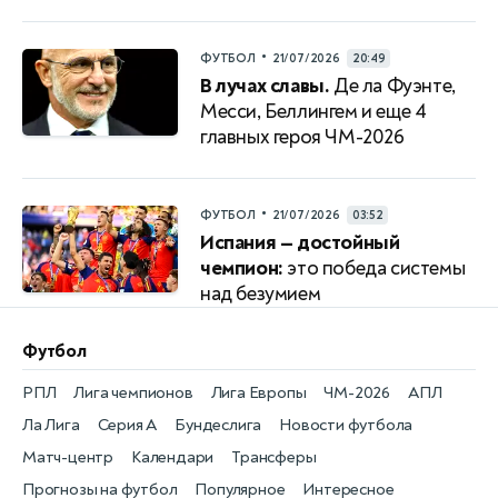
•
ФУТБОЛ
21/07/2026
20:49
В лучах славы.
Де ла Фуэнте,
Месси, Беллингем и еще 4
главных героя ЧМ-2026
•
ФУТБОЛ
21/07/2026
03:52
Испания — достойный
чемпион:
это победа системы
над безумием
Футбол
РПЛ
Лига чемпионов
Лига Европы
ЧМ-2026
АПЛ
Ла Лига
Серия А
Бундеслига
Новости футбола
Матч-центр
Календари
Трансферы
Прогнозы на футбол
Популярное
Интересное