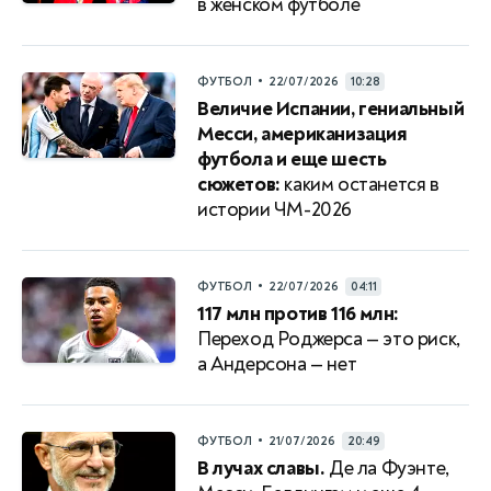
в женском футболе
•
ФУТБОЛ
22/07/2026
10:28
Величие Испании, гениальный
Месси, американизация
футбола и еще шесть
сюжетов:
каким останется в
истории ЧМ-2026
•
ФУТБОЛ
22/07/2026
04:11
117 млн против 116 млн:
Переход Роджерса — это риск,
а Андерсона — нет
•
ФУТБОЛ
21/07/2026
20:49
В лучах славы.
Де ла Фуэнте,