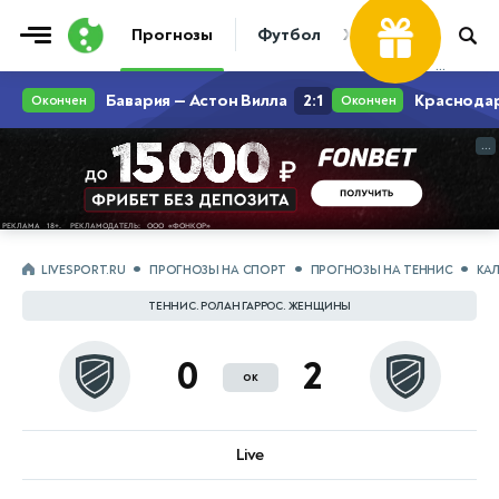
Фрибет
Прогнозы
Футбол
Хоккей
Теннис
...
...
LIVESPORT.RU
ПРОГНОЗЫ НА СПОРТ
ПРОГНОЗЫ НА ТЕННИС
КА
ТЕННИС. РОЛАН ГАРРОС. ЖЕНЩИНЫ
0
2
ок
Live