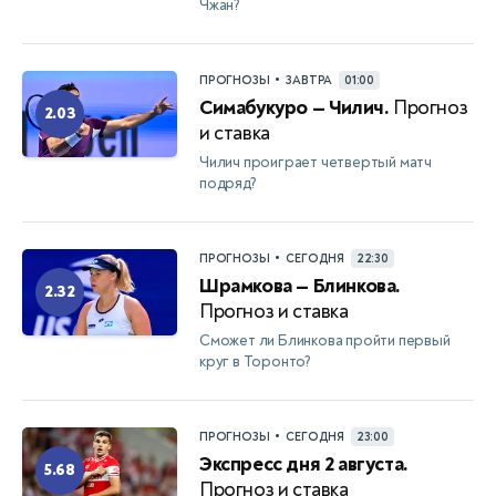
Чжан?
•
ПРОГНОЗЫ
ЗАВТРА
01:00
Симабукуро — Чилич.
Прогноз
2.03
и ставка
Чилич проиграет четвертый матч
подряд?
•
ПРОГНОЗЫ
СЕГОДНЯ
22:30
Шрамкова — Блинкова.
2.32
Прогноз и ставка
Сможет ли Блинкова пройти первый
круг в Торонто?
•
ПРОГНОЗЫ
СЕГОДНЯ
23:00
Экспресс дня 2 августа.
5.68
Прогноз и ставка