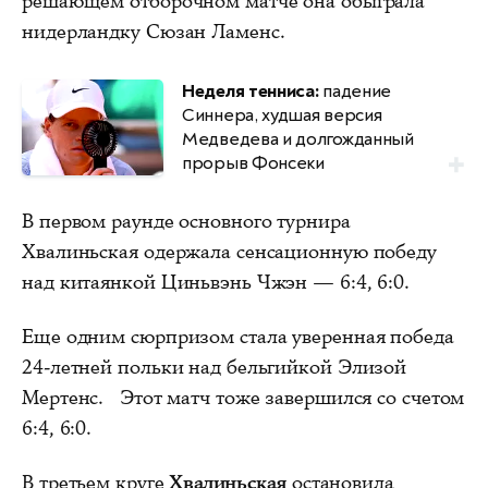
решающем отборочном матче она обыграла
нидерландку Сюзан Ламенс.
Неделя тенниса:
падение
Синнера, худшая версия
Медведева и долгожданный
прорыв Фонсеки
В первом раунде основного турнира
Хвалиньская одержала сенсационную победу
над китаянкой Циньвэнь Чжэн — 6:4, 6:0.
Еще одним сюрпризом стала уверенная победа
24-летней польки над бельгийкой Элизой
Мертенс. Этот матч тоже завершился со счетом
6:4, 6:0.
В третьем круге
Хвалиньская
остановила