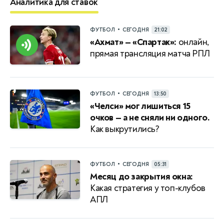
Аналитика для ставок
•
ФУТБОЛ
СЕГОДНЯ
21:02
«Ахмат» — «Спартак»:
онлайн,
прямая трансляция матча РПЛ
•
ФУТБОЛ
СЕГОДНЯ
13:50
«Челси» мог лишиться 15
очков — а не сняли ни одного.
Как выкрутились?
•
ФУТБОЛ
СЕГОДНЯ
05:31
Месяц до закрытия окна:
Какая стратегия у топ-клубов
АПЛ