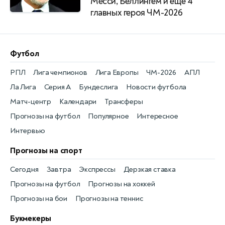
Месси, Беллингем и еще 4
главных героя ЧМ-2026
Футбол
РПЛ
Лига чемпионов
Лига Европы
ЧМ-2026
АПЛ
Ла Лига
Серия А
Бундеслига
Новости футбола
Матч-центр
Календари
Трансферы
Прогнозы на футбол
Популярное
Интересное
Интервью
Прогнозы на спорт
Сегодня
Завтра
Экспрессы
Дерзкая ставка
Прогнозы на футбол
Прогнозы на хоккей
Прогнозы на бои
Прогнозы на теннис
Букмекеры