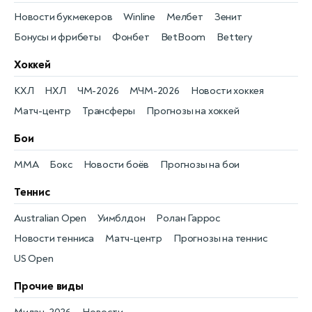
Новости букмекеров
Winline
Мелбет
Зенит
Бонусы и фрибеты
Фонбет
BetBoom
Bettery
Хоккей
КХЛ
НХЛ
ЧМ-2026
МЧМ-2026
Новости хоккея
Матч-центр
Трансферы
Прогнозы на хоккей
Бои
MMA
Бокс
Новости боёв
Прогнозы на бои
Теннис
Australian Open
Уимблдон
Ролан Гаррос
Новости тенниса
Матч-центр
Прогнозы на теннис
US Open
Прочие виды