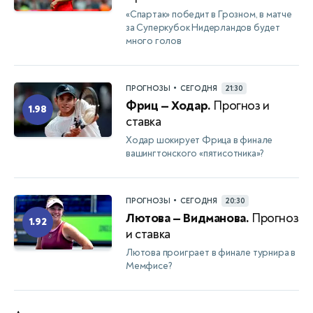
«Спартак» победит в Грозном, в матче
за Суперкубок Нидерландов будет
много голов
•
ПРОГНОЗЫ
СЕГОДНЯ
21:30
Фриц — Ходар.
Прогноз и
1.98
ставка
Ходар шокирует Фрица в финале
вашингтонского «пятисотника»?
•
ПРОГНОЗЫ
СЕГОДНЯ
20:30
Лютова — Видманова.
Прогноз
1.92
и ставка
Лютова проиграет в финале турнира в
Мемфисе?