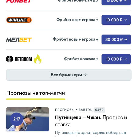
Фрибет новичкам до
15 000 ₽
→
Фрибет всем игрокам
10 000 ₽
→
Фрибет новым игрокам
30 000 ₽
→
Фрибет новичкам
10 000 ₽
→
Все букмекеры
→
Прогнозы на топ-матчи
•
ПРОГНОЗЫ
ЗАВТРА
03:30
Путинцева — Чжан.
Прогноз и
2.17
ставка
Путинцева продлит серию побед над