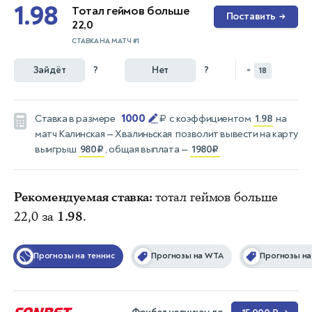
1.98
Тотал геймов больше
Поставить
→
22,0
СТАВКА НА МАТЧ #1
Зайдёт
?
Нет
?
=
18
1000
Ставка в размере
₽
с коэффициентом
1.98
на
матч
Калинская — Хвалиньская
позволит вывести на карту
выигрыш
980₽
, общая выплата —
1980₽
Рекомендуемая ставка:
тотал геймов больше
22,0 за
1.98
.
Прогнозы на теннис
Прогнозы на WTA
Прогнозы на