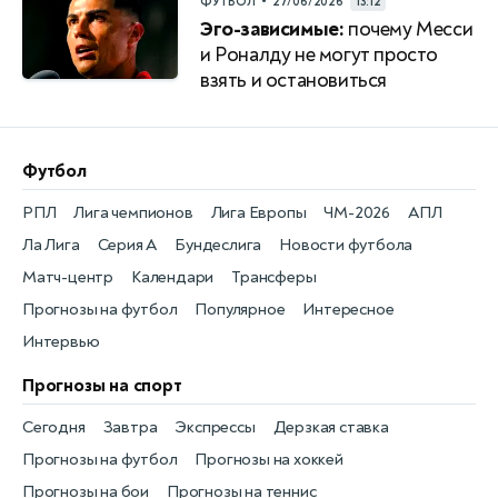
•
ФУТБОЛ
27/06/2026
13:12
Эго-зависимые:
почему Месси
и Роналду не могут просто
взять и остановиться
Футбол
РПЛ
Лига чемпионов
Лига Европы
ЧМ-2026
АПЛ
Ла Лига
Серия А
Бундеслига
Новости футбола
Матч-центр
Календари
Трансферы
Прогнозы на футбол
Популярное
Интересное
Интервью
Прогнозы на спорт
Сегодня
Завтра
Экспрессы
Дерзкая ставка
Прогнозы на футбол
Прогнозы на хоккей
Прогнозы на бои
Прогнозы на теннис