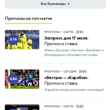
Все букмекеры
→
Прогнозы на топ-матчи
•
ПРОГНОЗЫ
ЗАВТРА
21:45
Экспресс дня 17 июля.
3.76
Прогноз и ставка
«Ренн» обыграет «Генгам», «Бенфика» и
«Вильярреал» обменяются голами
•
ПРОГНОЗЫ
СЕГОДНЯ
23:00
«Вестри» — «Карабах».
2.80
Прогноз и ставка
«Карабах» вновь разгромит исландцев?
•
ПРОГНОЗЫ
ЗАВТРА
12:00