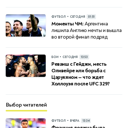
•
ФУТБОЛ
СЕГОДНЯ
01:51
Моменты ЧМ:
Аргентина
лишила Англию мечты и вышла
во второй финал подряд
•
БОИ
СЕГОДНЯ
13:53
Реванш с Гейджи, месть
Оливейре или борьба с
Царукяном — что ждет
Холлоуэя после UFC 329?
Выбор читателей
•
ФУТБОЛ
ВЧЕРА
13:34
Франция должна была