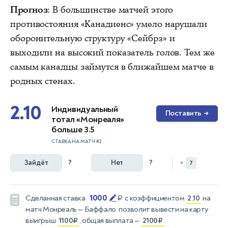
Прогноз
: В большинстве матчей этого
противостояния «Канадиенс» умело нарушали
оборонительную структуру «Сейбрз» и
выходили на высокий показатель голов. Тем же
самым канадцы займутся в ближайшем матче в
родных стенах.
2.10
Индивидуальный
Поставить
→
тотал «Монреаля»
больше 3.5
СТАВКА НА МАТЧ #2
Зайдёт
?
Нет
?
=
7
1000
Сделанная ставка
₽
с коэффициентом
2.10
на
матч
Монреаль — Баффало
позволит вывести на карту
выигрыш
1100₽
, общая выплата —
2100₽