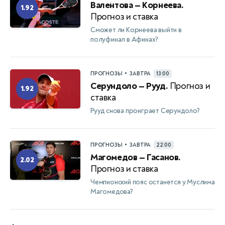
Валентова — Корнеева.
1.92
Прогноз и ставка
Сможет ли Корнеева выйти в
полуфинал в Афинах?
•
ПРОГНОЗЫ
ЗАВТРА
13:00
Серундоло — Рууд.
Прогноз и
1.92
ставка
Рууд снова проиграет Серундоло?
•
ПРОГНОЗЫ
ЗАВТРА
22:00
Магомедов — Гасанов.
2.02
Прогноз и ставка
Чемпионский пояс останется у Муслима
Магомедова?