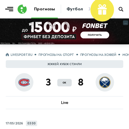
Фрибет
10 000 ₽
Прогнозы
Футбол
Хоккей
Теннис
...
...
LIVESPORT.RU
ПРОГНОЗЫ НА СПОРТ
ПРОГНОЗЫ НА ХОККЕЙ
МОН
ХОККЕЙ. КУБОК СТЭНЛИ
3
8
ок
Live
17/05/2026
03:00