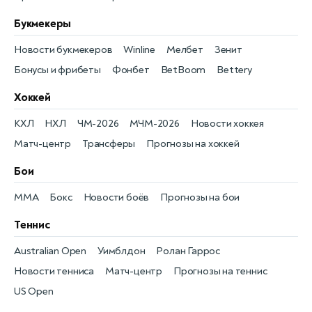
Букмекеры
Новости букмекеров
Winline
Мелбет
Зенит
Бонусы и фрибеты
Фонбет
BetBoom
Bettery
Хоккей
КХЛ
НХЛ
ЧМ-2026
МЧМ-2026
Новости хоккея
Матч-центр
Трансферы
Прогнозы на хоккей
Бои
MMA
Бокс
Новости боёв
Прогнозы на бои
Теннис
Australian Open
Уимблдон
Ролан Гаррос
Новости тенниса
Матч-центр
Прогнозы на теннис
US Open