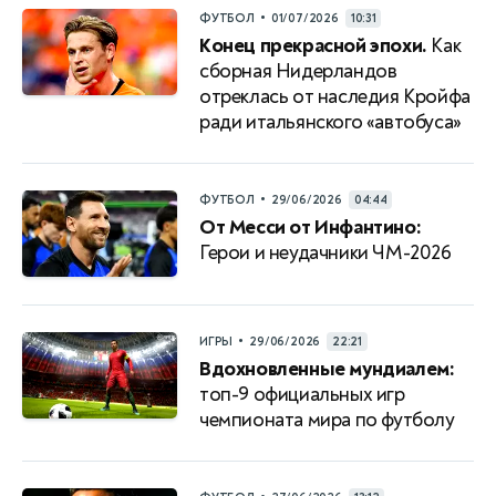
•
ФУТБОЛ
01/07/2026
10:31
Конец прекрасной эпохи.
Как
сборная Нидерландов
отреклась от наследия Кройфа
ради итальянского «автобуса»
•
ФУТБОЛ
29/06/2026
04:44
От Месси от Инфантино:
Герои и неудачники ЧМ-2026
•
ИГРЫ
29/06/2026
22:21
Вдохновленные мундиалем:
топ-9 официальных игр
чемпионата мира по футболу