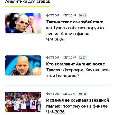
Аналитика для ставок
•
ФУТБОЛ
СЕГОДНЯ
10:42
Тактическое самоубийство:
как Тухель собственноручно
лишил Англию финала
ЧМ-2026
•
ФУТБОЛ
СЕГОДНЯ
12:03
Кто возглавит Англию после
Тухеля:
Джеррард, Хау или всё-
таки Гвардиола?
•
ФУТБОЛ
СЕГОДНЯ
06:21
Испания не осыпана звёздной
пылью:
поэтому она в финале
ЧМ-2026