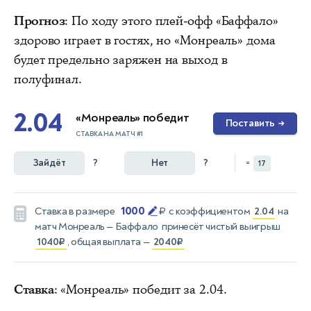
Прогноз
: По ходу этого плей-офф «Баффало»
здорово играет в гостях, но «Монреаль» дома
будет предельно заряжен на выход в
полуфинал.
2.04
«Монреаль» победит
Поставить
→
СТАВКА НА МАТЧ #1
Зайдёт
?
Нет
?
=
17
1000
Ставка в размере
₽
с коэффициентом
2.04
на
матч
Монреаль — Баффало
принесёт чистый выигрыш
1040₽
, общая выплата —
2040₽
Ставка
: «Монреаль» победит за 2.04.