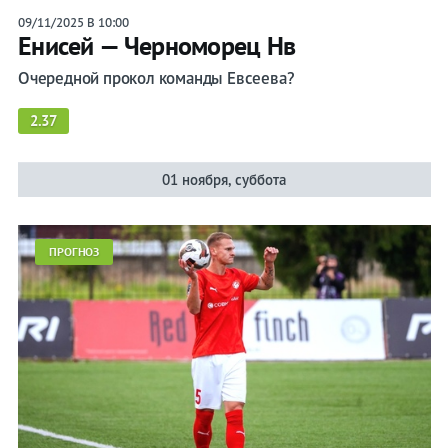
09/11/2025 В 10:00
Енисей — Черноморец Нв
Очередной прокол команды Евсеева?
2.37
01 ноября, суббота
ПРОГНОЗ