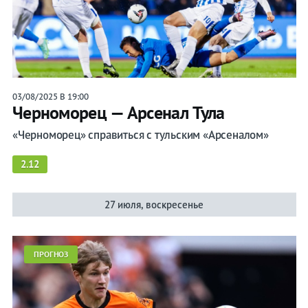
03/08/2025 В 19:00
Черноморец — Арсенал Тула
«Черноморец» справиться с тульским «Арсеналом»
2.12
27 июля, воскресенье
ПРОГНОЗ