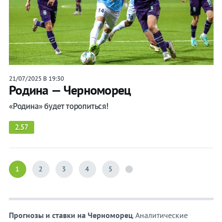
21/07/2025 В 19:30
Родина — Черноморец
«Родина» будет торопиться!
2.57
1
2
3
4
5
Прогнозы и ставки на Черноморец
. Аналитические