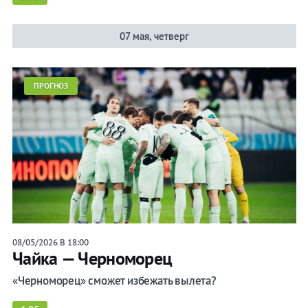
таблица
07 мая, четверг
ПРОГНОЗ
Прогнозы
на спорт
Букмекеры
Хоккей
Теннис
08/05/2026 В 18:00
Чайка — Черноморец
Бои
«Черноморец» сможет избежать вылета?
Прочие