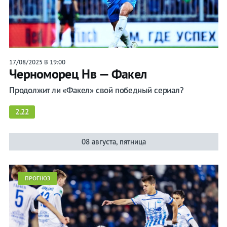
17/08/2025 В 19:00
Черноморец Нв — Факел
Продолжит ли «Факел» свой победный сериал?
2.22
08 августа, пятница
ПРОГНОЗ