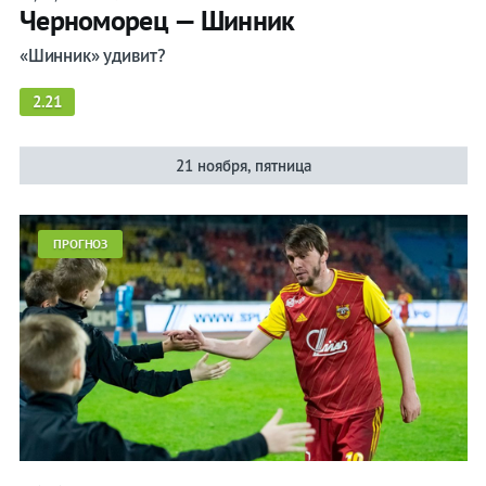
Черноморец — Шинник
«Шинник» удивит?
2.21
21 ноября, пятница
ПРОГНОЗ