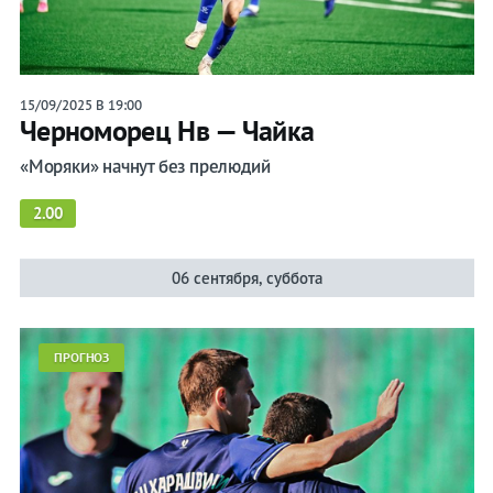
15/09/2025 В 19:00
Черноморец Нв — Чайка
«Моряки» начнут без прелюдий
2.00
06 сентября, суббота
ПРОГНОЗ