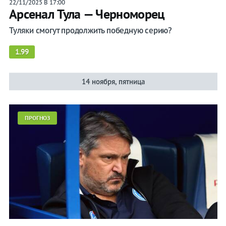
22/11/2025 В 17:00
Арсенал Тула — Черноморец
Туляки смогут продолжить победную серию?
1.99
14 ноября, пятница
ПРОГНОЗ