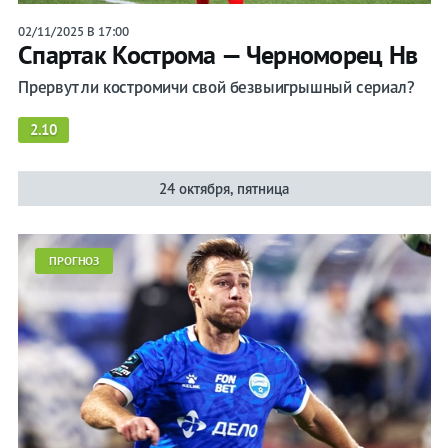
02/11/2025 В 17:00
Спартак Кострома — Черноморец Нв
Прервут ли костромичи свой безвыигрышный сериал?
2.10
24 октября, пятница
ПРОГНОЗ