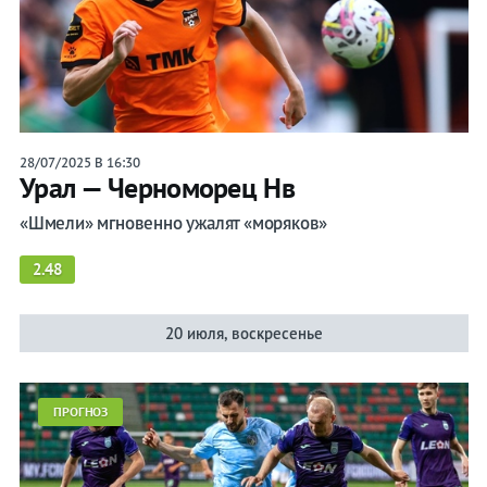
28/07/2025 В 16:30
Урал — Черноморец Нв
«Шмели» мгновенно ужалят «моряков»
2.48
20 июля, воскресенье
ПРОГНОЗ