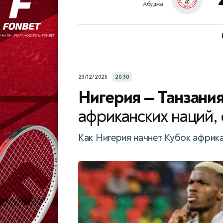
Абуджа
23/12/2025
20:30
Нигерия — Танзани
африканских наций, с
Как Нигерия начнет Кубок африка