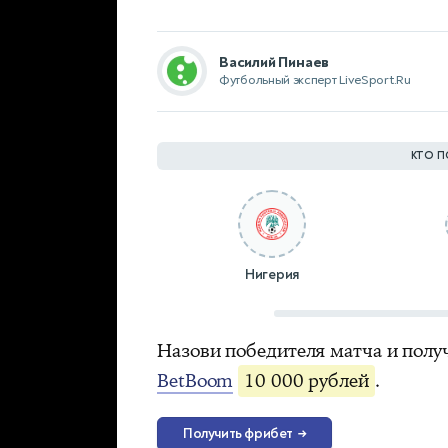
Василий Пинаев
Футбольный эксперт LiveSport.Ru
КТО П
Нигерия
Назови победителя матча и полу
BetBoom
10 000 рублей
.
Получить фрибет
→