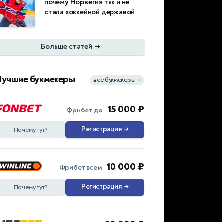
почему Норвегия так и не
стала хоккейной державой
Больше статей
→
Лучшие букмекеры
все букмекеры
→
15 000 ₽
Фрибет до
Регистрация
→
Почему тут?
10 000 ₽
Фрибет всем
Регистрация
→
Почему тут?