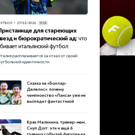
•
УТБОЛ
27/02/2026
13:55
Пристанище для стареющих
звезд и бюрократический ад:
что
убивает итальянский футбол
талия расплачивается за отказ от своей
утбольной идентичности
Сказка на «Боллар-
Делелис»: почему
чемпионство «Ланса» уже не
выглядит фантастикой
Крах Малинина, тренер-мем,
Снуп Догг: эти и ещё 6
главных событий фигурки на