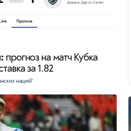
Додома, Дар-эс-Салам
Live
Прогноз
я:
прогноз на матч Кубка
тавка за 1.82
нских наций?