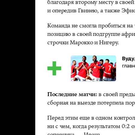
благодаря второму месту в своей
и опередив Гвинею, а также Эфи
Команда не смогла пробиться на
позицию в своей подгруппе афри
строчки Марокко и Нигеру.
Вуду
глав
Последние матчи:
в своей преды
сборная на выезде потерпела пор
Перед этим еще в одном контрол
ни с чем, когда результатом 0:2 
соперника — Ирана.