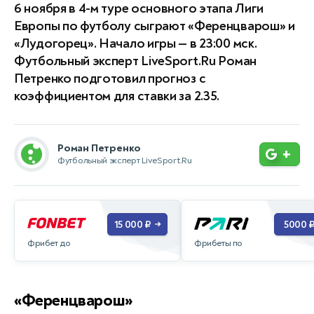
6 ноября в 4-м туре основного этапа Лиги
Европы по футболу сыграют «Ференцварош» и
«Лудогорец». Начало игры — в 23:00 мск.
Футбольный эксперт LiveSport.Ru Роман
Петренко подготовил прогноз с
коэффициентом для ставки за 2.35.
Роман Петренко
+
Футбольный эксперт LiveSport.Ru
15 000 ₽
5000 
→
Фрибет до
Фрибеты по
«Ференцварош»