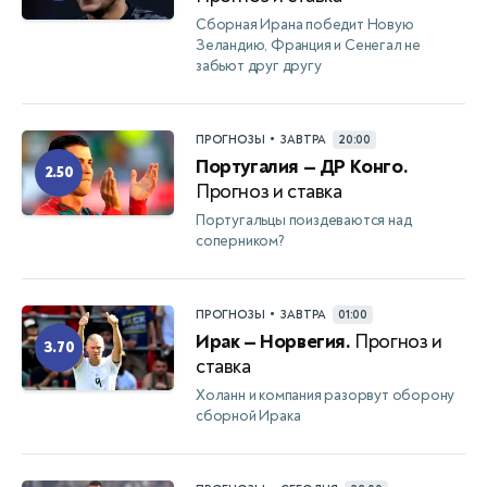
Сборная Ирана победит Новую
Зеландию, Франция и Сенегал не
забьют друг другу
•
ПРОГНОЗЫ
ЗАВТРА
20:00
Португалия — ДР Конго.
2.50
Прогноз и ставка
Португальцы поиздеваются над
соперником?
•
ПРОГНОЗЫ
ЗАВТРА
01:00
Ирак — Норвегия.
Прогноз и
3.70
ставка
Холанн и компания разорвут оборону
сборной Ирака