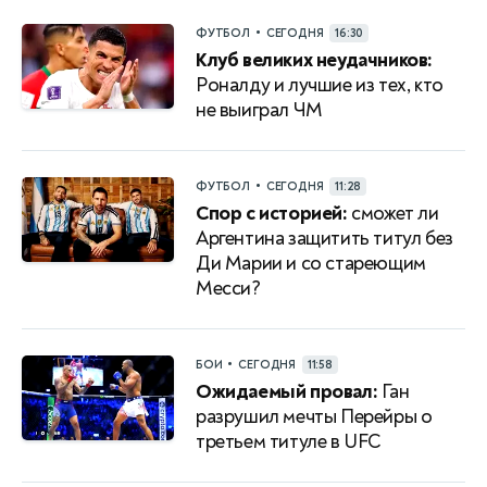
•
ФУТБОЛ
СЕГОДНЯ
16:30
Клуб великих неудачников:
Роналду и лучшие из тех, кто
не выиграл ЧМ
•
ФУТБОЛ
СЕГОДНЯ
11:28
Спор с историей:
сможет ли
Аргентина защитить титул без
Ди Марии и со стареющим
Месси?
•
БОИ
СЕГОДНЯ
11:58
Ожидаемый провал:
Ган
разрушил мечты Перейры о
третьем титуле в UFC