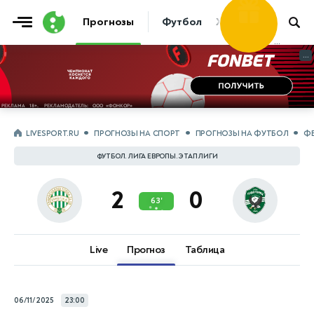
Фрибет
Прогнозы
Футбол
Хоккей
Теннис
30 000 ₽
...
...
LIVESPORT.RU
ПРОГНОЗЫ НА СПОРТ
ПРОГНОЗЫ НА ФУТБОЛ
ФЕ
ФУТБОЛ. ЛИГА ЕВРОПЫ. ЭТАП ЛИГИ
2
0
63'
Live
Прогноз
Таблица
06/11/2025
23:00