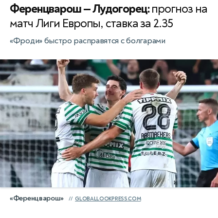
Ференцварош — Лудогорец:
прогноз на
матч Лиги Европы, ставка за 2.35
«Фроди» быстро расправятся с болгарами
«Ференцварош»
GLOBALLOOKPRESS.COM