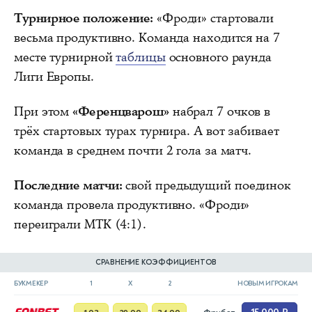
Турнирное положение:
«Фроди» стартовали
весьма продуктивно. Команда находится на 7
месте турнирной
таблицы
основного раунда
Лиги Европы.
При этом
«Ференцварош»
набрал 7 очков в
трёх стартовых турах турнира. А вот забивает
команда в среднем почти 2 гола за матч.
Последние матчи:
свой предыдущий поединок
команда провела продуктивно. «Фроди»
переиграли МТК (4:1).
СРАВНЕНИЕ КОЭФФИЦИЕНТОВ
БУКМЕКЕР
1
X
2
НОВЫМ ИГРОКАМ