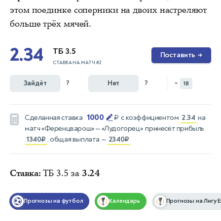
этом поединке соперники на двоих настреляют
больше трёх мячей.
2.34
ТБ 3.5
Поставить
→
СТАВКА НА МАТЧ #2
Зайдёт
?
Нет
?
=
18
1000
Сделанная ставка
₽
с коэффициентом
2.34
на
матч
«Ференцварош» — «Лудогорец»
принесёт прибыль
1340₽
, общая выплата —
2340₽
Ставка:
ТБ 3.5 за
3.24
Прогнозы на футбол
Календарь
Прогнозы на Лигу 