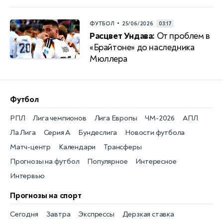
•
ФУТБОЛ
25/06/2026
03:17
Расцвет Ундава:
От проблем в
«Брайтоне» до наследника
Мюллера
Футбол
РПЛ
Лига чемпионов
Лига Европы
ЧМ-2026
АПЛ
Ла Лига
Серия А
Бундеслига
Новости футбола
Матч-центр
Календари
Трансферы
Прогнозы на футбол
Популярное
Интересное
Интервью
Прогнозы на спорт
Сегодня
Завтра
Экспрессы
Дерзкая ставка