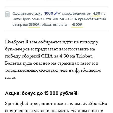
1000
Сделанная ставка
₽
с коэффициентом
4,30
на
матч
Прогнозы на матч Бельгия — США
принесёт чистый
выигрыш
3300₽
, общая выплата —
4300₽
LiveSport.Ru не собирается идти на поводу у
букмекеров и предлагает вам поставить на
победу сборной США
за
4,30
на
Triobet
.
Бельгия куда опаснее на страницах газет и в
телевизионных сюжетах, чем на футбольном
поле.
Акция: бонус до 15 000 рублей!
Sportingbet предлагает посетителям LiveSport.Ru
специальные условия на матч. Если вы еще не