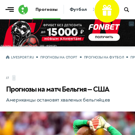
Прогнозы
Футбол
Хоккей
Теннис
...
...
LIVESPORT.RU
ПРОГНОЗЫ НА СПОРТ
ПРОГНОЗЫ НА ФУТБОЛ
ПР
//
:
Прогнозы на матч Бельгия — США
Американцы остановят хваленых бельгийцев