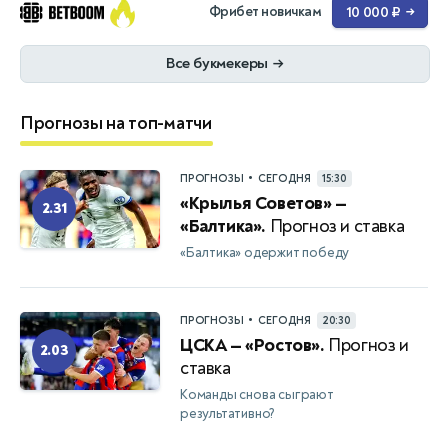
Фрибет новичкам
10 000 ₽
→
Все букмекеры
→
Прогнозы на топ-матчи
•
ПРОГНОЗЫ
СЕГОДНЯ
15:30
«Крылья Советов» —
2.31
«Балтика».
Прогноз и ставка
«Балтика» одержит победу
•
ПРОГНОЗЫ
СЕГОДНЯ
20:30
ЦСКА — «Ростов».
Прогноз и
2.03
ставка
Команды снова сыграют
результативно?