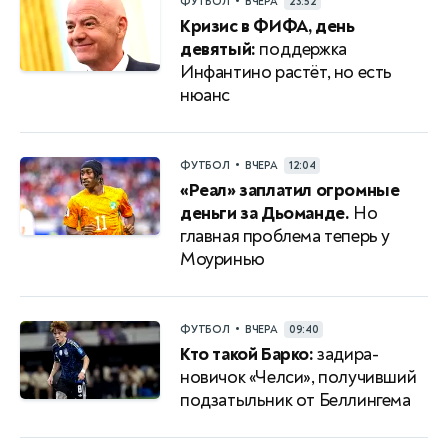
•
ФУТБОЛ
ВЧЕРА
23:52
Кризис в ФИФА, день
девятый:
поддержка
Инфантино растёт, но есть
нюанс
•
ФУТБОЛ
ВЧЕРА
12:04
«Реал» заплатил огромные
деньги за Дьоманде.
Но
главная проблема теперь у
Моуринью
•
ФУТБОЛ
ВЧЕРА
09:40
Кто такой Барко:
задира-
новичок «Челси», получивший
подзатыльник от Беллингема