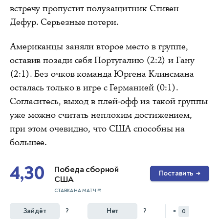
встречу пропустит полузащитник Стивен
Дефур. Серьезные потери.
Американцы заняли второе место в группе,
оставив позади себя Португалию (2:2) и Гану
(2:1). Без очков команда Юргена Клинсмана
осталась только в игре с Германией (0:1).
Согласитесь, выход в плей-офф из такой группы
уже можно считать неплохим достижением,
при этом очевидно, что США способны на
большее.
4,30
Победа сборной
Поставить
→
США
СТАВКА НА МАТЧ #1
Зайдёт
?
Нет
?
=
0