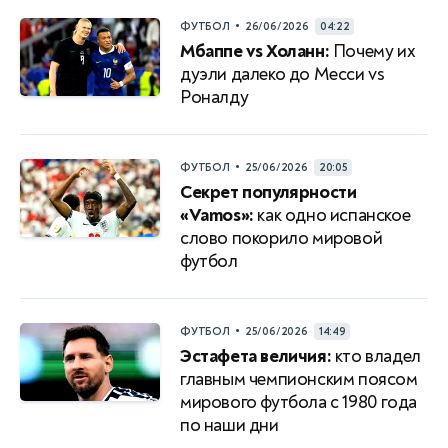
•
ФУТБОЛ
26/06/2026
04:22
Мбаппе vs Холанн:
Почему их
дуэли далеко до Месси vs
Роналду
•
ФУТБОЛ
25/06/2026
20:05
Секрет популярности
«Vamos»:
как одно испанское
слово покорило мировой
футбол
•
ФУТБОЛ
25/06/2026
14:49
Эстафета величия:
кто владел
главным чемпионским поясом
мирового футбола с 1980 года
по наши дни