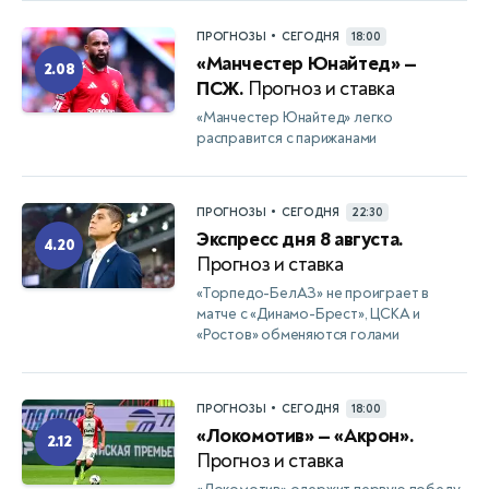
•
ПРОГНОЗЫ
СЕГОДНЯ
18:00
«Манчестер Юнайтед» —
2.08
ПСЖ.
Прогноз и ставка
«Манчестер Юнайтед» легко
расправится с парижанами
•
ПРОГНОЗЫ
СЕГОДНЯ
22:30
Экспресс дня 8 августа.
4.20
Прогноз и ставка
«Торпедо-БелАЗ» не проиграет в
матче с «Динамо-Брест», ЦСКА и
«Ростов» обменяются голами
•
ПРОГНОЗЫ
СЕГОДНЯ
18:00
«Локомотив» — «Акрон».
2.12
Прогноз и ставка