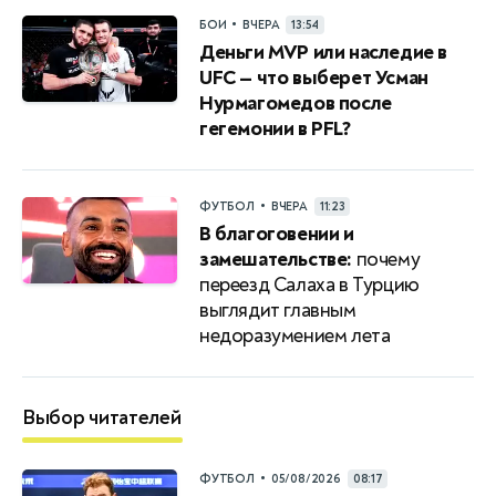
•
БОИ
ВЧЕРА
13:54
Деньги MVP или наследие в
UFC — что выберет Усман
Нурмагомедов после
гегемонии в PFL?
•
ФУТБОЛ
ВЧЕРА
11:23
В благоговении и
замешательстве:
почему
переезд Салаха в Турцию
выглядит главным
недоразумением лета
Выбор читателей
•
ФУТБОЛ
05/08/2026
08:17