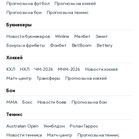
Прогнозы на футбол
Прогнозы на хоккей
Прогнозы на бои
Прогнозы на теннис
Букмекеры
Новости букмекеров
Winline
Мелбет
Зенит
Бонусы и фрибеты
Фонбет
BetBoom
Bettery
Хоккей
КХЛ
НХЛ
ЧМ-2026
МЧМ-2026
Новости хоккея
Матч-центр
Трансферы
Прогнозы на хоккей
Бои
MMA
Бокс
Новости боёв
Прогнозы на бои
Теннис
Australian Open
Уимблдон
Ролан Гаррос
Новости тенниса
Матч-центр
Прогнозы на теннис