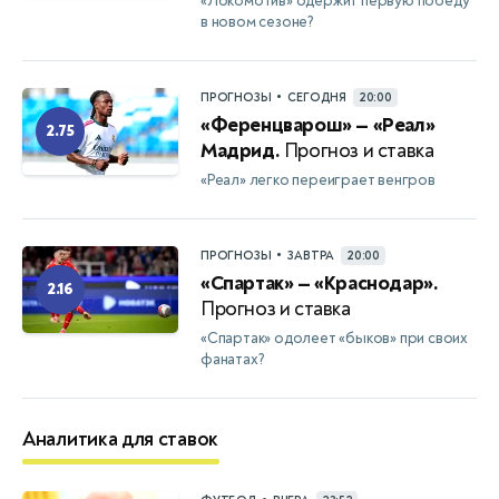
«Локомотив» одержит первую победу
в новом сезоне?
•
ПРОГНОЗЫ
СЕГОДНЯ
20:00
«Ференцварош» — «Реал»
2.75
Мадрид.
Прогноз и ставка
«Реал» легко переиграет венгров
•
ПРОГНОЗЫ
ЗАВТРА
20:00
«Спартак» — «Краснодар».
2.16
Прогноз и ставка
«Спартак» одолеет «быков» при своих
фанатах?
Аналитика для ставок