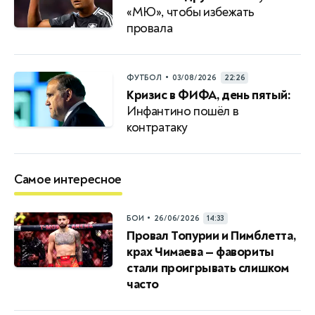
«МЮ», чтобы избежать
провала
•
ФУТБОЛ
03/08/2026
22:26
Кризис в ФИФА, день пятый:
Инфантино пошёл в
контратаку
Самое интересное
•
БОИ
26/06/2026
14:33
Провал Топурии и Пимблетта,
крах Чимаева — фавориты
стали проигрывать слишком
часто