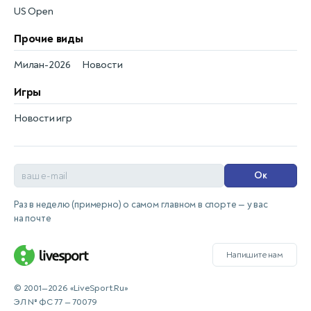
US Open
Прочие виды
Милан-2026
Новости
Игры
Новости игр
Ок
Раз в неделю (примерно) о самом главном в спорте — у вас
на почте
Напишите нам
© 2001—2026 «LiveSport.Ru»
ЭЛ № ФС 77 — 70079