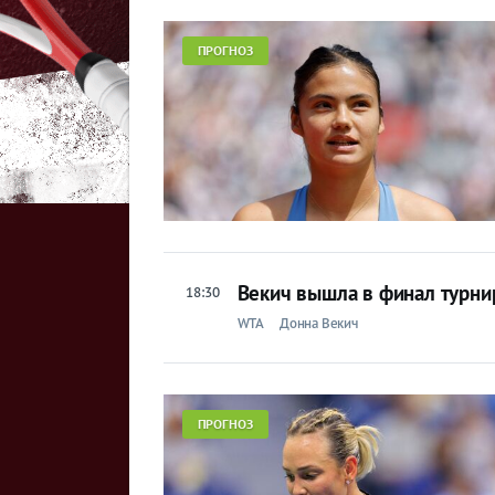
Бокс
ПРОГНОЗ
Прочие
Игры
Векич вышла в финал турни
18:30
WTA
Донна Векич
ПРОГНОЗ