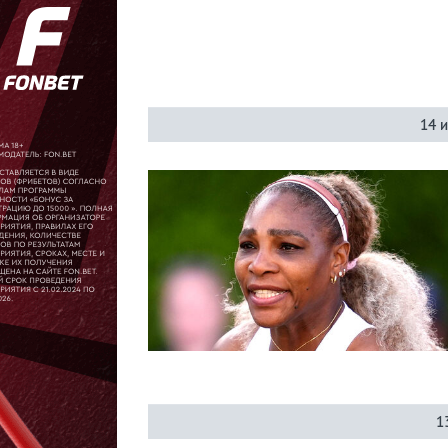
Донна
Векич
14 
Лента
Live
Прогнозы
Вся
лента
Ролан
Гаррос
ATP
1
WTA