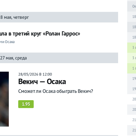
Ок
18
28 мая, четверг
18
ла в третий круг «Ролан Гаррос»
18
ми Осака
3 
27 мая, среда
3 
1 
28/05/2026 В 12:00
19
Векич — Осака
19
Сможет ли Осака обыграть Векич?
20
1.95
20
21
21