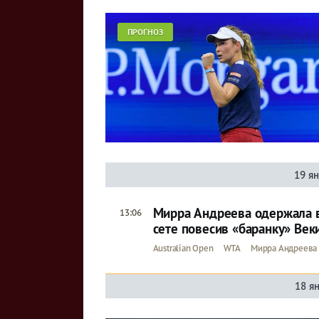
ПРОГНОЗ
19 я
Мирра Андреева одержала в
13:06
сете повесив «баранку» Век
Australian Open
WTA
Мирра Андреева
18 я