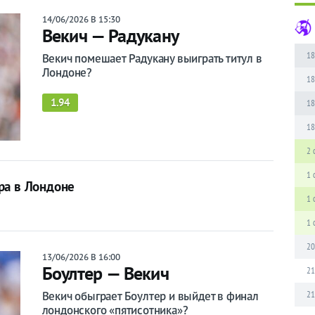
14/06/2026 В 15:30
Векич — Радукану
18
Векич помешает Радукану выиграть титул в
Лондоне?
18
1.94
18
18
2 
1 
ра в Лондоне
1 
1 
20
13/06/2026 В 16:00
Боултер — Векич
21
21
Векич обыграет Боултер и выйдет в финал
лондонского «пятисотника»?