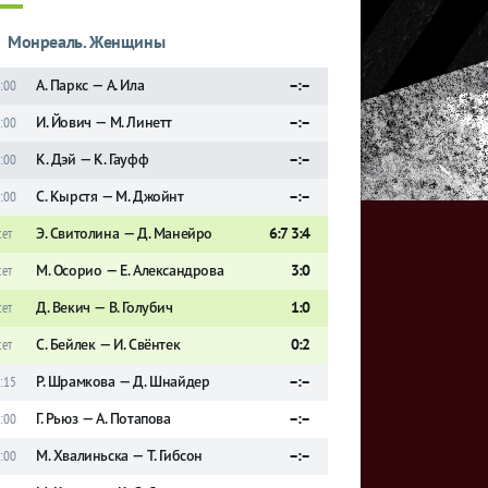
Монреаль. Женщины
А. Паркс — А. Ила
–:–
:00
И. Йович — М. Линетт
–:–
:00
К. Дэй — К. Гауфф
–:–
:00
С. Кырстя — М. Джойнт
–:–
:00
Э. Свитолина — Д. Манейро
6:7 3:4
сет
М. Осорио — Е. Александрова
3:0
сет
Д. Векич — В. Голубич
1:0
сет
С. Бейлек — И. Свёнтек
0:2
сет
Р. Шрамкова — Д. Шнайдер
–:–
:15
Г. Рьюз — А. Потапова
–:–
:00
М. Хвалиньска — Т. Гибсон
–:–
:00