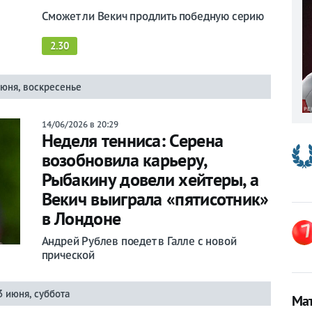
Сможет ли Векич продлить победную серию
2.30
июня, воскресенье
14/06/2026 в 20:29
Неделя тенниса: Серена
возобновила карьеру,
Рыбакину довели хейтеры, а
Векич выиграла «пятисотник»
в Лондоне
Андрей Рублев поедет в Галле с новой
прической
3 июня, суббота
Мат