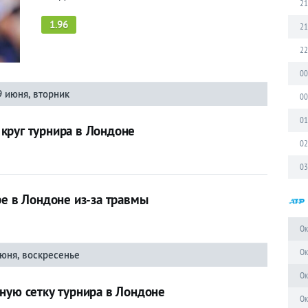
21
1.96
21
22
00
9 июня, вторник
00
01
круг турнира в Лондоне
02
03
ре в Лондоне из-за травмы
Ок
Ок
июня, воскресенье
Ок
ную сетку турнира в Лондоне
Ок