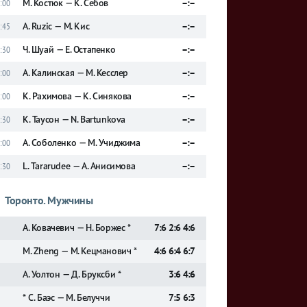
М. Костюк — К. Себов
–:–
:00
A. Ruzic — М. Кис
–:–
:45
Ч. Шуай — Е. Остапенко
–:–
:30
А. Калинская — М. Кесслер
–:–
:00
К. Рахимова — К. Синякова
–:–
:00
К. Таусон — N. Bartunkova
–:–
:30
А. Соболенко — М. Учиджима
–:–
:00
L. Tararudee — А. Анисимова
–:–
:30
Торонто. Мужчины
А. Ковачевич — Н. Боржес *
7:6 2:6 4:6
M. Zheng — М. Кецманович *
4:6 6:4 6:7
А. Уолтон — Д. Бруксби *
3:6 4:6
* С. Баэс — М. Белуччи
7:5 6:3