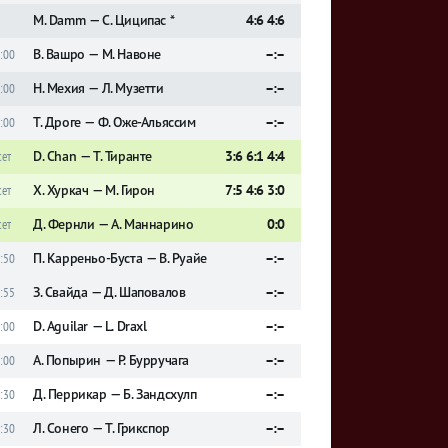
M. Damm — С. Циципас *
4:6 4:6
В. Вашро — М. Навоне
–:–
:00
Н. Мехия — Л. Музетти
–:–
:00
Т. Дроге — Ф. Оже-Альяссим
–:–
:00
D. Chan — Т. Тиранте
3:6 6:1 4:4
сет
Х. Хуркач — М. Гирон
7:5 4:6 3:0
сет
Д. Фернли — А. Маннарино
0:0
сет
П. Карреньо-Буста — В. Руайе
–:–
:50
З. Свайда — Д. Шаповалов
–:–
:55
D. Aguilar — L. Draxl
–:–
:00
А. Попырин — Р. Бурручага
–:–
:00
Д. Перрикар — Б. Зандсхулп
–:–
:30
Л. Сонего — Т. Грикспор
–:–
:30