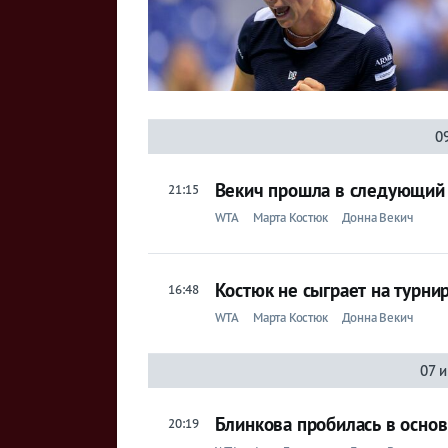
0
Векич прошла в следующий 
21:15
WTA
Марта Костюк
Донна Векич
Костюк не сыграет на турни
16:48
WTA
Марта Костюк
Донна Векич
07 
Блинкова пробилась в основ
20:19