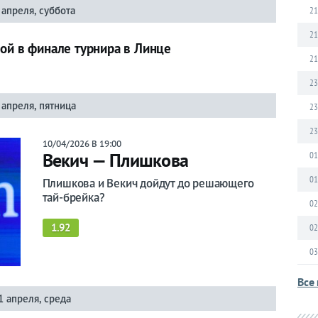
 апреля, суббота
21
21
ой в финале турнира в Линце
21
23
 апреля, пятница
23
23
10/04/2026 В 19:00
Векич — Плишкова
01
01
Плишкова и Векич дойдут до решающего
тай-брейка?
02
1.92
02
03
Все 
1 апреля, среда