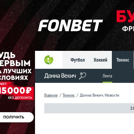
Главное
Фрибет
до 15
000 ₽
Новым
игрокам, без
условий
Футбол
Хоккей
Теннис
Футбол
Донна Векич
Хоккей
Лента
Прогнозы
/
/
Главное
Теннис
Донна Векич. Новости
на спорт
1
Букмекеры
Теннис