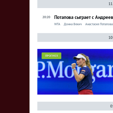
11
Потапова сыграет с Андреев
20:20
WTA
Донна Векич
Анастасия Потапова
10
ПРОГНОЗ
0