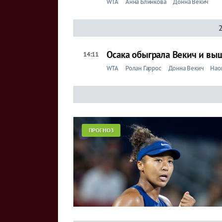
WTA
Анна Блинкова
Донна Векич
Осака обыграла Векич и выш
14:11
WTA
Ролан Гаррос
Донна Векич
Нао
ПРОГНОЗ