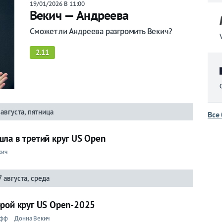
19/01/2026 В 11:00
Векич — Андреева
Сможет ли Андреева разгромить Векич?
2.11
 августа, пятница
Все
ла в третий круг US Open
кич
7 августа, среда
орой круг US Open-2025
уфф
Донна Векич