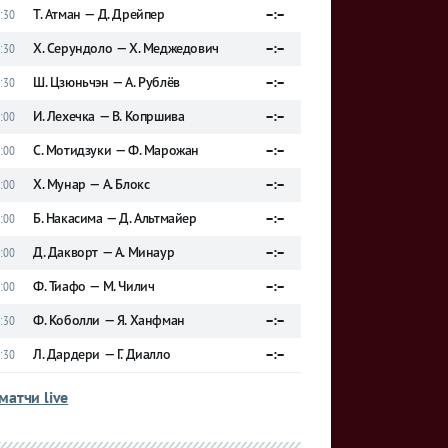
Т. Атман — Д. Дрейпер
–:–
:30
Х. Серундоло — Х. Меджедович
–:–
:30
Ш. Цзюньчэн — А. Рублёв
–:–
:30
И. Леxечка — В. Копршива
–:–
:00
С. Мотидзуки — Ф. Марожан
–:–
:00
Х. Мунар — А. Блокс
–:–
:00
Б. Накасима — Д. Альтмайер
–:–
:00
Д. Дакворт — А. Минаур
–:–
:00
Ф. Тиафо — М. Чилич
–:–
:00
Ф. Коболли — Я. Ханфман
–:–
:30
Л. Дардери — Г. Диалло
–:–
:30
матчи live